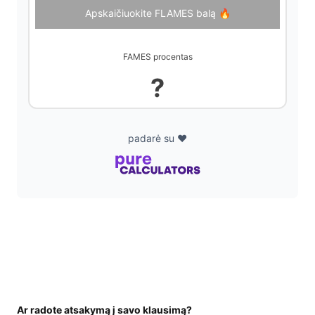
d
Apskaičiuokite FLAMES balą 🔥
e
FAMES procentas
?
o
padarė su ❤️
Ar radote atsakymą į savo klausimą?