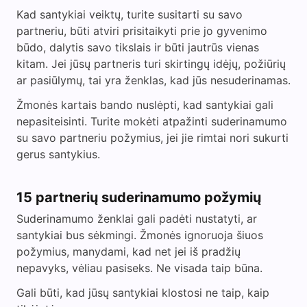
Kad santykiai veiktų, turite susitarti su savo
partneriu, būti atviri prisitaikyti prie jo gyvenimo
būdo, dalytis savo tikslais ir būti jautrūs vienas
kitam. Jei jūsų partneris turi skirtingų idėjų, požiūrių
ar pasiūlymų, tai yra ženklas, kad jūs nesuderinamas.
Žmonės kartais bando nuslėpti, kad santykiai gali
nepasiteisinti. Turite mokėti atpažinti suderinamumo
su savo partneriu požymius, jei jie rimtai nori sukurti
gerus santykius.
15 partnerių suderinamumo požymių
Suderinamumo ženklai gali padėti nustatyti, ar
santykiai bus sėkmingi. Žmonės ignoruoja šiuos
požymius, manydami, kad net jei iš pradžių
nepavyks, vėliau pasiseks. Ne visada taip būna.
Gali būti, kad jūsų santykiai klostosi ne taip, kaip