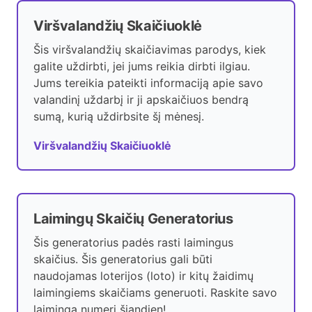
Viršvalandžių Skaičiuoklė
Šis viršvalandžių skaičiavimas parodys, kiek
galite uždirbti, jei jums reikia dirbti ilgiau.
Jums tereikia pateikti informaciją apie savo
valandinį uždarbį ir ji apskaičiuos bendrą
sumą, kurią uždirbsite šį mėnesį.
Viršvalandžių Skaičiuoklė
Laimingų Skaičių Generatorius
Šis generatorius padės rasti laimingus
skaičius. Šis generatorius gali būti
naudojamas loterijos (loto) ir kitų žaidimų
laimingiems skaičiams generuoti. Raskite savo
laimingą numerį šiandien!