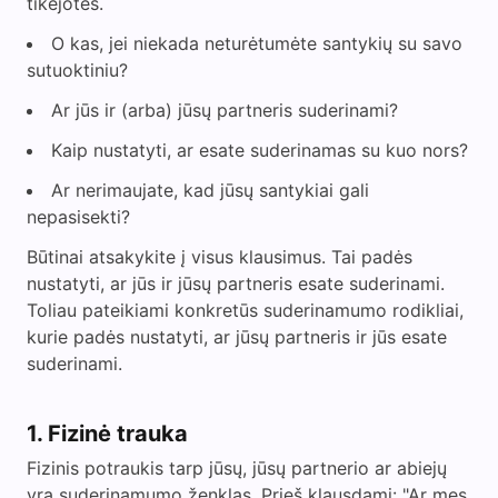
tikėjotės.
O kas, jei niekada neturėtumėte santykių su savo
sutuoktiniu?
Ar jūs ir (arba) jūsų partneris suderinami?
Kaip nustatyti, ar esate suderinamas su kuo nors?
Ar nerimaujate, kad jūsų santykiai gali
nepasisekti?
Būtinai atsakykite į visus klausimus. Tai padės
nustatyti, ar jūs ir jūsų partneris esate suderinami.
Toliau pateikiami konkretūs suderinamumo rodikliai,
kurie padės nustatyti, ar jūsų partneris ir jūs esate
suderinami.
1. Fizinė trauka
Fizinis potraukis tarp jūsų, jūsų partnerio ar abiejų
yra suderinamumo ženklas. Prieš klausdami: "Ar mes