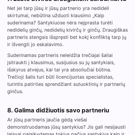
Net jei tarp jūsų ir jūsų partnerio yra nedideli
skirtumai, nebūtina užduoti klausimo „Kaip
suderinama? Santykiuose nėra neįprasta turėti
nedidelių ginčų, nedidelių kivirčų ir ginčų. Draugiškas
partneris stengsis išspręsti bet kokį konfliktą tarp jų
ir išvengti jo eskalavimo.
Suderinamas partneris neleidžia trečiajai šaliai
įsitraukti į klausimus, susijusius su jų santykiais,
išskyrus atvejus, kai tai yra absoliučiai būtina.
Trečioji šalis turi būti licencijuotas specialistas,
turintis patirties sprendžiant sutuoktinių ir partnerių
ginčus.
8. Galima didžiuotis savo partneriu
Ar jūsų partneris jaučia gėdą viešai
demonstruodamas jūsų santykius? Jis gali nesijausti
laisvai palaikydamas tokius pačius santykius kaip ir