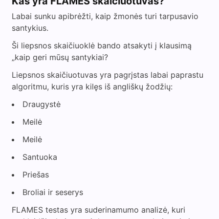
Kas yra FLAMES skaičiuotuvas?
Labai sunku apibrėžti, kaip žmonės turi tarpusavio
santykius.
Ši liepsnos skaičiuoklė bando atsakyti į klausimą
„kaip geri mūsų santykiai?
Liepsnos skaičiuotuvas yra pagrįstas labai paprastu
algoritmu, kuris yra kilęs iš angliškų žodžių:
Draugystė
Meilė
Meilė
Santuoka
Priešas
Broliai ir seserys
FLAMES testas yra suderinamumo analizė, kuri