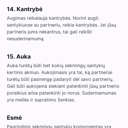
14. Kantrybė
Augimas reikalauja kantrybės. Norint augti
santykiuose su partneriu, reikia kantrybės. Jei jūsų
partneris jums nekantrus, tai gali reikšti
nesuderinamumą.
15. Auka
Auka turėtų būti bet kokių sėkmingų santykių
kertinis akmuo. Aukojimasis yra tai, ką partneriai
turėtų būti pasirengę padaryti dėl savo partnerių.
Gali būti aukojama siekiant patenkinti jūsų partnerio
poreikius arba patenkinti jo norus. Suderinamumas
yra meilės ir supratimo ženklas.
Esmė
Pagrindinis sėkmingų santykių komponentas yra