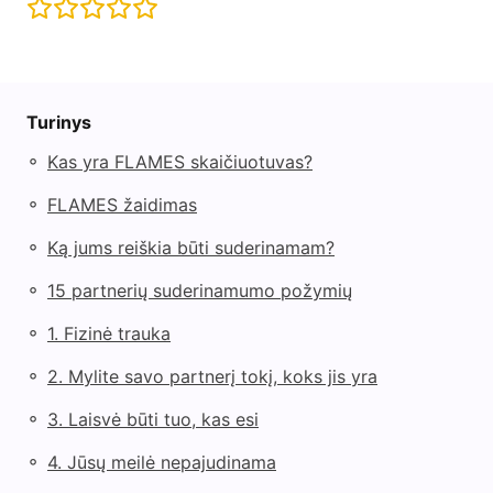
Turinys
◦
Kas yra FLAMES skaičiuotuvas?
◦
FLAMES žaidimas
◦
Ką jums reiškia būti suderinamam?
◦
15 partnerių suderinamumo požymių
◦
1. Fizinė trauka
◦
2. Mylite savo partnerį tokį, koks jis yra
◦
3. Laisvė būti tuo, kas esi
◦
4. Jūsų meilė nepajudinama