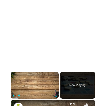
×
Now Playing
×
Play
Unmute
Fullscreen