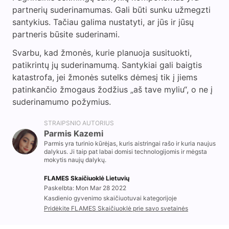
partnerių suderinamumas. Gali būti sunku užmegzti
santykius. Tačiau galima nustatyti, ar jūs ir jūsų
partneris būsite suderinami.
Svarbu, kad žmonės, kurie planuoja susituokti,
patikrintų jų suderinamumą. Santykiai gali baigtis
katastrofa, jei žmonės sutelks dėmesį tik į jiems
patinkančio žmogaus žodžius „aš tave myliu“, o ne į
suderinamumo požymius.
STRAIPSNIO AUTORIUS
Parmis Kazemi
Parmis yra turinio kūrėjas, kuris aistringai rašo ir kuria naujus
dalykus. Ji taip pat labai domisi technologijomis ir mėgsta
mokytis naujų dalykų.
FLAMES Skaičiuoklė Lietuvių
Paskelbta: Mon Mar 28 2022
Kasdienio gyvenimo skaičiuotuvai kategorijoje
Pridėkite FLAMES Skaičiuoklė prie savo svetainės