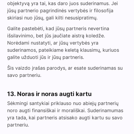
objektyvą yra tai, kas daro juos suderinamus. Jei
jūsų partnerio pagrindinės vertybės ir filosofija
skiriasi nuo jūsų, gali kilti nesusipratimų.
Galite pastebėti, kad jūsų partneris nevertina
išsilavinimo, bet jūs jaučiate aistrą koledže.
Norėdami nustatyti, ar jūsų vertybės yra
suderinamos, pateikiame keletą klausimų, kuriuos
galite užduoti jūs ir jūsų partneris.
Šis vaizdo įrašas parodys, ar esate suderinamas su
savo partneriu.
13. Noras ir noras augti kartu
Sėkmingi santykiai priklauso nuo abiejų partnerių
noro augti finansiškai ir morališkai. Suderinamumas
yra tada, kai partneris atsisako augti kartu su savo
partneriu.