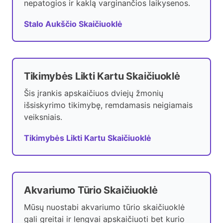
nepatogios ir kaklą varginančios laikysenos.
Stalo Aukščio Skaičiuoklė
Tikimybės Likti Kartu Skaičiuoklė
Šis įrankis apskaičiuos dviejų žmonių
išsiskyrimo tikimybę, remdamasis neigiamais
veiksniais.
Tikimybės Likti Kartu Skaičiuoklė
Akvariumo Tūrio Skaičiuoklė
Mūsų nuostabi akvariumo tūrio skaičiuoklė
gali greitai ir lengvai apskaičiuoti bet kurio