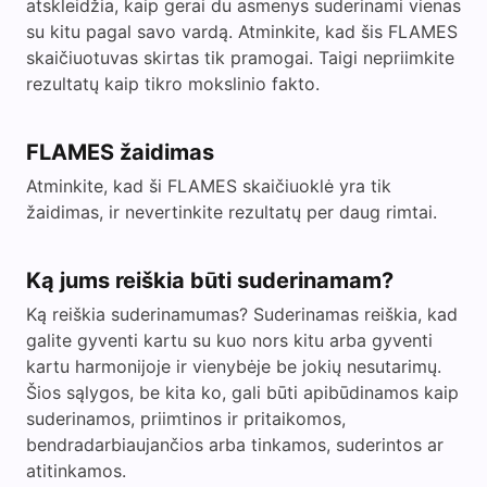
atskleidžia, kaip gerai du asmenys suderinami vienas
su kitu pagal savo vardą. Atminkite, kad šis FLAMES
skaičiuotuvas skirtas tik pramogai. Taigi nepriimkite
rezultatų kaip tikro mokslinio fakto.
FLAMES žaidimas
Atminkite, kad ši FLAMES skaičiuoklė yra tik
žaidimas, ir nevertinkite rezultatų per daug rimtai.
Ką jums reiškia būti suderinamam?
Ką reiškia suderinamumas? Suderinamas reiškia, kad
galite gyventi kartu su kuo nors kitu arba gyventi
kartu harmonijoje ir vienybėje be jokių nesutarimų.
Šios sąlygos, be kita ko, gali būti apibūdinamos kaip
suderinamos, priimtinos ir pritaikomos,
bendradarbiaujančios arba tinkamos, suderintos ar
atitinkamos.