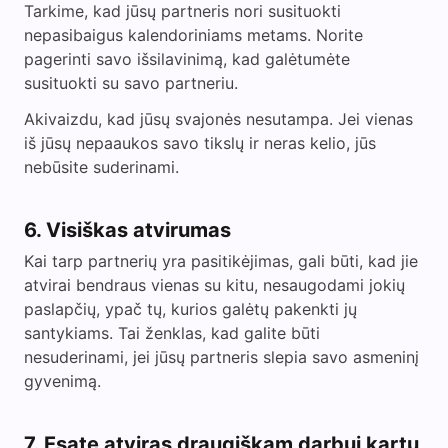
Tarkime, kad jūsų partneris nori susituokti
nepasibaigus kalendoriniams metams. Norite
pagerinti savo išsilavinimą, kad galėtumėte
susituokti su savo partneriu.
Akivaizdu, kad jūsų svajonės nesutampa. Jei vienas
iš jūsų nepaaukos savo tikslų ir neras kelio, jūs
nebūsite suderinami.
6. Visiškas atvirumas
Kai tarp partnerių yra pasitikėjimas, gali būti, kad jie
atvirai bendraus vienas su kitu, nesaugodami jokių
paslapčių, ypač tų, kurios galėtų pakenkti jų
santykiams. Tai ženklas, kad galite būti
nesuderinami, jei jūsų partneris slepia savo asmeninį
gyvenimą.
7. Esate atviras draugiškam darbui kartu