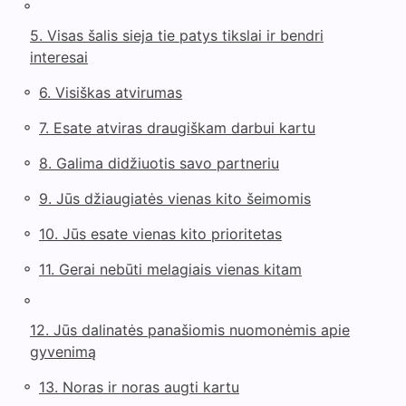
◦
5. Visas šalis sieja tie patys tikslai ir bendri
interesai
◦
6. Visiškas atvirumas
◦
7. Esate atviras draugiškam darbui kartu
◦
8. Galima didžiuotis savo partneriu
◦
9. Jūs džiaugiatės vienas kito šeimomis
◦
10. Jūs esate vienas kito prioritetas
◦
11. Gerai nebūti melagiais vienas kitam
◦
12. Jūs dalinatės panašiomis nuomonėmis apie
gyvenimą
◦
13. Noras ir noras augti kartu