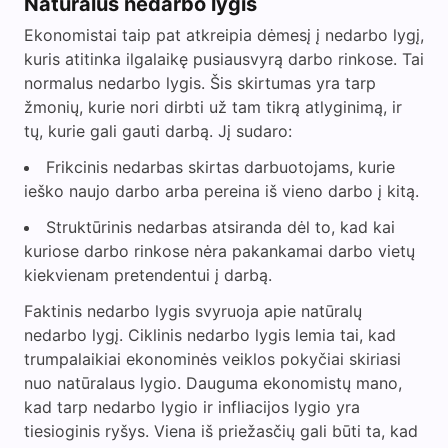
Natūralus nedarbo lygis
Ekonomistai taip pat atkreipia dėmesį į nedarbo lygį,
kuris atitinka ilgalaikę pusiausvyrą darbo rinkose. Tai
normalus nedarbo lygis. Šis skirtumas yra tarp
žmonių, kurie nori dirbti už tam tikrą atlyginimą, ir
tų, kurie gali gauti darbą. Jį sudaro:
Frikcinis nedarbas skirtas darbuotojams, kurie
ieško naujo darbo arba pereina iš vieno darbo į kitą.
Struktūrinis nedarbas atsiranda dėl to, kad kai
kuriose darbo rinkose nėra pakankamai darbo vietų
kiekvienam pretendentui į darbą.
Faktinis nedarbo lygis svyruoja apie natūralų
nedarbo lygį. Ciklinis nedarbo lygis lemia tai, kad
trumpalaikiai ekonominės veiklos pokyčiai skiriasi
nuo natūralaus lygio. Dauguma ekonomistų mano,
kad tarp nedarbo lygio ir infliacijos lygio yra
tiesioginis ryšys. Viena iš priežasčių gali būti ta, kad