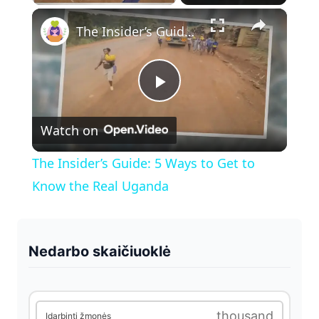
×
Play
Unmute
Fullscreen
The Insider’s Guide: 5 Ways to Get to Know the Real Uganda
P
Watch on
l
The Insider’s Guide: 5 Ways to Get to
a
Know the Real Uganda
y
Nedarbo skaičiuoklė
V
i
thousand
Įdarbinti žmonės