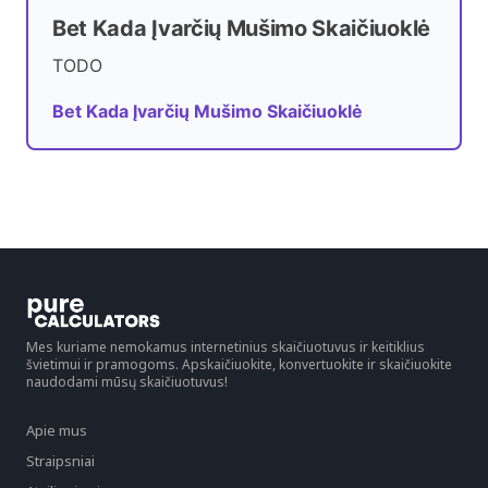
Bet Kada Įvarčių Mušimo Skaičiuoklė
TODO
Bet Kada Įvarčių Mušimo Skaičiuoklė
Mes kuriame nemokamus internetinius skaičiuotuvus ir keitiklius
švietimui ir pramogoms. Apskaičiuokite, konvertuokite ir skaičiuokite
naudodami mūsų skaičiuotuvus!
Apie mus
Straipsniai