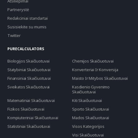
Atsiliepimai
Partnerystė
Redakciniai standartai
Susisiekite su mumis
Twitter
PURECALCULATORS
Biologijos Skaičiuotuvai
Chemijos Skaičiuotuvai
Statybiniai Skaičiuotuvai
Konverteriai Ir Konversija
Finansiniai Skaičiuotuvai
Maisto Ir Mitybos Skaičiuotuvai
Sveikatos Skaičiuotuvai
Kasdienio Gyvenimo
Skaičiuotuvai
Matematiniai Skaičiuotuvai
Kiti Skaičiuotuvai
Fizikos Skaičiuotuvai
Sporto Skaičiuotuvai
Kompiuteriniai Skaičiuotuvai
Mados Skaičiuotuvai
Statistiniai Skaičiuotuvai
Visos Kategorijos
Visi Skaičiuotuvai