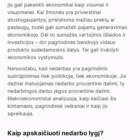
jis gali pakenkti ekonomikai kaip visumai ir
visuomenei. Kai žmonės yra priverstinai
atostogaujantys, pristatoma mažiau prekių ar
paslaugų, todėl gali sumažėti pajamų generavimas
ekonomikoje. Dėl to sumažės vartojimo išlaidos ir
investicijos – dvi pagrindinės bendrojo vidaus
produkto sudedamosios dalys. Tai gali trukdyti
ekonomikos vystymuisi.
Nenuostabu, kad nedarbas yra pagrindinis
susirūpinimas tiek politikoje, tiek ekonomikoje. Jis
dažnai matuojamas nedarbo procentine dalimi, ty
nedarbingos darbo jėgos procentine dalimi.
Makroekonomistai analizuoja, kaip keičiasi šis
kintamasis, pagrindiniai veiksniai ir kaip jis
sąveikauja.
Kaip apskaičiuoti nedarbo lygį?