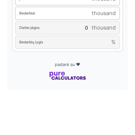
thousand
Bedarbiai
d
thousand
Darbo jėgos
e
%
Bedarbių lygis
o
padarė su ❤️