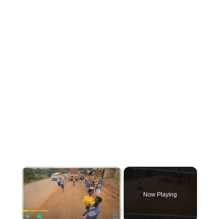
×
Now Playing