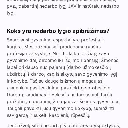
pvz., dabartinį nedarbo lygį JAV ir natūralų nedarbo
lygį.
Koks yra nedarbo lygio apibrėžimas?
Svarbiausi gyvenimo aspektai yra profesija ir
karjera. Mes dažniausiai pradedame ruoštis
profesijai vaikystėje. Nuo to laiko didžiąją savo
gyvenimo dalį dirbame iki išėjimo į pensiją. Žmonės
labai priklauso nuo pajamų (darbo užmokesčio),
uždirbtų iš darbo, kad išlaikytų savo gyvenimo lygį
ir kokybę. Tačiau daugelis žmonių mėgaujasi
asmeniniu pasitenkinimu pasirinktoje profesijoje.
Darbo praradimas ir vėlesnis nedarbas gali turėti
pražūtingų padarinių žmogaus ar šeimos gyvenimui.
Tai gali paveikti jūsų gyvenimo kokybę, sumažinti
savigarbą ir sukelti kasdienių rūpesčių.
Jei pažvelgsite į nedarbą iš platesnės perspektyvos,