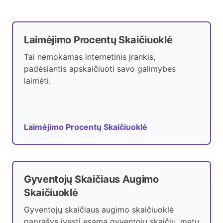
Laimėjimo Procentų Skaičiuoklė
Tai nemokamas internetinis įrankis,
padėsiantis apskaičiuoti savo galimybes
laimėti.
Laimėjimo Procentų Skaičiuoklė
Gyventojų Skaičiaus Augimo
Skaičiuoklė
Gyventojų skaičiaus augimo skaičiuoklė
paprašys įvesti esamą gyventojų skaičių, metų