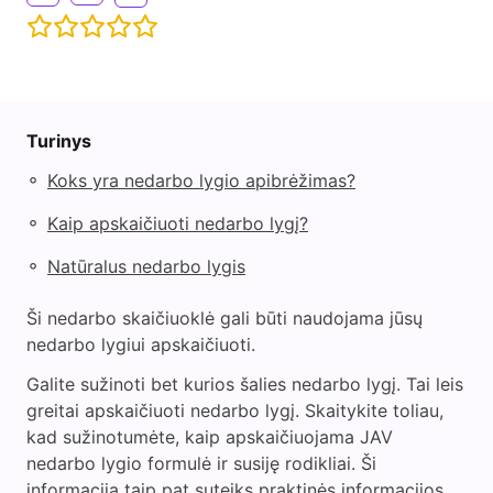
Turinys
◦
Koks yra nedarbo lygio apibrėžimas?
◦
Kaip apskaičiuoti nedarbo lygį?
◦
Natūralus nedarbo lygis
Ši nedarbo skaičiuoklė gali būti naudojama jūsų
nedarbo lygiui apskaičiuoti.
Galite sužinoti bet kurios šalies nedarbo lygį. Tai leis
greitai apskaičiuoti nedarbo lygį. Skaitykite toliau,
kad sužinotumėte, kaip apskaičiuojama JAV
nedarbo lygio formulė ir susiję rodikliai. Ši
informacija taip pat suteiks praktinės informacijos,