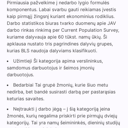
Pirmiausia pažvelkime į nedarbo lygio formulės
komponentus. Labai svarbu gauti reikiamas įvestis
kaip pirmąjį žingsnį kuriant ekonominius rodiklius.
Darbo statistikos biuras tvarko duomenų apie JAV
darbo rinkas rinkimą per Current Population Survey,
kuriame dalyvauja apie 60 tūkst. namų ūkių. Ši
apklausa nustato tris pagrindines dalyvių grupes,
kurias BLS naudoja dalyviams klasifikuoti.
Užimtieji Ši kategorija apima verslininkus,
samdomus darbuotojus ir šeimos įmonių
darbuotojus.
Bedarbiai Tai grupė žmonių, kurie šiuo metu
nedirba, bet bandė susirasti darbą per pastarąsias
keturias savaites.
Neįtraukti į darbo jėgą – į šią kategoriją įeina
žmonės, kurių negalima priskirti prie pirmųjų dviejų
kategorijų. Tai yra namų šeimininkės, dieninių studijų