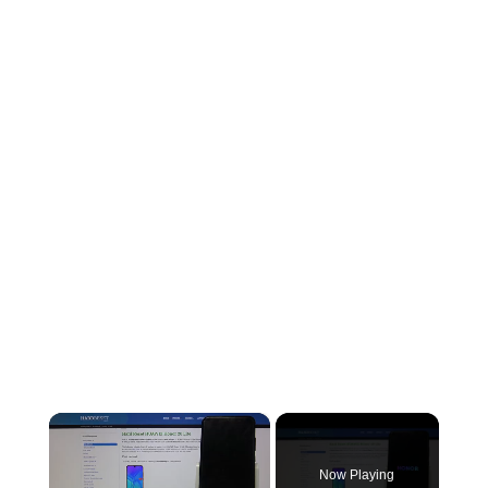
×
Now Playing