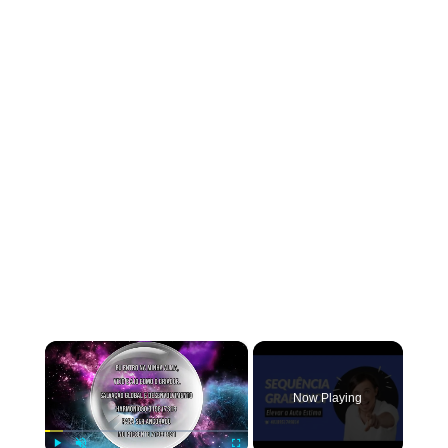
×
Now Playing