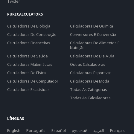
Twitter
PURECALCULATORS
Calculadoras De Biologia
Calculadoras De Química
Calculadoras De Construção
Conversores E Conversão
Calculadoras Financeiras
Calculadoras De Alimentos E
Nutrição
Calculadoras De Saúde
Calculadoras Do Dia A Dia
Calculadoras Matemáticas
Outras Calculadoras
Calculadoras De Física
Calculadoras Esportivas
Calculadoras De Computador
Calculadoras De Moda
Calculadoras Estatísticas
Todas As Categorias
Todas As Calculadoras
LÍNGUAS
English
Português
Español
русский
العربية
Français