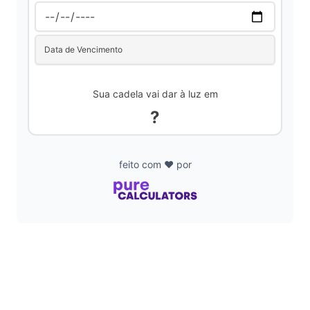
d
Data de Vencimento
e
Sua cadela vai dar à luz em
?
o
feito com ❤️ por