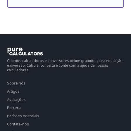
Criamos calculadoras e conversores online gratuitos para educação
e diversão. Calcule, converta e conte com a ajuda de nossas
calculadoras!
Sobre nós
Artigos
Avaliações
Parceria
Padrões editoriais
Contate-nos