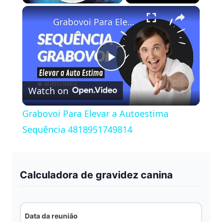
×
Play
Unmute
Fullscreen
Grabovoi Para Elevar a Autoestima Sequência 4818951749814
P
Watch on
l
Grabovoi Para Elevar a Autoestima
a
Sequência 4818951749814
y
Calculadora de gravidez canina
V
i
Data da reunião