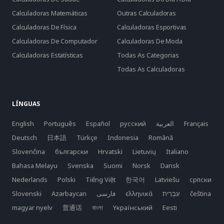
Calculadoras Matemáticas
Outras Calculadoras
Calculadoras De Física
Calculadoras Esportivas
Calculadoras De Computador
Calculadoras De Moda
Calculadoras Estatísticas
Todas As Categorias
Todas As Calculadoras
LÍNGUAS
English
Português
Español
русский
العربية
Français
Deutsch
日本語
Türkçe
Indonesia
Română
Slovenčina
български
Hrvatski
Lietuvių
Italiano
Bahasa Melayu
Svenska
Suomi
Norsk
Dansk
Nederlands
Polski
Tiếng Việt
한국어
Latviešu
српски
Slovenski
Azərbaycan
فارسی
ελληνικά
čeština
magyar nyelv
普通话
বাংলা
Yкраїнський
Eesti