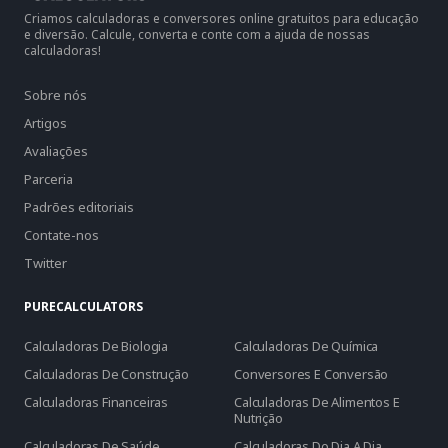
Criamos calculadoras e conversores online gratuitos para educação
e diversão. Calcule, converta e conte com a ajuda de nossas
calculadoras!
Sobre nós
Artigos
Avaliações
Parceria
Padrões editoriais
Contate-nos
Twitter
PURECALCULATORS
Calculadoras De Biologia
Calculadoras De Química
Calculadoras De Construção
Conversores E Conversão
Calculadoras Financeiras
Calculadoras De Alimentos E
Nutrição
Calculadoras De Saúde
Calculadoras Do Dia A Dia