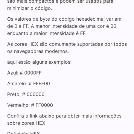
são mais compactos e podem ser usados para
i
minimizar o código.
Os valores de byte do código hexadecimal variam
d
de 0 a FF. A menor intensidade de uma cor é 00,
enquanto a maior intensidade é FF.
e
As cores HEX são comumente suportadas por todos
os navegadores modernos.
o
aqui estão alguns exemplos:
Azul: # 0000FF
Amarelo: # FFFF00
Preto: # 000000
Vermelho: # FF0000
Confira o link abaixo para obter mais informações
sobre cores HEX
Definição HEX