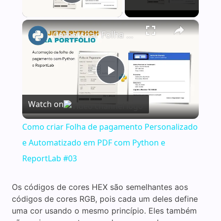
Play Video
×
Como criar Folha de pagamento Personalizado e Automatizado em PDF com Python e ReportLab #03
P
Watch on
l
Como criar Folha de pagamento Personalizado
a
e Automatizado em PDF com Python e
ReportLab #03
y
Os códigos de cores HEX são semelhantes aos
códigos de cores RGB, pois cada um deles define
V
uma cor usando o mesmo princípio. Eles também