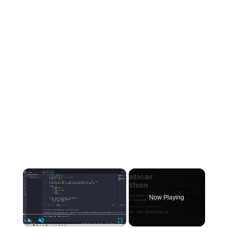
×
Now Playing