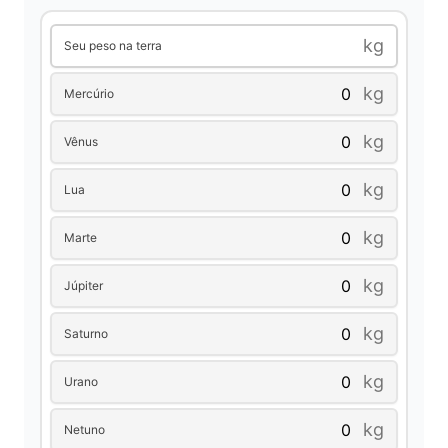
d
kg
Seu peso na terra
kg
Mercúrio
e
kg
Vênus
o
kg
Lua
kg
Marte
kg
Júpiter
kg
Saturno
kg
Urano
kg
Netuno