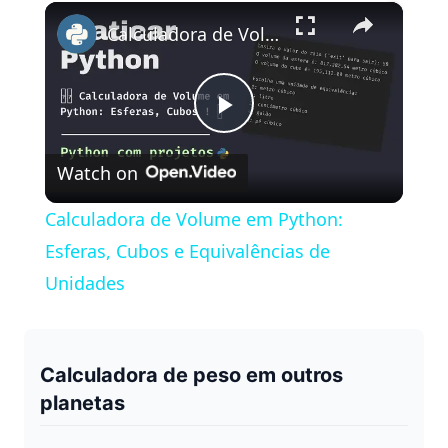
×
Play
Unmute
Fullscreen
Calculadora de Volume em Python: Esferas, Cubos e Equivalências de Unidades
P
Watch on
l
Calculadora de Volume em Python:
a
Esferas, Cubos e Equivalências de
Unidades
y
V
Calculadora de peso em outros
planetas
i