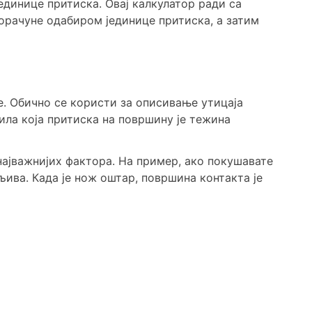
динице притиска. Овај калкулатор ради са
орачуне одабиром јединице притиска, а затим
е. Обично се користи за описивање утицаја
ла која притиска на површину је тежина
 најважнијих фактора. На пример, ако покушавате
љива. Када је нож оштар, површина контакта је