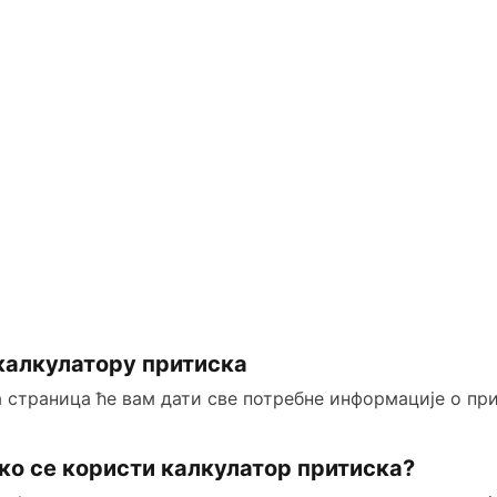
i
d
e
o
калкулатору притиска
 страница ће вам дати све потребне информације о при
ко се користи калкулатор притиска?