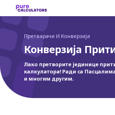
Претварачи И Конверзија
Конверзија Прит
Лако претворите јединице прит
калкулатора! Ради са Пасцалим
и многим другим.