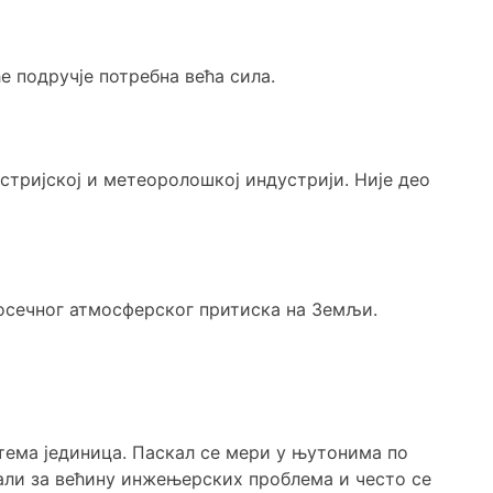
е подручје потребна већа сила.
стријској и метеоролошкој индустрији. Није део
росечног атмосферског притиска на Земљи.
стема јединица. Паскал се мери у њутонима по
али за већину инжењерских проблема и често се