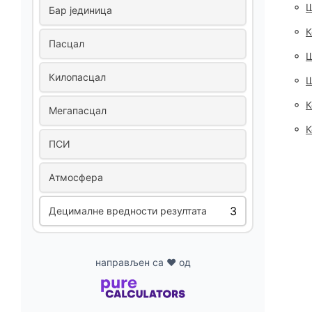
◦
Ш
Бар јединица
◦
К
Пасцал
◦
Ш
Килопасцал
◦
Ш
◦
К
Мегапасцал
◦
К
ПСИ
Атмосфера
Децималне вредности резултата
направљен са ❤ од