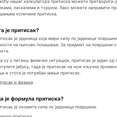
оћу нашег калкулатора притиска можете претворити је
кама, паскалима и торром. Лако можете направити пр
шењем количине притиска.
а је притисак?
тисак је јединица која мери силу по јединици површин
ности на њихово понашање. За предмет на површини си
екта.
а су у питању физичке ситуације, притисак је један од
огулите јабуку, тада је притисак на нож кључна промен
а и стога је потребан мањи притисак.
тисак и физика
ја је формула притиска?
тисак је окомита сила по јединици површине.
рмула притиска