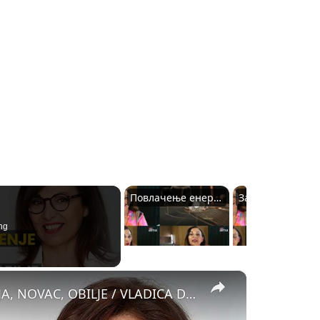
Повлачење енергије и медитација
ng
×
"ZLATNO POVLAČENJE ENERGIJE" - ENERGIJA, NOVAC, OBILJE / VLADICA DJORDJEVIC / ATMA PREDAVANJA