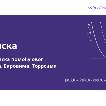
Уграђи
иска
иска помоћу овог
а, Баровима, Торрсима