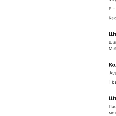
P =
Как
Шт
Шип
Међ
Ко
Јед
1 b
Шт
Пас
мет