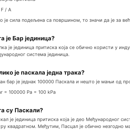
 F / A
о је сила подељена са површином, то значи да је за већ
а је Бар јединица?
ка је јединица притиска која се обично користи у инду
ународног система јединица.
лико је паскала једна трака?
ан бар је једнак 100000 Паскала и нешто је мањи од п
ar = 100000 Pa = 100 kPa
а су Паскали?
кал је јединица притиска која је део Међународног си
ру квадратном. Међутим, Пасцал је обично незгодно м