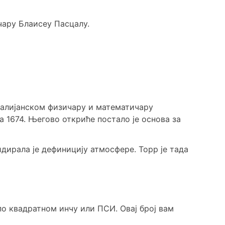
чару Блаисеу Пасцалу.
италијанском физичару и математичару
а 1674. Његово откриће постало је основа за
дирала је дефиницију атмосфере. Торр је тада
о квадратном инчу или ПСИ. Овај број вам