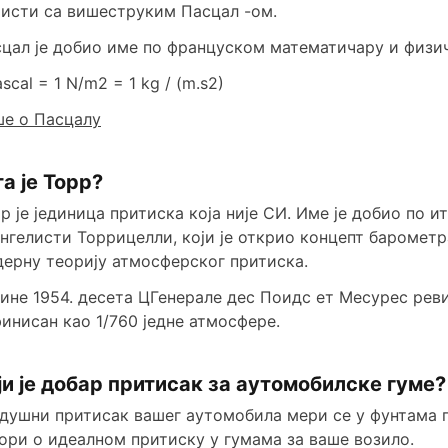
исти са вишеструким Пасцал -ом.
цал је добио име по француском математичару и физи
ascal = 1 N/m2 = 1 kg / (m.s2)
е о Пасцалу
а је Торр?
р је јединица притиска која није СИ. Име је добио по 
нгелисти Торрицелли, који је открио концепт барометр
ерну теорију атмосферског притиска.
ине 1954. десета ЦГенерале дес Поидс ет Месурес реви
инисан као 1/760 једне атмосфере.
ји је добар притисак за аутомобилске гуме?
душни притисак вашег аутомобила мери се у фунтама п
ори о идеалном притиску у гумама за ваше возило.