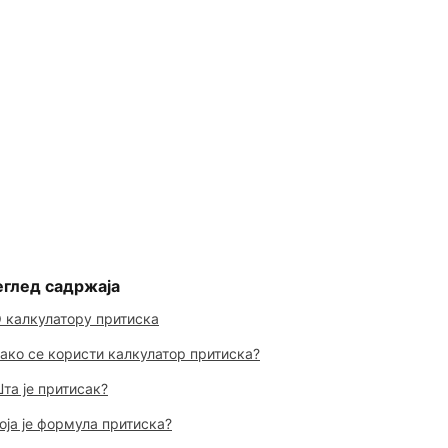
глед садржаја
 калкулатору притиска
ако се користи калкулатор притиска?
та је притисак?
оја је формула притиска?