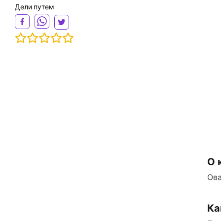
Дели путем
О 
Ова
Ка