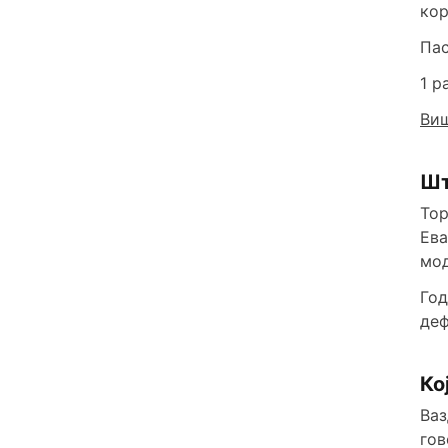
кор
Пас
1 p
Виш
Шт
Тор
Ева
мод
Год
деф
Ко
Ваз
гов