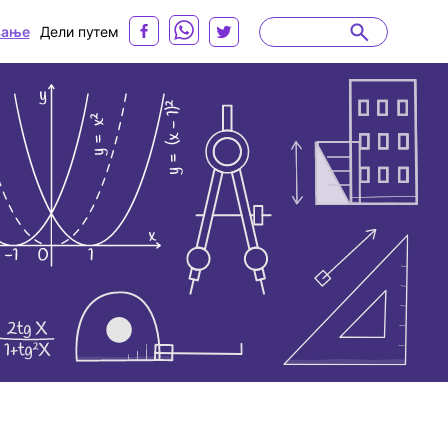
вање
Дели путем