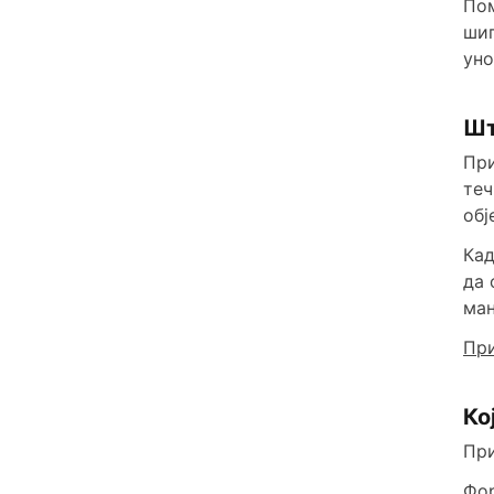
Пом
шип
уно
Шт
При
теч
обј
Кад
да 
мањ
При
Ко
При
Фо