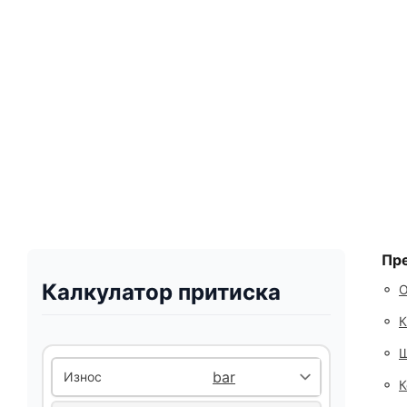
Пре
Калкулатор притиска
◦
О
◦
К
◦
Ш
Износ
◦
К