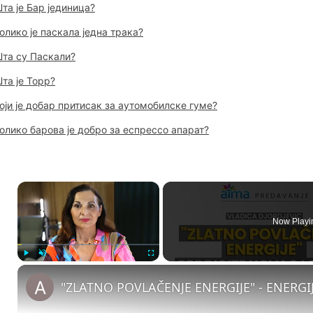
та је Бар јединица?
олико је паскала једна трака?
та су Паскали?
та је Торр?
оји је добар притисак за аутомобилске гуме?
олико барова је добро за еспрессо апарат?
×
Now Playi
Play
Unmute
Fullscreen