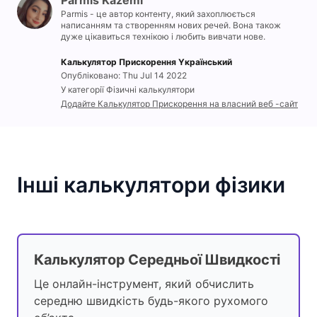
Parmis Kazemi
Parmis - це автор контенту, який захоплюється
написанням та створенням нових речей. Вона також
дуже цікавиться технікою і любить вивчати нове.
Калькулятор Прискорення Yкраїнський
Опубліковано: Thu Jul 14 2022
У категорії Фізичні калькулятори
Додайте Калькулятор Прискорення на власний веб -сайт
Інші калькулятори фізики
Калькулятор Середньої Швидкості
Це онлайн-інструмент, який обчислить
середню швидкість будь-якого рухомого