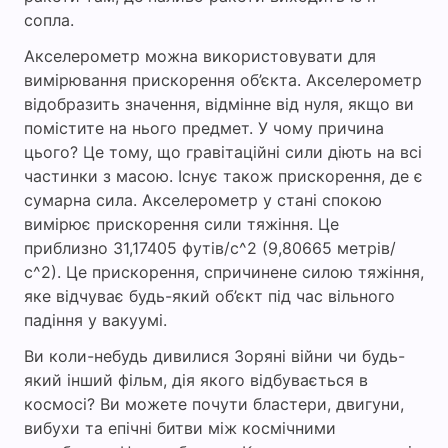
сопла.
Акселерометр можна використовувати для
вимірювання прискорення об’єкта. Акселерометр
відобразить значення, відмінне від нуля, якщо ви
помістите на нього предмет. У чому причина
цього? Це тому, що гравітаційні сили діють на всі
частинки з масою. Існує також прискорення, де є
сумарна сила. Акселерометр у стані спокою
вимірює прискорення сили тяжіння. Це
приблизно 31,17405 футів/с^2 (9,80665 метрів/
с^2). Це прискорення, спричинене силою тяжіння,
яке відчуває будь-який об’єкт під час вільного
падіння у вакуумі.
Ви коли-небудь дивилися Зоряні війни чи будь-
який інший фільм, дія якого відбувається в
космосі? Ви можете почути бластери, двигуни,
вибухи та епічні битви між космічними