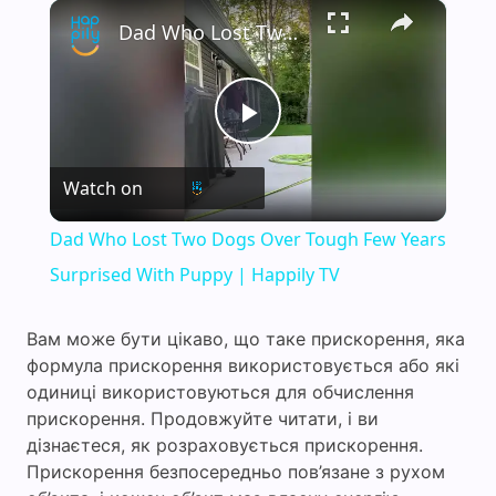
×
Dad Who Lost Two Dogs Over Tough Few Years Surprised With Puppy | Happily TV
P
Watch on
l
Dad Who Lost Two Dogs Over Tough Few Years
a
Surprised With Puppy | Happily TV
y
Вам може бути цікаво, що таке прискорення, яка
формула прискорення використовується або які
одиниці використовуються для обчислення
V
прискорення. Продовжуйте читати, і ви
дізнаєтеся, як розраховується прискорення.
i
Прискорення безпосередньо пов’язане з рухом