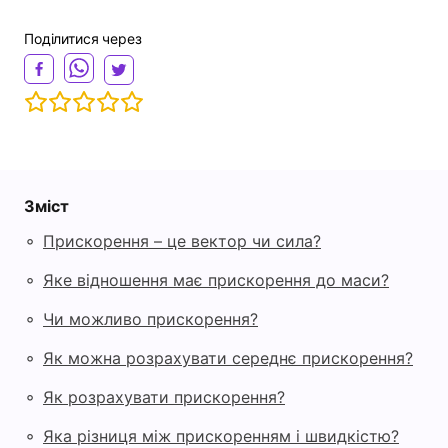
Поділитися через
Зміст
◦
Прискорення – це вектор чи сила?
◦
Яке відношення має прискорення до маси?
◦
Чи можливо прискорення?
◦
Як можна розрахувати середнє прискорення?
◦
Як розрахувати прискорення?
◦
Яка різниця між прискоренням і швидкістю?