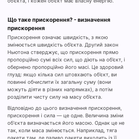
об’єкта, і кожен об’єкт має власну енергію.
d
Що таке прискорення? - визначення
прискорення
e
Прискорення означає швидкість, з якою
змінюється швидкість об’єкта. Другий закон
o
Ньютона стверджує, що прискорення прямо
пропорційно сумі всіх сил, що діють на об’єкт, і
обернено пропорційно його масі. Це здоровий
глузд: якщо кілька сил штовхають об’єкт, ви
повинні обчислити їх загальну суму (вони
можуть діяти в різних напрямках), а потім
розділити чисту силу на масу об’єкта.
Відповідно до цього визначення прискорення,
прискорення і сила — це одне. Величина зміни
об'єкта визначається його масою. Однак це не
так, коли маса змінюється. Наприклад, тяга
ракети там, де паливо ракети виходить із її