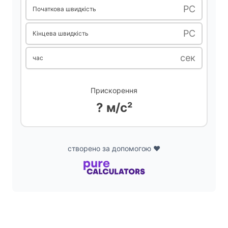
РС
Початкова швидкість
РС
Кінцева швидкість
сек
час
Прискорення
? м/с²
створено за допомогою ❤️