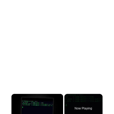
×
Now Playing