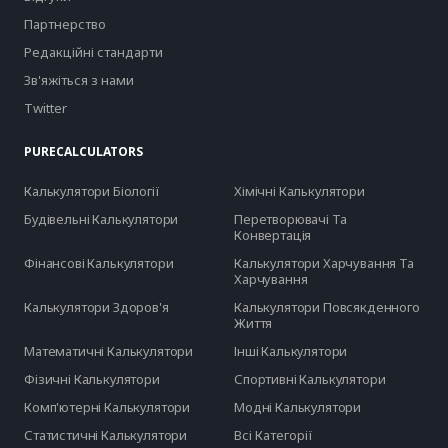
Партнерство
Редакційні стандарти
Зв'яжіться з нами
Twitter
PURECALCULATORS
Калькулятори Біології
Хімічні Калькулятори
Будівельні Калькулятори
Перетворювачі Та
Конвертація
Фінансові Калькулятори
Калькулятори Харчування Та
Харчування
Калькулятори Здоров'я
Калькулятори Повсякденного
Життя
Математичні Калькулятори
Інші Калькулятори
Фізичні Калькулятори
Спортивні Калькулятори
Комп'ютерні Калькулятори
Модні Калькулятори
Статистичні Калькулятори
Всі Категорії