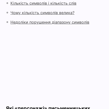
◦
Кількість символів і кількість слів
◦
Чому кількість символів велика?
◦
Недоліки порушення діапазону символів
Які «персонажі» письменницьких