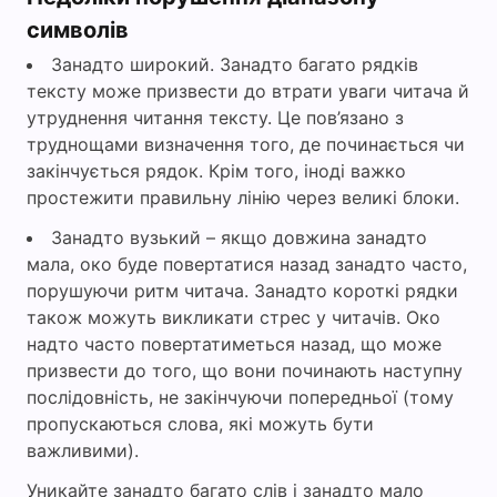
символів
Занадто широкий. Занадто багато рядків
тексту може призвести до втрати уваги читача й
утруднення читання тексту. Це пов’язано з
труднощами визначення того, де починається чи
закінчується рядок. Крім того, іноді важко
простежити правильну лінію через великі блоки.
Занадто вузький – якщо довжина занадто
мала, око буде повертатися назад занадто часто,
порушуючи ритм читача. Занадто короткі рядки
також можуть викликати стрес у читачів. Око
надто часто повертатиметься назад, що може
призвести до того, що вони починають наступну
послідовність, не закінчуючи попередньої (тому
пропускаються слова, які можуть бути
важливими).
Уникайте занадто багато слів і занадто мало