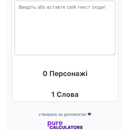
i
d
e
o
0 Персонажі
1 Слова
створено за допомогою ❤️