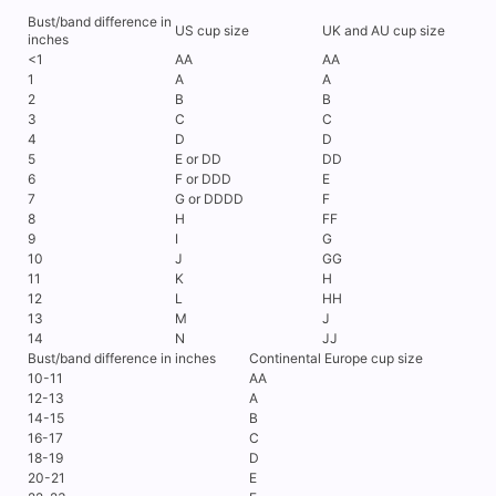
Bust/band difference in
US cup size
UK and AU cup size
inches
<1
AA
AA
1
A
A
2
B
B
3
C
C
4
D
D
5
E or DD
DD
6
F or DDD
E
7
G or DDDD
F
8
H
FF
9
I
G
10
J
GG
11
K
H
12
L
HH
13
M
J
14
N
JJ
Bust/band difference in inches
Continental Europe cup size
10-11
AA
12-13
A
14-15
B
16-17
C
18-19
D
20-21
E