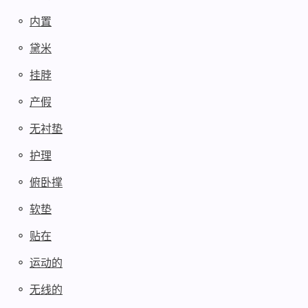
◦
内置
◦
黛米
◦
挂脖
◦
产假
◦
无衬垫
◦
护理
◦
俯卧撑
◦
软垫
◦
贴在
◦
运动的
◦
无线的