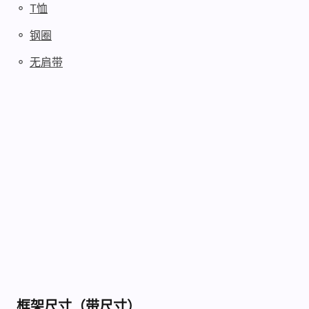
◦
T恤
◦
钢圈
◦
无肩带
框架尺寸（带尺寸）