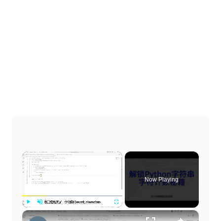
×
Now Playing
×
Play
Unmute
Fullscreen