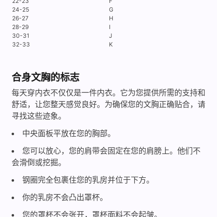
22-23
F
24-25
G
26-27
H
28-29
I
30-31
J
32-33
K
合身文胸的标志
每天穿内衣不仅仅是一件内衣。它为您提供所需的支持和
舒适，让您整天感觉良好。为确保您的文胸正确贴合，请
寻找这些迹象。
中央面板平放在您的胸部。
您可以放心，您的肩带会固定在您的肩膀上。他们不
会滑倒或挖掘。
钢圈完全包裹住您的乳房并位于下方。
你的乳房不会凸出罩杯。
您的罩杯不会张开，罩杯面料不会起皱。