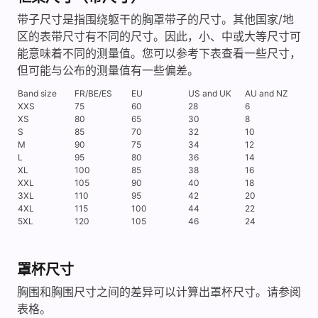
带子尺寸是指围绕躯干的胸罩带子的尺寸。其他国家/地
区的表带尺寸有不同的尺寸。因此，小、中或大等尺寸可
能意味着不同的测量值。您可以参考下表查看一些尺寸，
但可能与公布的测量值有一些偏差。
Band size
FR/BE/ES
EU
US and UK
AU and NZ
XXS
75
60
28
6
XS
80
65
30
8
S
85
70
32
10
M
90
75
34
12
L
95
80
36
14
XL
100
85
38
16
XXL
105
90
40
18
3XL
110
95
42
20
4XL
115
100
44
22
5XL
120
105
46
24
罩杯尺寸
胸围和胸围尺寸之间的差异可以计算出罩杯尺寸。请参阅
表格。