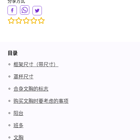
分享方式
目录
◦
框架尺寸（带尺寸）
◦
罩杯尺寸
◦
合身文胸的标志
◦
购买文胸时要考虑的事项
◦
阳台
◦
班多
◦
文胸