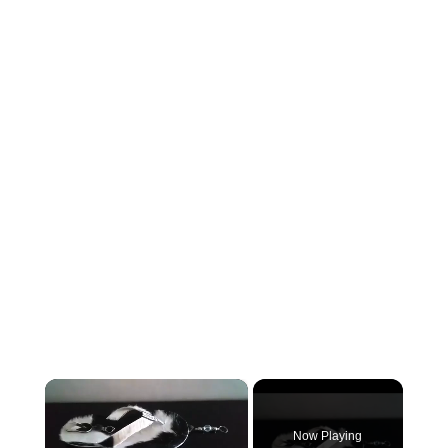
×
Now Playing