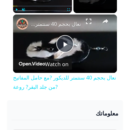
×
Play
Unmute
Fullscreen
نعال بحجم 40 سنتمتر للديكور ?مع حامل المفاتيح من جلد البقر? روعة?
P
Watch on
l
نعال بحجم 40 سنتمتر للديكور ?مع حامل المفاتيح
a
من جلد البقر? روعة?
y
معلوماتك
V