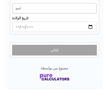
i
اسم
تاريخ الولادة
d
e
o
التالي
مصنوع من بواسطة