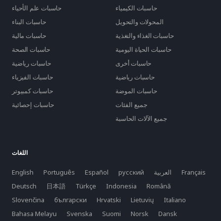
حاسبات الكيمياء
حاسبات علم الأحياء
المحولات والتحويل
حاسبات البناء
حاسبات الغذاء والتغذية
حاسبات مالية
حاسبات الحياة اليومية
حاسبات الصحة
حاسبات أخرى
حاسبات رياضية
حاسبات رياضية
حاسبات الفيزياء
حاسبات الموضة
حاسبات كمبيوتر
جميع الفئات
حاسبات إحصائية
جميع الآلات الحاسبة
اللغات
Français
العربية
русский
Español
Português
English
Deutsch
日本語
Türkçe
Indonesia
Română
Slovenčina
български
Hrvatski
Lietuvių
Italiano
Bahasa Melayu
Svenska
Suomi
Norsk
Dansk