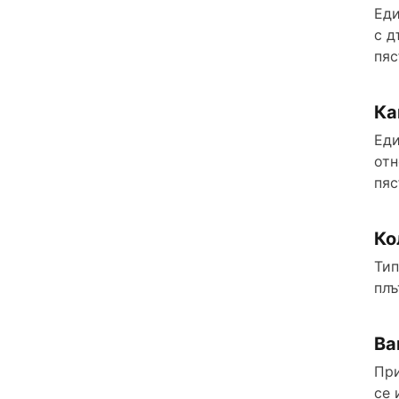
Еди
с д
пяс
Ка
Еди
отн
пяс
Ко
Тип
плъ
Ва
При
се 