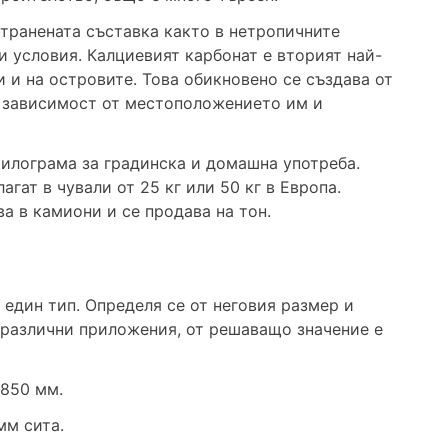
странената съставка както в нетропичните
и условия. Калциевият карбонат е вторият най-
 и на островите. Това обикновено се създава от
в зависимост от местоположението им и
килограма за градинска и домашна употреба.
агат в чували от 25 кг или 50 кг в Европа.
а в камиони и се продава на тон.
 един тип. Определя се от неговия размер и
 различни приложения, от решаващо значение е
 850 мм.
мм сита.