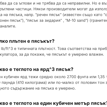
бва да са ъглови и не трябва да са неправилни. Но е 
ръглени частици. Някои производители могат да използ
а на пясъка, напр. "речен пясък" (известен също като "с
онен пясък"), "пясък за зидария" , "M-10 sand") (граните
аналите.
лко плътен е пясъкът?
 lb/ft^3 е типичната плътност. Това съответства на при
кулатора, за да покаже, че пясъкът е умерено влажен.
кво е теглото на ярд^3 пясък?
н кубичен ярд тежи средно около 2700 фунта или 1,35 
 паунда (410 килограма) или по-малко от половин тон з
ното съдържание на пясъка е умерено.
кво е теглото на един кубичен метър пясък