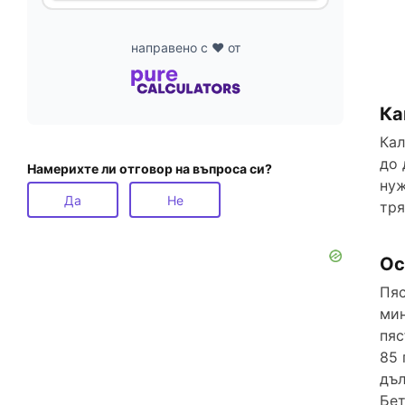
направено с ❤️ от
Ка
Кал
до 
Намерихте ли отговор на въпроса си?
нуж
Да
Не
тря
Ос
Пяс
мин
пяс
85 
дъл
Бет