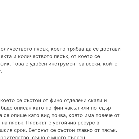
количеството пясък, което трябва да се достави
екта и количеството пясък, от което се
фик. Това е удобен инструмент за всеки, който
.
което се състои от фино отделени скали и
 бъде описан като по-фин чакъл или по-едър
да се опише като вид почва, която има повече от
 на пясък. Пясъкът е устойчив ресурс в
шкия срок. Бетонът се състои главно от пясък.
троителство, също е много търсен.