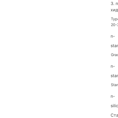
3. 
хид
Typ
20-
n-
sta
Gra
n-
sta
Sta
n-
sil
Ста