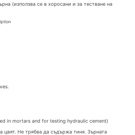
ърна (използва се в хоросани и за тестване на
iption
ves.
sed in mortars and for testing hydraulic cement)
а цвят. Не трябва да съдържа тиня. Зърната