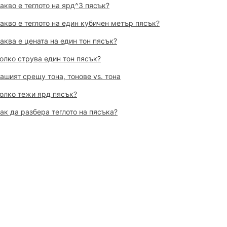
акво е теглото на ярд^3 пясък?
акво е теглото на един кубичен метър пясък?
аква е цената на един тон пясък?
олко струва един тон пясък?
ашият срещу тона, тонове vs. тона
олко тежи ярд пясък?
ак да разбера теглото на пясъка?