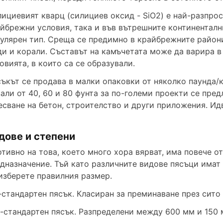
ициевият кварц (силициев оксид - SiO2) е най-разпро
йбрежни условия, така и във вътрешните континенталн
улярен тип. Среща се предимно в крайбрежните райони
и и корали. Съставът на камъчетата може да варира 
овията, в които са се образували.
ъкът се продава в малки опаковки от няколко паунда/
али от 40, 60 и 80 фунта за по-големи проекти се предл
сване на бетон, строителство и други приложения. Идв
дове и степени
тивно на това, което много хора вярват, има повече от
дназначение. Тъй като различните видове пясъци имат
изберете правилния размер.
n-стандартен пясък. Класиран за преминаване през сито
n-стандартен пясък. Разпределени между 600 мм и 150 