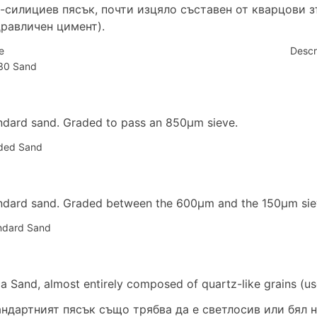
n-силициев пясък, почти изцяло съставен от кварцови з
равличен цимент).
e
Descr
30 Sand
ndard sand. Graded to pass an 850μm sieve.
ded Sand
ndard sand. Graded between the 600μm and the 150μm sie
ndard Sand
ica Sand, almost entirely composed of quartz-like grains (u
ндартният пясък също трябва да е светлосив или бял н