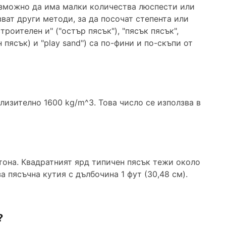
възможно да има малки количества люспести или
ват други методи, за да посочат степента или
троителен и" ("остър пясък"), "пясък пясък",
н пясък) и "play sand") са по-фини и по-скъпи от
близително 1600 kg/m^3. Това число се използва в
тона. Квадратният ярд типичен пясък тежи около
а пясъчна кутия с дълбочина 1 фут (30,48 см).
?