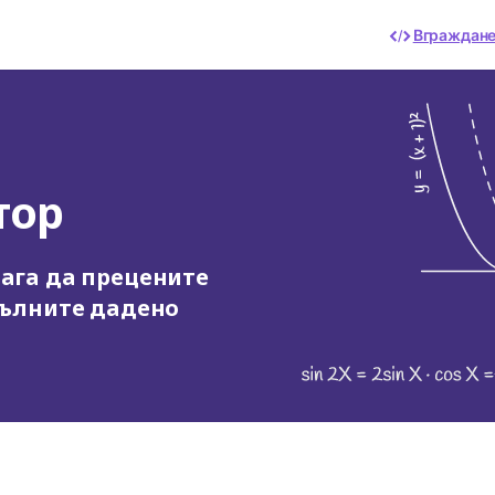
Вграждан
тор
мага да прецените
апълните дадено