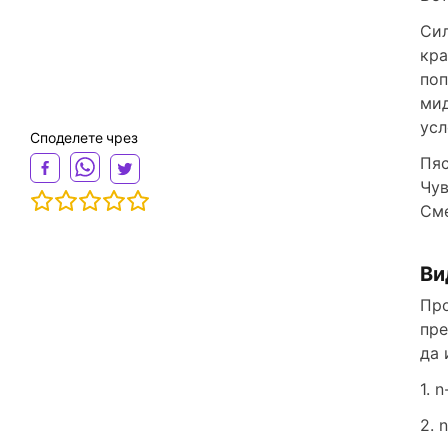
Сил
кра
поп
мид
усл
Споделете чрез
Пяс
Чув
Сме
Ви
Про
пре
да 
1. 
2. 