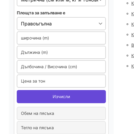
◦
К
Площта за запълване е
◦
К
◦
К
◦
К
широчина (m)
◦
В
Дължина (m)
◦
К
◦
К
Дълбочина / Височина (cm)
Цена за тон
Изчисли
Обем на пясъка
Тегло на пясъка