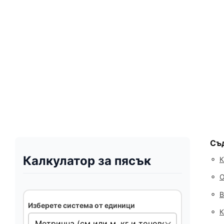
Съ
Калкулатор за пясък
◦
К
◦
О
◦
В
Изберете система от единици
◦
К