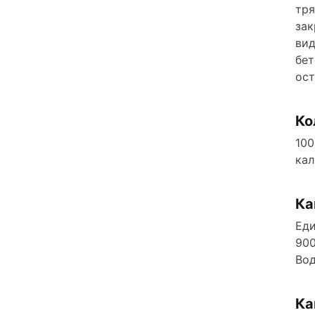
тря
зак
вид
бет
ост
Ко
100
кал
Ка
Еди
900
Вод
Ка