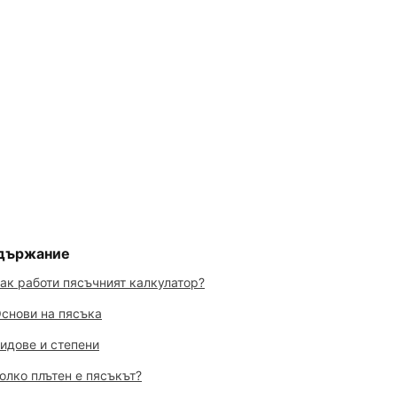
държание
ак работи пясъчният калкулатор?
снови на пясъка
идове и степени
олко плътен е пясъкът?