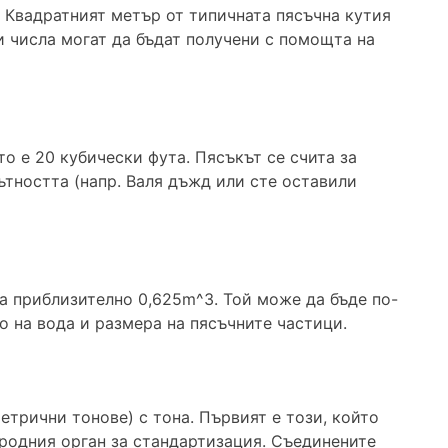
. Квадратният метър от типичната пясъчна кутия
и числа могат да бъдат получени с помощта на
то е 20 кубически фута. Пясъкът се счита за
ътността (напр. Валя дъжд или сте оставили
а приблизително 0,625m^3. Той може да бъде по-
о на вода и размера на пясъчните частици.
етрични тонове) с тона. Първият е този, който
народния орган за стандартизация. Съединените