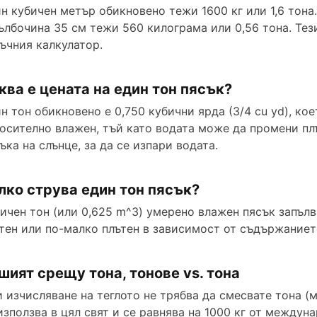
н кубичен метър обикновено тежи 1600 кг или 1,6 тона
ълбочина 35 см тежи 560 килограма или 0,56 тона. Тез
ъчния калкулатор.
ква е цената на един тон пясък?
н тон обикновено е 0,750 кубични ярда (3/4 cu yd), кое
осително влажен, тъй като водата може да промени пл
ъка на слънце, за да се изпари водата.
лко струва един тон пясък?
ичен тон (или 0,625 m^3) умерено влажен пясък запълв
тен или по-малко плътен в зависимост от съдържаниет
шият срещу тона, тонове vs. тона
 изчисляване на теглото не трябва да смесвате тона (м
използва в цял свят и се равнява на 1000 кг от между