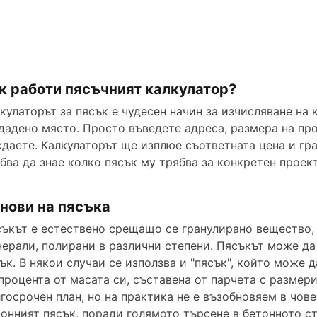
к работи пясъчният калкулатор?
кулаторът за пясък е чудесен начин за изчисляване на 
дадено място. Просто въведете адреса, размера на про
даете. Калкулаторът ще изплюе съответната цена и гра
бва да знае колко пясък му трябва за конкретен проект
нови на пясъка
ъкът е естествено срещащо се гранулирано вещество, 
ерали, полирани в различни степени. Пясъкът може да
ък. В някои случаи се използва и "пясък", който може 
процента от масата си, съставена от парчета с размери
госрочен план, но на практика не е възобновяем в чове
онният пясък, поради голямото търсене в бетонното с