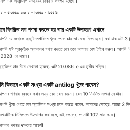
 লগ এবং অ্যান্টিলগ উভয়েরই বিপরীত ফাংশন রয়েছে।
₆ᵧ ₌ ₆ₗₒ₉₆ₓ, ₐₙₔ ᵧ ₌ ₗₒ₉₆ₓ ₌ ₗₒ₉₆₍₆
াবে বিপরীত লগ গণনা করতে হয় তার একটি উদাহরণ এখানে
পনি যে সংখ্যক অ্যান্টি-লগারিদম খুঁজে পেতে চান তা বেছে নিতে হবে। ধরা যাক এটা 3
পনি যদি প্রাকৃতিক অ্যানালগ গণনা করতে চান তবে আপনার বেস টাইপ করুন। আপনি "e"
12828 এর সমান।
্যান্টিলগ মান নীচে দেখানো হয়েছে. এটি 20.086, e এর তৃতীয় শক্তি।
ি কিভাবে একটি সংখ্যা একটি antilog খুঁজে পাবেন?
পনার গণনায় ব্যবহার করার জন্য বেস চয়ন করুন। বেস 10 নিয়মিত সংখ্যা বোঝায়।
পনি খুঁজে পেতে চান অ্যান্টিলগ সংখ্যা চয়ন করতে পারেন. আমাদের ক্ষেত্রে, আমরা 2 নি
ংখ্যাটিকে ভিত্তিতে উত্থাপন করা হলে, এই ক্ষেত্রে, গণনাটি 102 লাভ করে।
পনার গণনার দক্ষতায় আশ্চর্য!