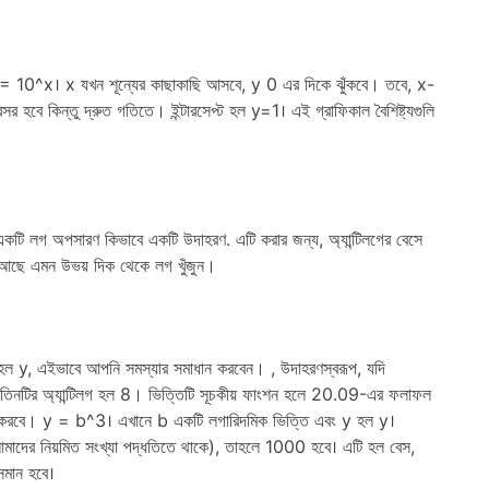
খানে y = 10^x। x যখন শূন্যের কাছাকাছি আসবে, y 0 এর দিকে ঝুঁকবে। তবে, x-
হবে কিন্তু দ্রুত গতিতে। ইন্টারসেপ্ট হল y=1। এই গ্রাফিকাল বৈশিষ্ট্যগুলি
কটি লগ অপসারণ কিভাবে একটি উদাহরণ. এটি করার জন্য, অ্যান্টিলগের বেসে
েস আছে এমন উভয় দিক থেকে লগ খুঁজুন।
 হল y, এইভাবে আপনি সমস্যার সমাধান করবেন। , উদাহরণস্বরূপ, যদি
 তিনটির অ্যান্টিলগ হল 8। ভিত্তিটি সূচকীয় ফাংশন হলে 20.09-এর ফলাফল
র্ভর করবে। y = b^3। এখানে b একটি লগারিদমিক ভিত্তি এবং y হল y।
আমাদের নিয়মিত সংখ্যা পদ্ধতিতে থাকে), তাহলে 1000 হবে। এটি হল বেস,
সমান হবে।