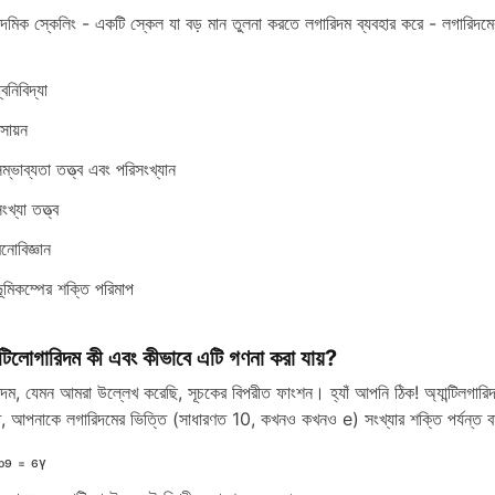
দমিক স্কেলিং - একটি স্কেল যা বড় মান তুলনা করতে লগারিদম ব্যবহার করে - লগারিদমের 
্বনিবিদ্যা
সায়ন
ম্ভাব্যতা তত্ত্ব এবং পরিসংখ্যান
ংখ্যা তত্ত্ব
নোবিজ্ঞান
ূমিকম্পের শক্তি পরিমাপ
ন্টিলোগারিদম কী এবং কীভাবে এটি গণনা করা যায়?
িদম, যেমন আমরা উল্লেখ করেছি, সূচকের বিপরীত ফাংশন। হ্যাঁ আপনি ঠিক! অ্যান্টিলগারিদ
, আপনাকে লগারিদমের ভিত্তি (সাধারণত 10, কখনও কখনও e) সংখ্যার শক্তি পর্যন্ত ব
ₗₒ₉ ₌ ₆ᵧ