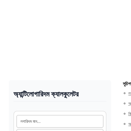
সুচিপ
অ্যান্টিলোগারিদম ক্যালকুলেটর
◦
ল
◦
অ
◦
ক
লগারিদম মান...
◦
আ