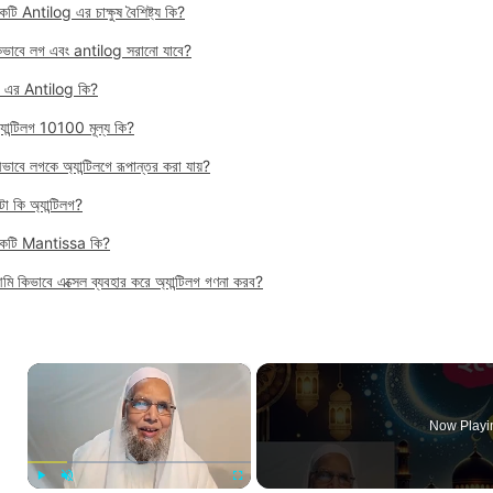
কটি Antilog এর চাক্ষুষ বৈশিষ্ট্য কি?
িভাবে লগ এবং antilog সরানো যাবে?
 এর Antilog কি?
্যান্টিলগ 10100 মূল্য কি?
ীভাবে লগকে অ্যান্টিলগে রূপান্তর করা যায়?
টা কি অ্যান্টিলগ?
কটি Mantissa কি?
মি কিভাবে এক্সেল ব্যবহার করে অ্যান্টিলগ গণনা করব?
×
Now Playi