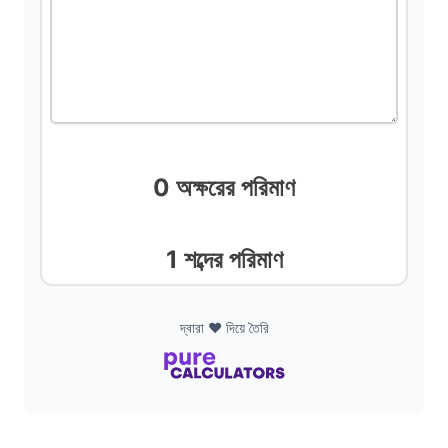
d
e
o
0 অক্ষরের পরিমাণ
1 শব্দের পরিমাণ
দ্বারা ❤️ দিয়ে তৈরি