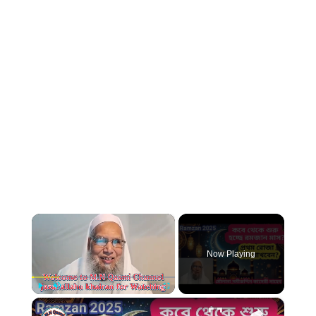
×
Now Playing
×
Play
Unmute
Fullscreen