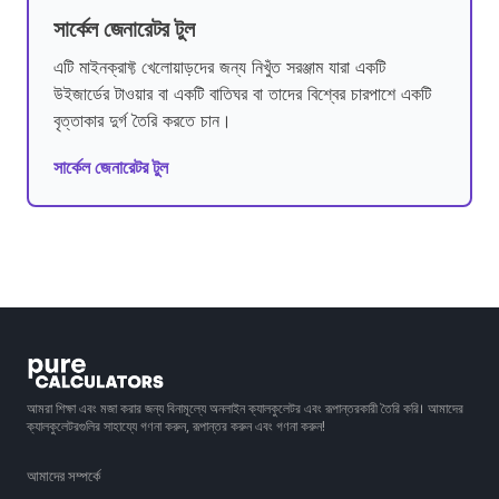
সার্কেল জেনারেটর টুল
এটি মাইনক্রাফ্ট খেলোয়াড়দের জন্য নিখুঁত সরঞ্জাম যারা একটি
উইজার্ডের টাওয়ার বা একটি বাতিঘর বা তাদের বিশ্বের চারপাশে একটি
বৃত্তাকার দুর্গ তৈরি করতে চান।
সার্কেল জেনারেটর টুল
আমরা শিক্ষা এবং মজা করার জন্য বিনামূল্যে অনলাইন ক্যালকুলেটর এবং রূপান্তরকারী তৈরি করি। আমাদের
ক্যালকুলেটরগুলির সাহায্যে গণনা করুন, রূপান্তর করুন এবং গণনা করুন!
আমাদের সম্পর্কে