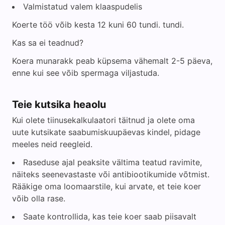
Valmistatud valem klaaspudelis
Koerte töö võib kesta 12 kuni 60 tundi. tundi.
Kas sa ei teadnud?
Koera munarakk peab küpsema vähemalt 2-5 päeva,
enne kui see võib spermaga viljastuda.
Teie kutsika heaolu
Kui olete tiinusekalkulaatori täitnud ja olete oma
uute kutsikate saabumiskuupäevas kindel, pidage
meeles neid reegleid.
Raseduse ajal peaksite vältima teatud ravimite,
näiteks seenevastaste või antibiootikumide võtmist.
Rääkige oma loomaarstile, kui arvate, et teie koer
võib olla rase.
Saate kontrollida, kas teie koer saab piisavalt