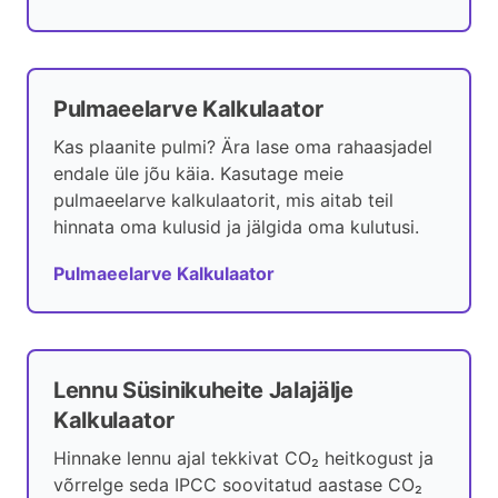
Pulmaeelarve Kalkulaator
Kas plaanite pulmi? Ära lase oma rahaasjadel
endale üle jõu käia. Kasutage meie
pulmaeelarve kalkulaatorit, mis aitab teil
hinnata oma kulusid ja jälgida oma kulutusi.
Pulmaeelarve Kalkulaator
Lennu Süsinikuheite Jalajälje
Kalkulaator
Hinnake lennu ajal tekkivat CO₂ heitkogust ja
võrrelge seda IPCC soovitatud aastase CO₂