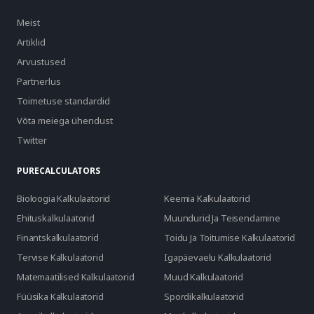
Meist
Artiklid
Arvustused
Partnerlus
Toimetuse standardid
Võta meiega ühendust
Twitter
PURECALCULATORS
Bioloogia Kalkulaatorid
Keemia Kalkulaatorid
Ehituskalkulaatorid
Muundurid Ja Teisendamine
Finantskalkulaatorid
Toidu Ja Toitumise Kalkulaatorid
Tervise Kalkulaatorid
Igapäevaelu Kalkulaatorid
Matemaatilised Kalkulaatorid
Muud Kalkulaatorid
Füüsika Kalkulaatorid
Spordikalkulaatorid