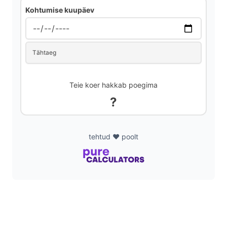
Kohtumise kuupäev
d
Tähtaeg
e
o
Teie koer hakkab poegima
?
tehtud ❤️ poolt