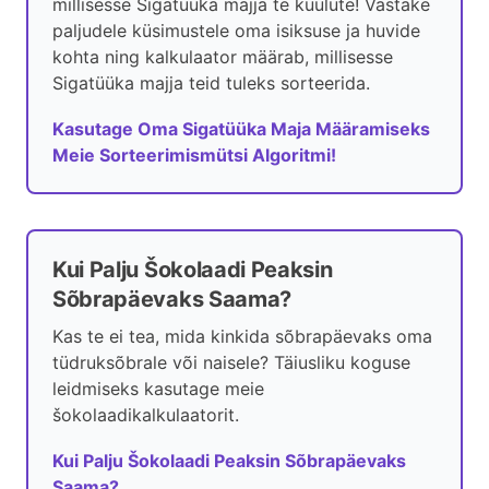
millisesse Sigatüüka majja te kuulute! Vastake
paljudele küsimustele oma isiksuse ja huvide
kohta ning kalkulaator määrab, millisesse
Sigatüüka majja teid tuleks sorteerida.
Kasutage Oma Sigatüüka Maja Määramiseks
Meie Sorteerimismütsi Algoritmi!
Kui Palju Šokolaadi Peaksin
Sõbrapäevaks Saama?
Kas te ei tea, mida kinkida sõbrapäevaks oma
tüdruksõbrale või naisele? Täiusliku koguse
leidmiseks kasutage meie
šokolaadikalkulaatorit.
Kui Palju Šokolaadi Peaksin Sõbrapäevaks
Saama?