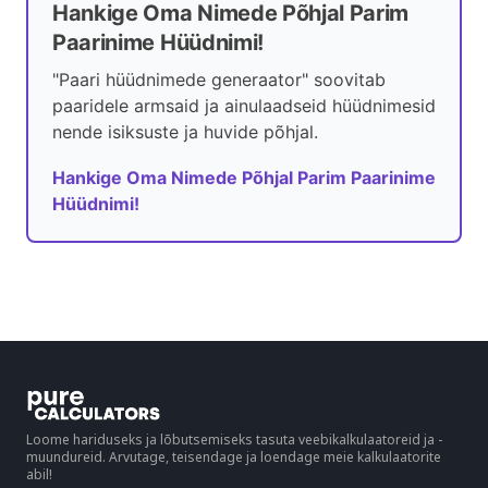
Hankige Oma Nimede Põhjal Parim
Paarinime Hüüdnimi!
"Paari hüüdnimede generaator" soovitab
paaridele armsaid ja ainulaadseid hüüdnimesid
nende isiksuste ja huvide põhjal.
Hankige Oma Nimede Põhjal Parim Paarinime
Hüüdnimi!
Loome hariduseks ja lõbutsemiseks tasuta veebikalkulaatoreid ja -
muundureid. Arvutage, teisendage ja loendage meie kalkulaatorite
abil!