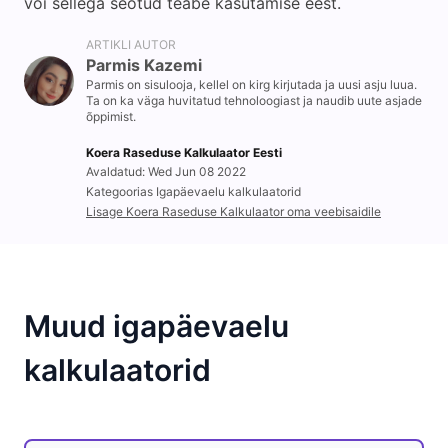
või sellega seotud teabe kasutamise eest.
ARTIKLI AUTOR
Parmis Kazemi
Parmis on sisulooja, kellel on kirg kirjutada ja uusi asju luua.
Ta on ka väga huvitatud tehnoloogiast ja naudib uute asjade
õppimist.
Koera Raseduse Kalkulaator Eesti
Avaldatud: Wed Jun 08 2022
Kategoorias Igapäevaelu kalkulaatorid
Lisage Koera Raseduse Kalkulaator oma veebisaidile
Muud igapäevaelu
kalkulaatorid