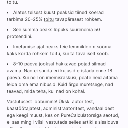
toitu.
Alates teisest kuust peaksid tiined koerad
tarbima 20–25%
toitu
tavapärasest rohkem.
See summa peaks lõpuks suurenema 50
protsendini.
Imetamise ajal peaks teie lemmikloom sööma
kaks korda rohkem toitu, kui ta tavaliselt sööb.
8-10 päeva jooksul hakkavad pojad silmad
avama. Nad ei suuda eri kujusid eristada enne 18.
päeva. Kui neil on imemisraskusi, peate neid aitama
leida oma ema nibusid. Kuid ärge muretsege, nad
teavad, mida teha, kui nad on kohal.
Vastutusest loobumine! Ükski autoritest,
kaastöötajatest, administraatoritest, vandaalidest
ega keegi muust, kes on PureCalculatorsiga seotud,
ei saa mingil viisil vastutada selles artiklis sisalduva