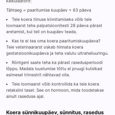
kalkulaatorit:
Tähtaeg = paaritumise kuupäev + 63 päeva
Teie koera tiinuse kinnitamiseks võib teie
loomaarst teha palpatsioonitesti 28 päeva pärast
aretamist, kui teil on kuupäev teada.
Kas te ei tea oma koera paaritumiskuupäeva?
Teie veterinaararst oskab hinnata koera
gestatsioonikuupäeva ja teha valutu ultraheliuuringu.
Röntgeni saate teha ka pärast rasedusperioodi
lõppu. Madala luustumise tõttu ei pruugi kutsikad
esimesel trimestril nähtavad olla.
Teie loomaarst võib kontrollida ka teie koera
relaksiini taset. See on hormoon, mida toodetakse
ainult raseduse ajal.
Koera sünnikuupäev, sünnitus, rasedus