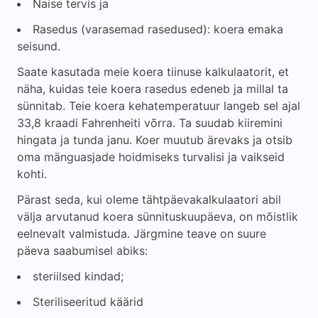
Naise tervis ja
Rasedus (varasemad rasedused): koera emaka
seisund.
Saate kasutada meie koera tiinuse kalkulaatorit, et
näha, kuidas teie koera rasedus edeneb ja millal ta
sünnitab. Teie koera kehatemperatuur langeb sel ajal
33,8 kraadi Fahrenheiti võrra. Ta suudab kiiremini
hingata ja tunda janu. Koer muutub ärevaks ja otsib
oma mänguasjade hoidmiseks turvalisi ja vaikseid
kohti.
Pärast seda, kui oleme tähtpäevakalkulaatori abil
välja arvutanud koera sünnituskuupäeva, on mõistlik
eelnevalt valmistuda. Järgmine teave on suure
päeva saabumisel abiks:
steriilsed kindad;
Steriliseeritud käärid