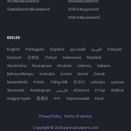
Arvutikalkulaatorid
Moekalkulaatorid
Statistilised Kalkulaatorid
Kõik Kategooriad
Kõik Kalkulaatorid
KEELED
English
Português
Español
русский
العربية
Français
Deutsch
日本語
Türkçe
Indonesia
Română
Slovenčina
български
Hrvatski
Lietuvių
Italiano
Bahasa Melayu
Svenska
Suomi
Norsk
Dansk
Nederlands
Polski
Tiếng Việt
한국어
Latviešu
српски
Slovenski
Azərbaycan
فارسی
ελληνικά
čeština
magyar nyelv
普通话
বাংলা
Yкраїнський
Eesti
Privacy Policy
Terms of service
Copyright © 2026 purecalculators.com