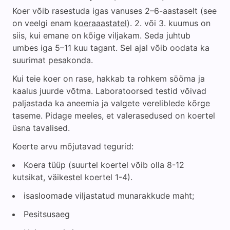
Koer võib rasestuda igas vanuses 2–6-aastaselt (see
on veelgi enam
koeraaastatel
). 2. või 3. kuumus on
siis, kui emane on kõige viljakam. Seda juhtub
umbes iga 5–11 kuu tagant. Sel ajal võib oodata ka
suurimat pesakonda.
Kui teie koer on rase, hakkab ta rohkem sööma ja
kaalus juurde võtma. Laboratoorsed testid võivad
paljastada ka aneemia ja valgete vereliblede kõrge
taseme. Pidage meeles, et valerasedused on koertel
üsna tavalised.
Koerte arvu mõjutavad tegurid:
Koera tüüp (suurtel koertel võib olla 8-12
kutsikat, väikestel koertel 1-4).
isasloomade viljastatud munarakkude maht;
Pesitsusaeg