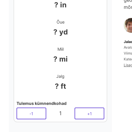
geo
? in
mõn
Õue
? yd
Jala
Aval
Miil
Viim
? mi
Kate
Lisa
Jalg
? ft
Tulemus kümnendkohad
1
-
1
+
1