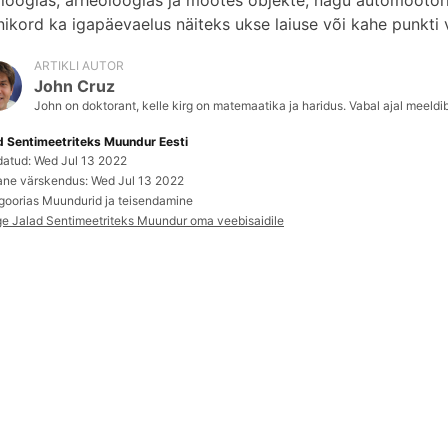
loogias, arheoloogias ja mõõtes objekte, nagu automootorid
ikord ka igapäevaelus näiteks ukse laiuse või kahe punkti
ARTIKLI AUTOR
John Cruz
John on doktorant, kelle kirg on matemaatika ja haridus. Vabal ajal meeldib
d Sentimeetriteks Muundur Eesti
datud: Wed Jul 13 2022
ane värskendus: Wed Jul 13 2022
goorias Muundurid ja teisendamine
ge Jalad Sentimeetriteks Muundur oma veebisaidile