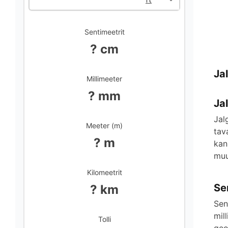
Sentimeetrit
? cm
Ja
Millimeeter
? mm
Ja
Jal
Meeter (m)
tav
? m
kan
muu
Kilomeetrit
Se
? km
Sen
mil
Tolli