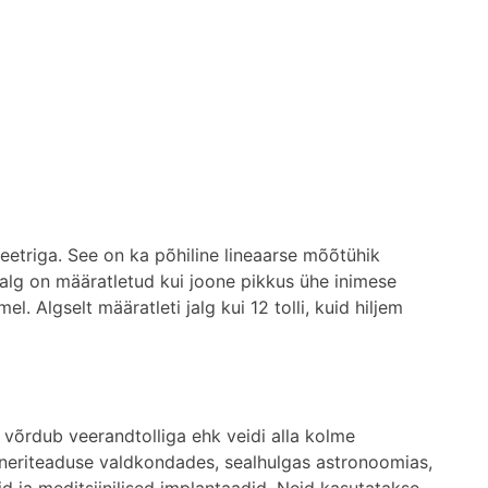
triga. See on ka põhiline lineaarse mõõtühik
alg on määratletud kui joone pikkus ühe inimese
l. Algselt määratleti jalg kui 12 tolli, kuid hiljem
 võrdub veerandtolliga ehk veidi alla kolme
seneriteaduse valdkondades, sealhulgas astronoomias,