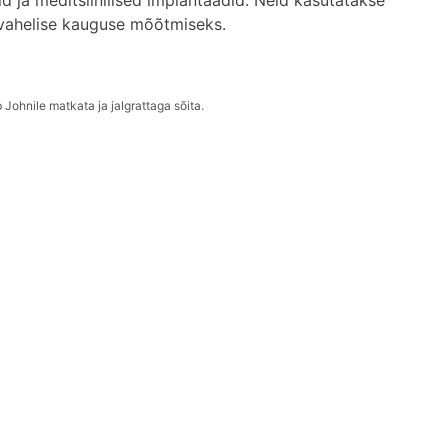
 ja meditsiinilised implantaadid. Neid kasutatakse
 vahelise kauguse mõõtmiseks.
 Johnile matkata ja jalgrattaga sõita.