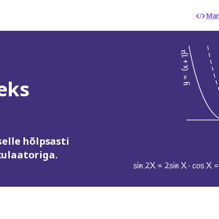
Man
teks
elle hõlpsasti
ulaatoriga.