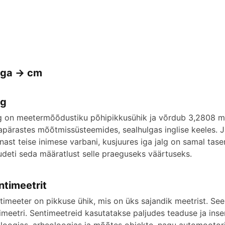
lga -> cm
lg
g on meetermõõdustiku põhipikkusühik ja võrdub 3,2808 mee
apärastes mõõtmissüsteemides, sealhulgas inglise keeles. J
nast teise inimese varbani, kusjuures iga jalg on samal taseme
deti seda määratlust selle praeguseks väärtuseks.
ntimeetrit
timeeter on pikkuse ühik, mis on üks sajandik meetrist. See
limeetri. Sentimeetreid kasutatakse paljudes teaduse ja in