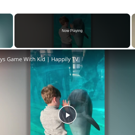
×
Now Playing
 Video
ays Game With Kid | Happily TV
P