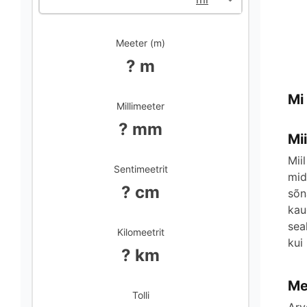
Meeter (m)
? m
Mi
Millimeeter
? mm
Mii
Mii
Sentimeetrit
mid
? cm
sõn
kau
sea
Kilomeetrit
kui
? km
Me
Tolli