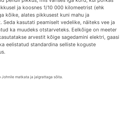
 pendli pikkus, mis värises iga kord, kui põrkas
ikkusel ja koosnes 1/10 000 kilomeetrist (ehk
a kõike, alates pikkusest kuni mahu ja
. Seda kasutati peamiselt vedelike, näiteks vee ja
ndatud ka muudeks otstarveteks. Eelkõige on meeter
kasutatakse arvestit kõige sagedamini elektri, gaasi
 eelistatud standardina selliste koguste
us.
 Johnile matkata ja jalgrattaga sõita.