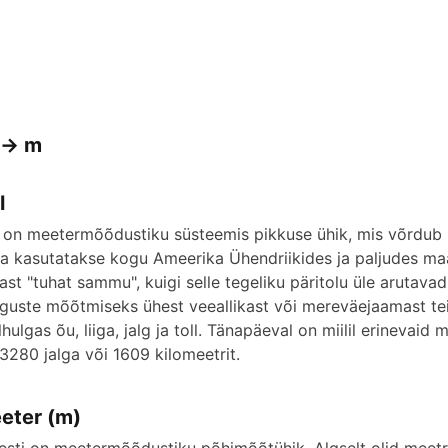
 -> m
l
l on meetermõõdustiku süsteemis pikkuse ühik, mis võrdub 1
a kasutatakse kogu Ameerika Ühendriikides ja paljudes maai
ast "tuhat sammu", kuigi selle tegeliku päritolu üle arutava
guste mõõtmiseks ühest veeallikast või mereväejaamast teise.
lhulgas õu, liiga, jalg ja toll. Tänapäeval on miilil erineva
 3280 jalga või 1609 kilomeetrit.
eter (m)