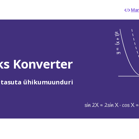
Man
ks Konverter
e tasuta ühikumuunduri