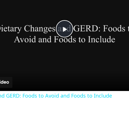
P
l
a
y
nd GERD: Foods to Avoid and Foods to Include
V
i