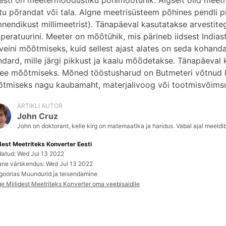
esti on meetermõõdustiku põhimõõtühik. Algselt olid meetrid
tu põrandat või tala. Algne meetrisüsteem põhines pendli p
nendikust millimeetrist). Tänapäeval kasutatakse arvestiteg
peratuurini. Meeter on mõõtühik, mis pärineb iidsest Indiast
siveini mõõtmiseks, kuid sellest ajast alates on seda koha
ndard, mille järgi pikkust ja kaalu mõõdetakse. Tänapäeval 
vee mõõtmiseks. Mõned tööstusharud on Butmeteri võtnud ka
tmiseks nagu kaubamaht, materjalivoog või tootmisvõims
ARTIKLI AUTOR
John Cruz
John on doktorant, kelle kirg on matemaatika ja haridus. Vabal ajal meeldib
idest Meetriteks Konverter Eesti
datud: Wed Jul 13 2022
ane värskendus: Wed Jul 13 2022
goorias Muundurid ja teisendamine
ge Miilidest Meetriteks Konverter oma veebisaidile