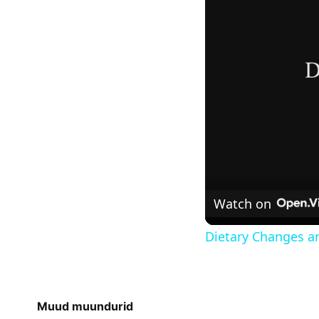
Watch on
Dietary Changes a
Muud muundurid