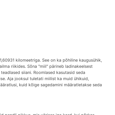
,60931 kilomeetriga. See on ka põhiline kaugusühik,
lma riikides. Sõna "miil" pärineb ladinakeelsest
d teadlased siiani. Roomlased kasutasid seda
 Aja jooksul tuletati miilist ka muid ühikuid,
id määratlusi, kuid kõige sagedamini määratletakse seda