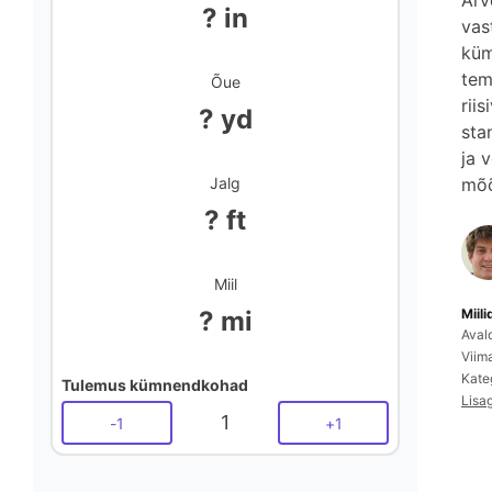
Arv
? in
vas
küm
tem
Õue
rii
? yd
sta
ja 
Jalg
mõõ
? ft
Miil
? mi
Miil
Aval
Viim
Kate
Tulemus kümnendkohad
Lisa
1
-
1
+
1