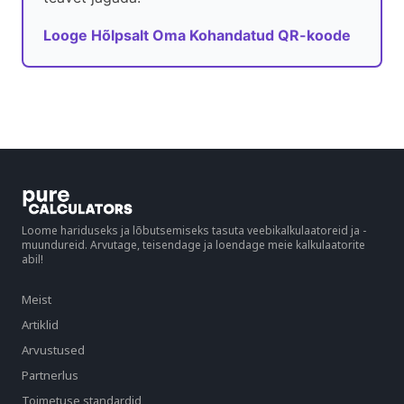
Looge Hõlpsalt Oma Kohandatud QR-koode
Loome hariduseks ja lõbutsemiseks tasuta veebikalkulaatoreid ja -
muundureid. Arvutage, teisendage ja loendage meie kalkulaatorite
abil!
Meist
Artiklid
Arvustused
Partnerlus
Toimetuse standardid