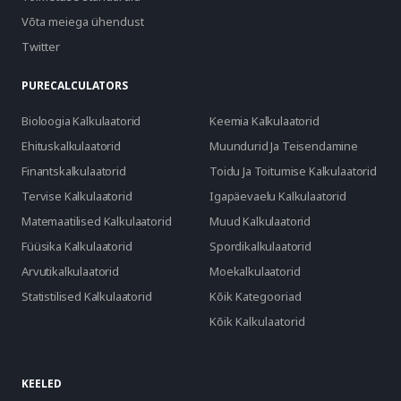
Võta meiega ühendust
Twitter
PURECALCULATORS
Bioloogia Kalkulaatorid
Keemia Kalkulaatorid
Ehituskalkulaatorid
Muundurid Ja Teisendamine
Finantskalkulaatorid
Toidu Ja Toitumise Kalkulaatorid
Tervise Kalkulaatorid
Igapäevaelu Kalkulaatorid
Matemaatilised Kalkulaatorid
Muud Kalkulaatorid
Füüsika Kalkulaatorid
Spordikalkulaatorid
Arvutikalkulaatorid
Moekalkulaatorid
Statistilised Kalkulaatorid
Kõik Kategooriad
Kõik Kalkulaatorid
KEELED