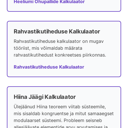
Heeliumi Õhupallide Kalkulaator
Rahvastikutiheduse Kalkulaator
Rahvastikutiheduse kalkulaator on mugav
tööriist, mis võimaldab määrata
rahvastikutihedust konkreetses piirkonnas.
Rahvastikutiheduse Kalkulaator
Hiina Jäägi Kalkulaator
Ülejäänud Hiina teoreem viitab süsteemile,
mis sisaldab kongruentse ja mitut samaaegset
modulaarset süsteemi. Probleem seisneb
allesjäävate elementide arvu arvutamises ja