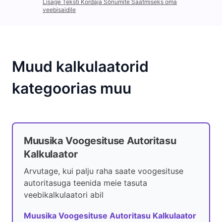
Lisage Teksti Kordaja Sõnumite Saatmiseks oma
veebisaidile
Muud kalkulaatorid
kategoorias muu
Muusika Voogesituse Autoritasu
Kalkulaator
Arvutage, kui palju raha saate voogesituse
autoritasuga teenida meie tasuta
veebikalkulaatori abil
Muusika Voogesituse Autoritasu Kalkulaator