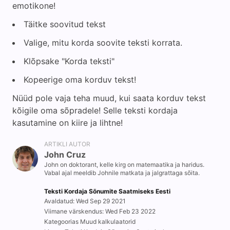
emotikone!
Täitke soovitud tekst
Valige, mitu korda soovite teksti korrata.
Klõpsake "Korda teksti"
Kopeerige oma korduv tekst!
Nüüd pole vaja teha muud, kui saata korduv tekst
kõigile oma sõpradele! Selle teksti kordaja
kasutamine on kiire ja lihtne!
ARTIKLI AUTOR
John Cruz
John on doktorant, kelle kirg on matemaatika ja haridus.
Vabal ajal meeldib Johnile matkata ja jalgrattaga sõita.
Teksti Kordaja Sõnumite Saatmiseks Eesti
Avaldatud: Wed Sep 29 2021
Viimane värskendus: Wed Feb 23 2022
Kategoorias Muud kalkulaatorid