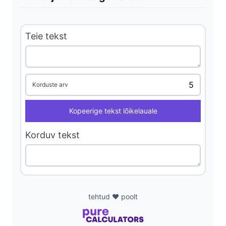
i
Teie tekst
d
e
Korduste arv
Kopeerige tekst lõikelauale
o
Korduv tekst
tehtud ❤️ poolt