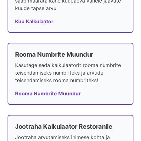
saab määrata kahe kuupäeva vahele jäävate
kuude täpse arvu.
Kuu Kalkulaator
Rooma Numbrite Muundur
Kasutage seda kalkulaatorit rooma numbrite
teisendamiseks numbriteks ja arvude
teisendamiseks rooma numbriteks!
Rooma Numbrite Muundur
Jootraha Kalkulaator Restoranile
Jootraha arvutamiseks inimese kohta ja