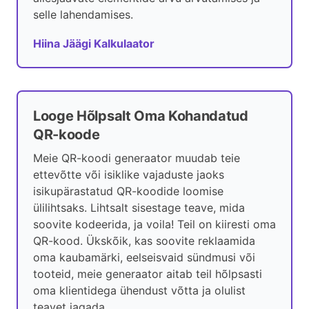
selle lahendamises.
Hiina Jäägi Kalkulaator
Looge Hõlpsalt Oma Kohandatud
QR-koode
Meie QR-koodi generaator muudab teie
ettevõtte või isiklike vajaduste jaoks
isikupärastatud QR-koodide loomise
ülilihtsaks. Lihtsalt sisestage teave, mida
soovite kodeerida, ja voila! Teil on kiiresti oma
QR-kood. Ükskõik, kas soovite reklaamida
oma kaubamärki, eelseisvaid sündmusi või
tooteid, meie generaator aitab teil hõlpsasti
oma klientidega ühendust võtta ja olulist
teavet jagada.