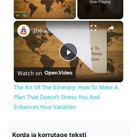
Now Playing
×
Play
Unmute
Fullscreen
The Art Of The Itinerary: How To Make A Plan That Doesn’t Stress You And Enhances Your Vacation
P
Watch on
l
The Art Of The Itinerary: How To Make A
a
Plan That Doesn’t Stress You And
Enhances Your Vacation
y
V
Korda ja korrutage teksti