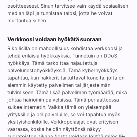
osoitteeseesi. Sinun tarvitsee vain käydä sosiaalisen
median läpi ja tunnistaa talosi, jotta he voivat
murtautua siihen.
Verkkoosi voidaan hyökätä suoraan
Rikollisilla on mahdollisuus kohdistaa verkkoosi ja
tehdä erilaisia hyökkäyksiä. Tunnetuin on DDoS-
hyökkäys. Tämä tarkoittaa hajautettuja
palvelunestohyökkäyksiä. Tämä kyberhyökkäys
tapahtuu, kun hakkerit tartuttavat koneita, joita on
aiemmin käytetty palvelimen tai järjestelmän
tulvimiseen. Tämä lisää palvelimen työmäärää, mikä
johtaa häiriöihin palveluissa. Tämä periaatteessa
sulkee Internetin. Vaikka tämä on yleisempää
yrityksille ja pelipalveluille, se voi tapahtua myös
yksityishenkilöille. Verkkopelaajat ovat erityisen
vaarassa, koska heidän näyttönsä näkyy
suoratoiston aikana (josta voidaan löytää myös IP-