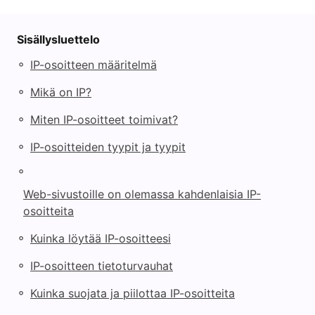
Sisällysluettelo
◦
IP-osoitteen määritelmä
◦
Mikä on IP?
◦
Miten IP-osoitteet toimivat?
◦
IP-osoitteiden tyypit ja tyypit
◦
Web-sivustoille on olemassa kahdenlaisia IP-
osoitteita
◦
Kuinka löytää IP-osoitteesi
◦
IP-osoitteen tietoturvauhat
◦
Kuinka suojata ja piilottaa IP-osoitteita