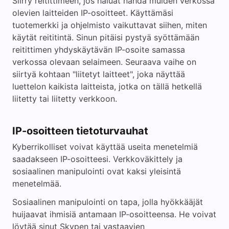
Siirry reitittimeen, jos haluat nähdä muiden verkossa
olevien laitteiden IP-osoitteet. Käyttämäsi
tuotemerkki ja ohjelmisto vaikuttavat siihen, miten
käytät reititintä. Sinun pitäisi pystyä syöttämään
reitittimen yhdyskäytävän IP-osoite samassa
verkossa olevaan selaimeen. Seuraava vaihe on
siirtyä kohtaan "liitetyt laitteet", joka näyttää
luettelon kaikista laitteista, jotka on tällä hetkellä
liitetty tai liitetty verkkoon.
IP-osoitteen tietoturvauhat
Kyberrikolliset voivat käyttää useita menetelmiä
saadakseen IP-osoitteesi. Verkkoväkittely ja
sosiaalinen manipulointi ovat kaksi yleisintä
menetelmää.
Sosiaalinen manipulointi on tapa, jolla hyökkääjät
huijaavat ihmisiä antamaan IP-osoitteensa. He voivat
löytää sinut Skypen tai vastaavien