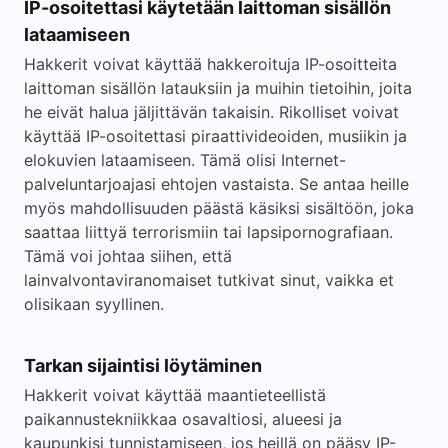
IP-osoitettasi käytetään laittoman sisällön
lataamiseen
Hakkerit voivat käyttää hakkeroituja IP-osoitteita
laittoman sisällön latauksiin ja muihin tietoihin, joita
he eivät halua jäljittävän takaisin. Rikolliset voivat
käyttää IP-osoitettasi piraattivideoiden, musiikin ja
elokuvien lataamiseen. Tämä olisi Internet-
palveluntarjoajasi ehtojen vastaista. Se antaa heille
myös mahdollisuuden päästä käsiksi sisältöön, joka
saattaa liittyä terrorismiin tai lapsipornografiaan.
Tämä voi johtaa siihen, että
lainvalvontaviranomaiset tutkivat sinut, vaikka et
olisikaan syyllinen.
Tarkan sijaintisi löytäminen
Hakkerit voivat käyttää maantieteellistä
paikannustekniikkaa osavaltiosi, alueesi ja
kaupunkisi tunnistamiseen, jos heillä on pääsy IP-