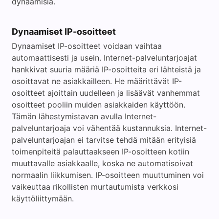
dynaamisia.
Dynaamiset IP-osoitteet
Dynaamiset IP-osoitteet voidaan vaihtaa
automaattisesti ja usein. Internet-palveluntarjoajat
hankkivat suuria määriä IP-osoitteita eri lähteistä ja
osoittavat ne asiakkailleen. He määrittävät IP-
osoitteet ajoittain uudelleen ja lisäävät vanhemmat
osoitteet pooliin muiden asiakkaiden käyttöön.
Tämän lähestymistavan avulla Internet-
palveluntarjoaja voi vähentää kustannuksia. Internet-
palveluntarjoajan ei tarvitse tehdä mitään erityisiä
toimenpiteitä palauttaakseen IP-osoitteen kotiin
muuttavalle asiakkaalle, koska ne automatisoivat
normaalin liikkumisen. IP-osoitteen muuttuminen voi
vaikeuttaa rikollisten murtautumista verkkosi
käyttöliittymään.