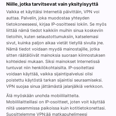
Niille, jotka tarvitsevat vain yksityisyyttä
Vaikka et käyttäisi Internetiä päivittäin, VPN voi
auttaa. Palvelin, joka muodostaa yhteyden
tietokoneeseesi, kirjaa IP-osoitteesi lokiin. Se myös
liittää nämä tiedot kaikkiin muihin sinua koskeviin
tietoihin, kuten selaustottumuksiin, katselemasi
sivut, kuinka paljon aikaa vietät tietyllä sivulla jne.
Nämä tiedot voidaan myydä mainostajille, jotka
sitten räätälöivät mainoksia suoraan kiinnostuksen
kohteidesi mukaan. Siksi mainokset Internetissä
tuntuvat niin henkilökohtaisilta. IP-osoitettasi
voidaan käyttää, vaikka sijaintipalvelusi olisi
poistettu käytöstä tarkan sijaintisi seuraamiseksi.
VPN suojaa sinua jättämästä jalanjälkiä verkkoon.
Älä myöskään unohda mobiililaitteita.
Mobiililaitteillasi on IP-osoitteet, joten voit käyttää
niitä useammissa paikoissa kuin kotitietokonettasi.
Suosittelemme VPN:ää matkapuhelimeesi