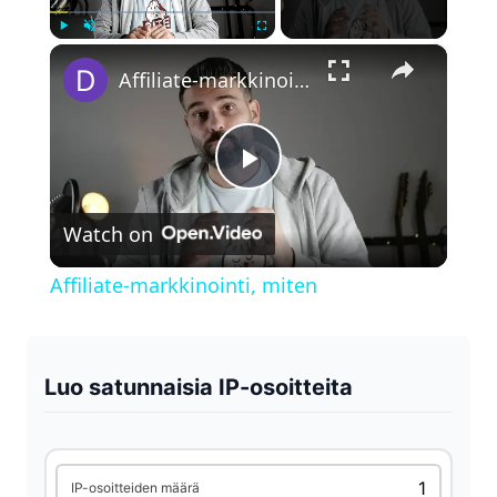
×
Play
Unmute
Fullscreen
Affiliate-markkinointi, miten
P
Watch on
l
Affiliate-markkinointi, miten
a
y
Luo satunnaisia IP-osoitteita
V
IP-osoitteiden määrä