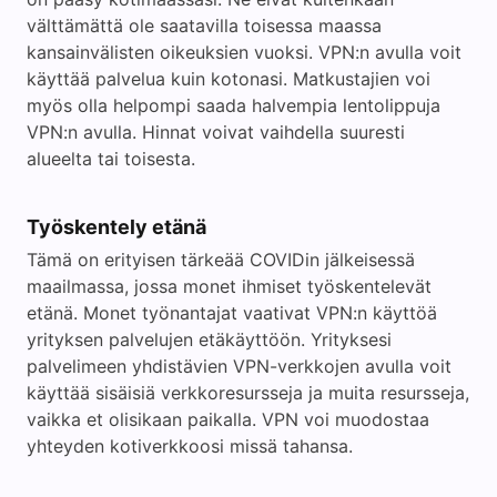
välttämättä ole saatavilla toisessa maassa
kansainvälisten oikeuksien vuoksi. VPN:n avulla voit
käyttää palvelua kuin kotonasi. Matkustajien voi
myös olla helpompi saada halvempia lentolippuja
VPN:n avulla. Hinnat voivat vaihdella suuresti
alueelta tai toisesta.
Työskentely etänä
Tämä on erityisen tärkeää COVIDin jälkeisessä
maailmassa, jossa monet ihmiset työskentelevät
etänä. Monet työnantajat vaativat VPN:n käyttöä
yrityksen palvelujen etäkäyttöön. Yrityksesi
palvelimeen yhdistävien VPN-verkkojen avulla voit
käyttää sisäisiä verkkoresursseja ja muita resursseja,
vaikka et olisikaan paikalla. VPN voi muodostaa
yhteyden kotiverkkoosi missä tahansa.