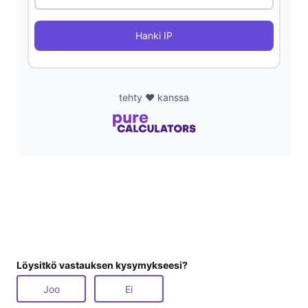
i
Hanki IP
d
e
tehty ❤️ kanssa
o
Löysitkö vastauksen kysymykseesi?
Joo
Ei