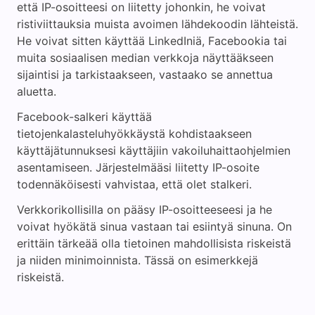
että IP-osoitteesi on liitetty johonkin, he voivat
ristiviittauksia muista avoimen lähdekoodin lähteistä.
He voivat sitten käyttää LinkedIniä, Facebookia tai
muita sosiaalisen median verkkoja näyttääkseen
sijaintisi ja tarkistaakseen, vastaako se annettua
aluetta.
Facebook-salkeri käyttää
tietojenkalasteluhyökkäystä kohdistaakseen
käyttäjätunnuksesi käyttäjiin vakoiluhaittaohjelmien
asentamiseen. Järjestelmääsi liitetty IP-osoite
todennäköisesti vahvistaa, että olet stalkeri.
Verkkorikollisilla on pääsy IP-osoitteeseesi ja he
voivat hyökätä sinua vastaan tai esiintyä sinuna. On
erittäin tärkeää olla tietoinen mahdollisista riskeistä
ja niiden minimoinnista. Tässä on esimerkkejä
riskeistä.