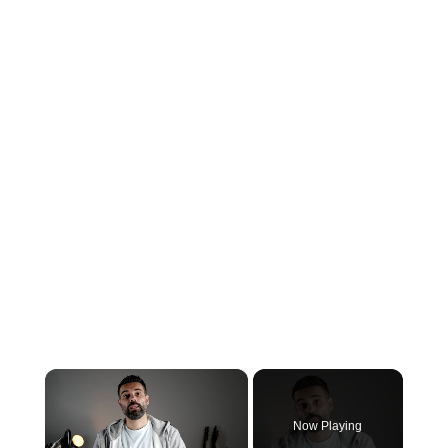
×
Now Playing