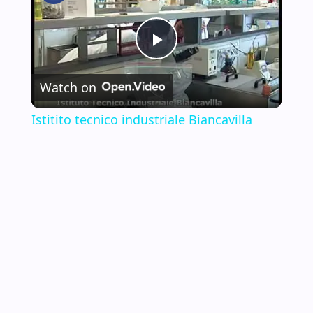
P
Watch on
l
Istitito tecnico industriale Biancavilla
a
y
V
i
d