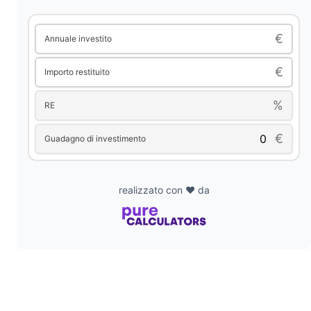
d
€
Annuale investito
€
Importo restituito
e
%
RE
o
€
Guadagno di investimento
realizzato con ❤️ da