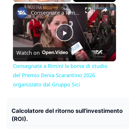
×
Play
Unmute
Fullscreen
Consegnate a Rimini le borse di studio del Premio Ilenia Scarantino 2026 organizzato dal Gruppo Sici
P
Watch on
l
Consegnate a Rimini le borse di studio
a
del Premio Ilenia Scarantino 2026
organizzato dal Gruppo Sici
y
V
Calcolatore del ritorno sull'investimento
(ROI).
i