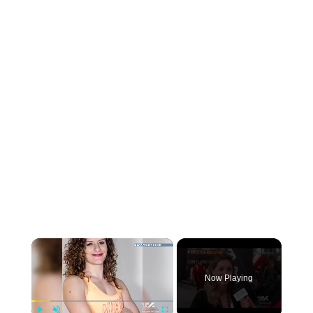
×
Now Playing