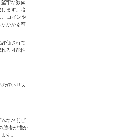
、堅牢な数値
成します。暗
し、コインや
スがかかる可
に評価されて
ばれる可能性
況の短いリス
ダムな名前ピ
の勝者が描か
ります。