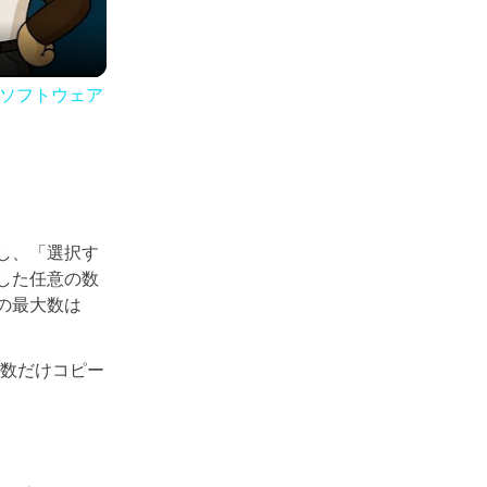
| ソフトウェア
し、「選択す
した任意の数
の最大数は
回数だけコピー