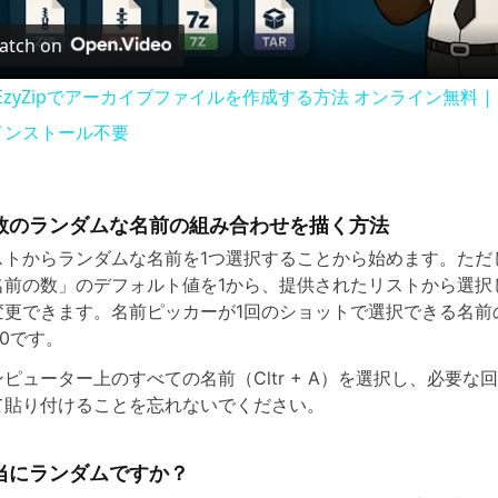
atch on
a
 EzyZipでアーカイブファイルを作成する方法 オンライン無料 
y
インストール不要
V
数のランダムな名前の組み合わせを描く方法
ストからランダムな名前を1つ選択することから始めます。ただ
i
名前の数」のデフォルト値を1から、提供されたリストから選択
変更できます。名前ピッカーが1回のショットで選択できる名前
d
00です。
ンピューター上のすべての名前（Cltr + A）を選択し、必要な
e
て貼り付けることを忘れないでください。
o
当にランダムですか？