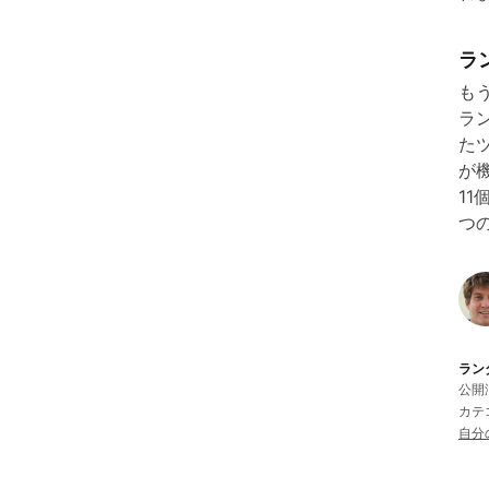
ラ
も
ラ
た
が
1
つ
ラン
公開済
カテ
自分