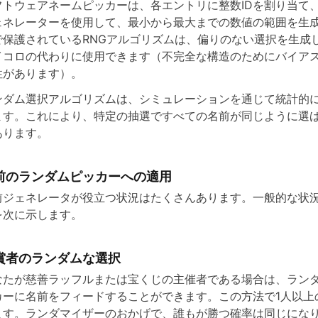
フトウェアネームピッカーは、各エントリに整数IDを割り当て
ェネレーターを使用して、最小から最大までの数値の範囲を生
で保護されているRNGアルゴリズムは、偏りのない選択を生成
イコロの代わりに使用できます（不完全な構造のためにバイア
性があります）。
ンダム選択アルゴリズムは、シミュレーションを通じて統計的
ます。これにより、特定の抽選ですべての名前が同じように選
あります。
前のランダムピッカーへの適用
前ジェネレータが役立つ状況はたくさんあります。一般的な状
を次に示します。
賞者のランダムな選択
なたが慈善ラッフルまたは宝くじの主催者である場合は、ラン
カーに名前をフィードすることができます。この方法で1人以上
ます。ランダマイザーのおかげで、誰もが勝つ確率は同じにな