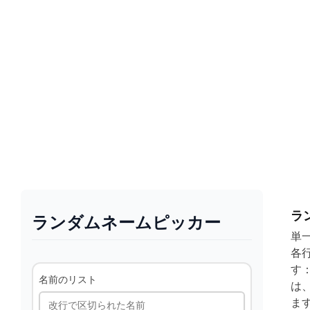
ラ
ランダムネームピッカー
単
各
す
名前のリスト
は
ま