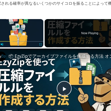
択される確率が異なるいくつかのサイコロを振ることによって
×
Now Playing
Unmute
Fullscreen
P
l