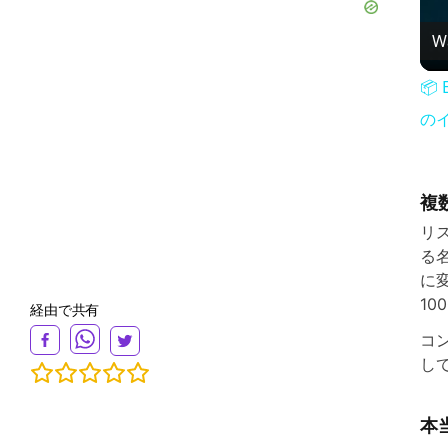
W
📦
の
複
リ
る
に
10
経由で共有
コ
し
本