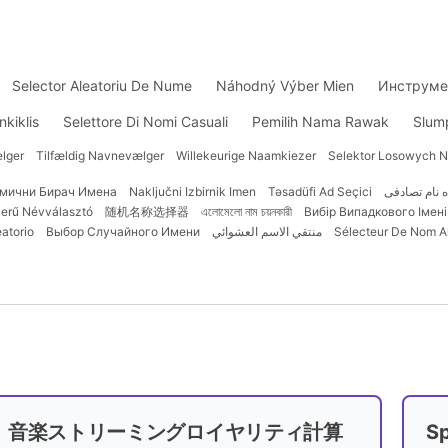
Selector Aleatoriu De Nume
Náhodný Výber Mien
Инструме
nkiklis
Selettore Di Nomi Casuali
Pemilih Nama Rawak
Slum
elger
Tilfældig Navnevælger
Willekeurige Naamkiezer
Selektor Losowych 
мични Бирач Имена
Naključni Izbirnik Imen
Təsadüfi Ad Seçici
ه نام تصادفی
zerű Névválasztó
随机名称选择器
এলোমেলো নাম চয়নকারী
Вибір Випадкового Імені
atorio
Выбор Случайного Имени
منتقي الاسم العشوائي
Sélecteur De Nom Al
音楽ストリーミングロイヤリティ計算
S