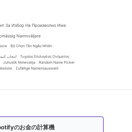
нт За Избор На Произволно Име
pmässig Namnväljare
Nazw
Bộ Chọn Tên Ngẫu Nhiên
انتخاب کنند
Τυχαίος Επιλογέας Ονόματος
Juhuslik Nimevalija
Random Name Picker
éatoire
Zufällige Namensauswahl
potifyのお金の計算機