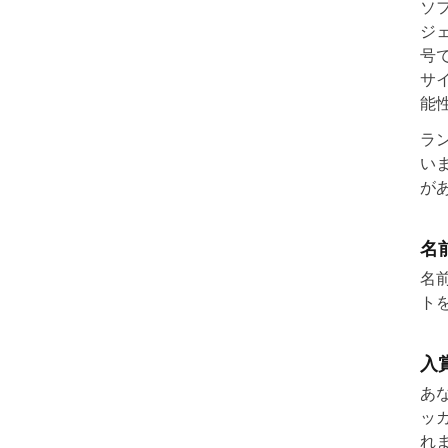
ソ
ジ
号
サ
能
ラ
い
が
名
名
ト
入
あ
ッ
れ