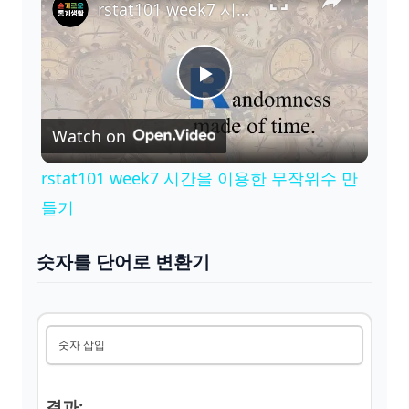
rstat101 week7 시간을 이용한 무작위수 만들기
P
Watch on
l
rstat101 week7 시간을 이용한 무작위수 만
a
들기
y
숫자를 단어로 변환기
V
숫자 삽입
i
결과
: