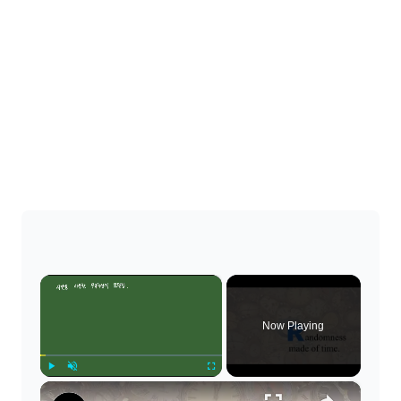
×
Now Playing
×
Play
Unmute
Fullscreen