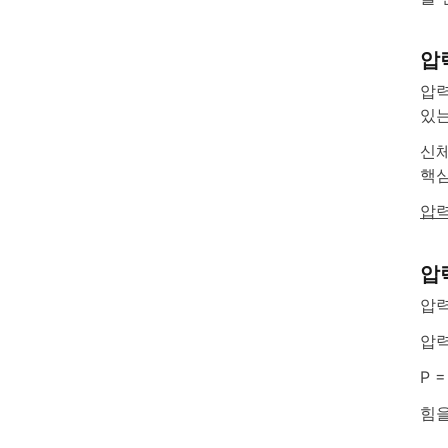
압
압력
있는
신체
핵심
압
압
압력
압력
P =
힘을