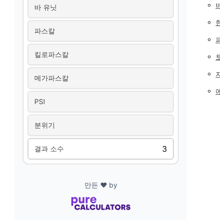
◦
바 유닛
◦
파스칼
◦
킬로파스칼
◦
◦
메가파스칼
◦
PSI
분위기
결과 소수
만든 ❤️ by