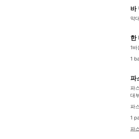
바
막대
한
1바
1 b
파
파스
대부
파스
1 p
파스