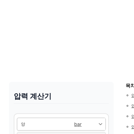
목
압력 계산기
◦
◦
◦
양
◦