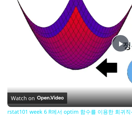
P
l
a
Watch on
y
rstat101 week 6 R에서 optim 함수를 이용한 회
V