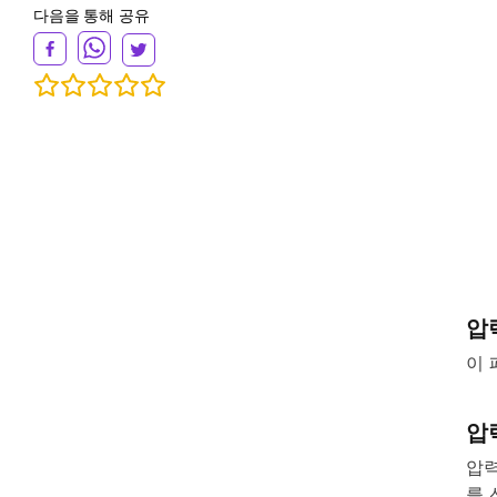
다음을 통해 공유
압
이 
압
압력
를 