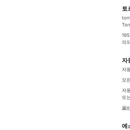
토
to
To
19
의
자
자동
모든
자동
또는
올바
에