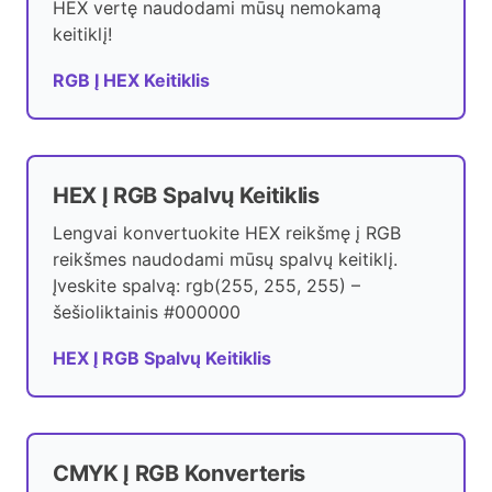
HEX vertę naudodami mūsų nemokamą
keitiklį!
RGB Į HEX Keitiklis
HEX Į RGB Spalvų Keitiklis
Lengvai konvertuokite HEX reikšmę į RGB
reikšmes naudodami mūsų spalvų keitiklį.
Įveskite spalvą: rgb(255, 255, 255) –
šešioliktainis #000000
HEX Į RGB Spalvų Keitiklis
CMYK Į RGB Konverteris