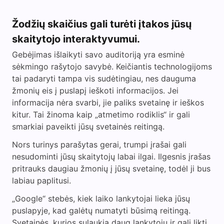
Žodžių skaičius gali turėti įtakos jūsų
skaitytojo interaktyvumui.
Gebėjimas išlaikyti savo auditoriją yra esminė
sėkmingo rašytojo savybė. Keičiantis technologijoms
tai padaryti tampa vis sudėtingiau, nes dauguma
žmonių eis į puslapį ieškoti informacijos. Jei
informacija nėra svarbi, jie paliks svetainę ir ieškos
kitur. Tai žinoma kaip „atmetimo rodiklis“ ir gali
smarkiai paveikti jūsų svetainės reitingą.
Nors turinys parašytas gerai, trumpi įrašai gali
nesudominti jūsų skaitytojų labai ilgai. Ilgesnis įrašas
pritrauks daugiau žmonių į jūsų svetainę, todėl ji bus
labiau paplitusi.
„Google“ stebės, kiek laiko lankytojai lieka jūsų
puslapyje, kad galėtų numatyti būsimą reitingą.
Svetainės, kurios sulaukia daug lankytojų ir gali likti