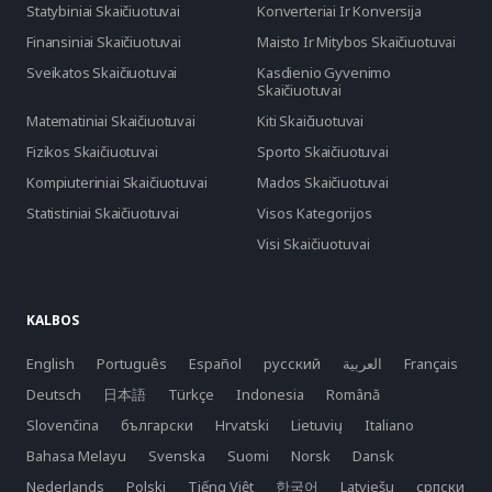
Statybiniai Skaičiuotuvai
Konverteriai Ir Konversija
Finansiniai Skaičiuotuvai
Maisto Ir Mitybos Skaičiuotuvai
Sveikatos Skaičiuotuvai
Kasdienio Gyvenimo
Skaičiuotuvai
Matematiniai Skaičiuotuvai
Kiti Skaičiuotuvai
Fizikos Skaičiuotuvai
Sporto Skaičiuotuvai
Kompiuteriniai Skaičiuotuvai
Mados Skaičiuotuvai
Statistiniai Skaičiuotuvai
Visos Kategorijos
Visi Skaičiuotuvai
KALBOS
English
Português
Español
русский
العربية
Français
Deutsch
日本語
Türkçe
Indonesia
Română
Slovenčina
български
Hrvatski
Lietuvių
Italiano
Bahasa Melayu
Svenska
Suomi
Norsk
Dansk
Nederlands
Polski
Tiếng Việt
한국어
Latviešu
српски