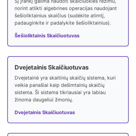
Šį įrankį galima naudoti skaičiuoklės režimu,
norint atlikti algebrines operacijas naudojant
šešioliktainius skaičius (sudėkite atimtį,
padauginkite ir padalykite šešioliktainius).
Šešioliktainis Skaičiuotuvas
Dvejetainis Skaičiuotuvas
Dvejetainė yra skaitinių skaičių sistema, kuri
veikia panašiai kaip dešimtainių skaičių
sistema. Ši sistema tikriausiai yra labiau
žinoma daugeliui žmonių.
Dvejetainis Skaičiuotuvas