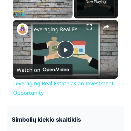
Now Playing
×
Play
Unmute
Fullscreen
Leveraging Real Estate as an Investment Opportunity
P
Watch on
l
Leveraging Real Estate as an Investment
a
Opportunity
y
Simbolių kiekio skaitiklis
V