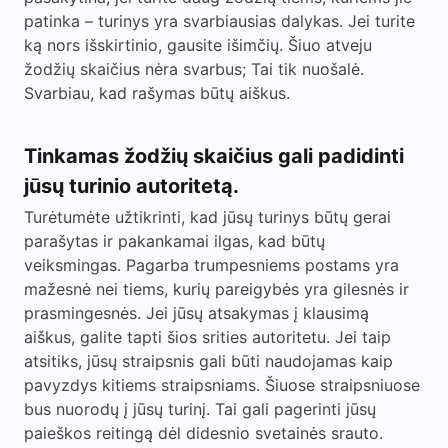
patinka – turinys yra svarbiausias dalykas. Jei turite
ką nors išskirtinio, gausite išimčių. Šiuo atveju
žodžių skaičius nėra svarbus; Tai tik nuošalė.
Svarbiau, kad rašymas būtų aiškus.
Tinkamas žodžių skaičius gali padidinti
jūsų turinio autoritetą.
Turėtumėte užtikrinti, kad jūsų turinys būtų gerai
parašytas ir pakankamai ilgas, kad būtų
veiksmingas. Pagarba trumpesniems postams yra
mažesnė nei tiems, kurių pareigybės yra gilesnės ir
prasmingesnės. Jei jūsų atsakymas į klausimą
aiškus, galite tapti šios srities autoritetu. Jei taip
atsitiks, jūsų straipsnis gali būti naudojamas kaip
pavyzdys kitiems straipsniams. Šiuose straipsniuose
bus nuorodų į jūsų turinį. Tai gali pagerinti jūsų
paieškos reitingą dėl didesnio svetainės srauto.