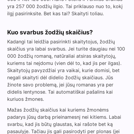
yra 257 000 žodžių ilgio. Tai priklauso nuo to, kokį
ilgį pasirinksite. Bet kas tai? Skaityti toliau.
Kuo svarbus žodžių skaičius?
Kadangi tai leidžia pasirinkti skaitytojus, žodžių
skaičius yra labai svarbus. Jei turite daugiau nei 100
000 žodžių romaną, natūraliai atsiras skaitytojų,
kuriems tai neįdomu (vien dėl to, kad jis per ilgas).
Skaitytojų pavyzdžiai yra vaikai, kurie domisi, bet
negali skaityti dėl didelio žodžių skaičiaus. Jūs
žinote savo problemą, jei jūsų romanas yra per
didelis lentynose. Tai automatiškai pašalins kai
kuriuos žmones.
Mažas žodžių skaičius kai kuriems žmonėms
padarys jūsų darbą prieinamesnį nei kitiems. Labai
svarbu, kad jis būtų glaustas, kai rašote bet ką
pasaulyje. Tačiau jis gali pasirodyti per plonas (jei