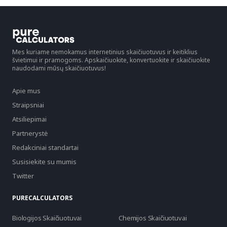
Mes kuriame nemokamus internetinius skaičiuotuvus ir keitiklius
švietimui ir pramogoms. Apskaičiuokite, konvertuokite ir skaičiuokite
naudodami mūsų skaičiuotuvus!
Apie mus
Straipsniai
Atsiliepimai
Partnerystė
Redakciniai standartai
Susisiekite su mumis
Twitter
PURECALCULATORS
Biologijos Skaičiuotuvai
Chemijos Skaičiuotuvai