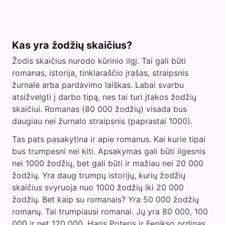
Kas yra žodžių skaičius?
Žodis skaičius nurodo kūrinio ilgį. Tai gali būti
romanas, istorija, tinklaraščio įrašas, straipsnis
žurnale arba pardavimo laiškas. Labai svarbu
atsižvelgti į darbo tipą, nes tai turi įtakos žodžių
skaičiui. Romanas (80 000 žodžių) visada bus
daugiau nei žurnalo straipsnis (paprastai 1000).
Tas pats pasakytina ir apie romanus. Kai kurie tipai
bus trumpesni nei kiti. Apsakymas gali būti ilgesnis
nei 1000 žodžių, bet gali būti ir mažiau nei 20 000
žodžių. Yra daug trumpų istorijų, kurių žodžių
skaičius svyruoja nuo 1000 žodžių iki 20 000
žodžių. Bet kaip su romanais? Yra 50 000 žodžių
romanų. Tai trumpiausi romanai. Jų yra 80 000, 100
000 ir net 120 000. Haris Poteris ir Fenikso ordinas