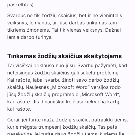
paskelbtas).
Svarbus ne tik žodžių skaičius, bet ir ne vienintelis
veiksnys, lemiantis, ar jūsų darbas tinkamas tam
tikriems žmonėms. Tai tik vienas veiksnys. Dažnai
lemia darbo turinys.
Tinkamas žodžių skaičius skaitytojams
Tai visiškai priklauso nuo jūsų. Svarbu pažymėti, kad
neteisingas žodžių skaičius gali sukelti problemų.
Kai rašote, labai svarbu žinoti savo darbo žodžių
skaičių. Naujesnės „Microsoft Word“ versijos rodo
jūsų žodžių skaičių programoje „Microsoft Word“,
kai rašote. Jis dinamiškai keičiasi kiekvieną kartą,
kai rašote.
Gerai, jei turite mažą žodžių skaičių, patrauklų tiems,
kurie mėgsta trumpesnį žodžių skaičių. Tas pats
pasakytina, jei turite daug žodžių tiems, kuriems jie