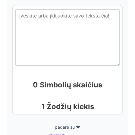
i
d
e
o
0 Simbolių skaičius
1 Žodžių kiekis
padarė su ❤️