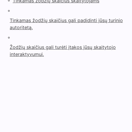
◦
Tinkamas žodžių skaičius skaitytojams
◦
Tinkamas žodžių skaičius gali padidinti jūsų turinio
autoritetą.
◦
Žodžių skaičius gali turėti įtakos jūsų skaitytojo
interaktyvumui.