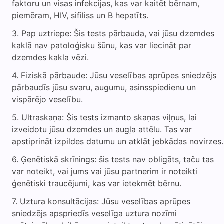
faktoru un visas infekcijas, kas var kaitēt bērnam,
piemēram, HIV, sifiliss un B hepatīts.
Pap uztriepe: Šis tests pārbauda, vai jūsu dzemdes
kaklā nav patoloģisku šūnu, kas var liecināt par
dzemdes kakla vēzi.
Fiziskā pārbaude: Jūsu veselības aprūpes sniedzējs
pārbaudīs jūsu svaru, augumu, asinsspiedienu un
vispārējo veselību.
Ultraskaņa: Šis tests izmanto skaņas viļņus, lai
izveidotu jūsu dzemdes un augļa attēlu. Tas var
apstiprināt izpildes datumu un atklāt jebkādas novirzes.
Ģenētiskā skrīnings: šis tests nav obligāts, taču tas
var noteikt, vai jums vai jūsu partnerim ir noteikti
ģenētiski traucējumi, kas var ietekmēt bērnu.
Uztura konsultācijas: Jūsu veselības aprūpes
sniedzējs apspriedīs veselīga uztura nozīmi