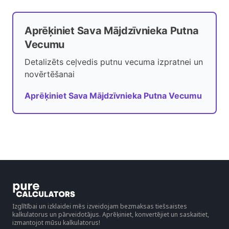
Aprēķiniet Sava Mājdzīvnieka Putna
Vecumu
Detalizēts ceļvedis putnu vecuma izpratnei un
novērtēšanai
Aprēķiniet Sava Mājdzīvnieka Putna Vecumu
Izglītībai un izklaidei mēs izveidojam bezmaksas tiešsaistes
kalkulatorus un pārveidotājus. Aprēķiniet, konvertējiet un saskaitiet,
izmantojot mūsu kalkulatorus!