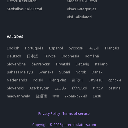
Datoru Kalkulatori
Modes Kalkulatori
Statistikas Kalkulatori
Visas Kategorijas
Visi Kalkulatori
VALODAS
English
Português
Español
русский
العربية
Français
Deutsch
日本語
Türkçe
Indonesia
Română
Slovenčina
български
Hrvatski
Lietuvių
Italiano
Bahasa Melayu
Svenska
Suomi
Norsk
Dansk
Nederlands
Polski
Tiếng Việt
한국어
Latviešu
српски
Slovenski
Azərbaycan
فارسی
ελληνικά
čeština
magyar nyelv
普通话
বাংলা
Yкраїнський
Eesti
Privacy Policy
Terms of service
Copyright © 2026 purecalculators.com