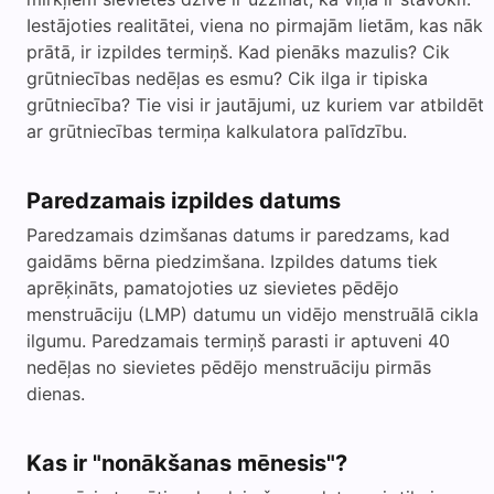
Iestājoties realitātei, viena no pirmajām lietām, kas nāk
prātā, ir izpildes termiņš. Kad pienāks mazulis? Cik
grūtniecības nedēļas es esmu? Cik ilga ir tipiska
grūtniecība? Tie visi ir jautājumi, uz kuriem var atbildēt
ar grūtniecības termiņa kalkulatora palīdzību.
Paredzamais izpildes datums
Paredzamais dzimšanas datums ir paredzams, kad
gaidāms bērna piedzimšana. Izpildes datums tiek
aprēķināts, pamatojoties uz sievietes pēdējo
menstruāciju (LMP) datumu un vidējo menstruālā cikla
ilgumu. Paredzamais termiņš parasti ir aptuveni 40
nedēļas no sievietes pēdējo menstruāciju pirmās
dienas.
Kas ir "nonākšanas mēnesis"?