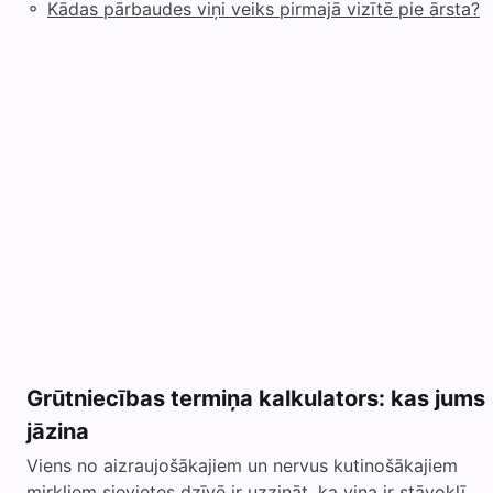
◦
Kādas pārbaudes viņi veiks pirmajā vizītē pie ārsta?
Grūtniecības termiņa kalkulators: kas jums
jāzina
Viens no aizraujošākajiem un nervus kutinošākajiem
mirkļiem sievietes dzīvē ir uzzināt, ka viņa ir stāvoklī.