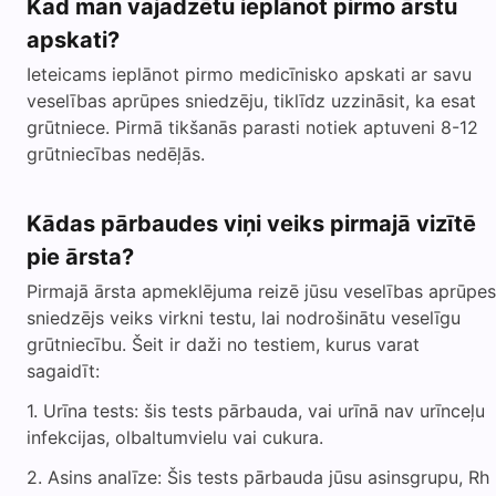
Kad man vajadzētu ieplānot pirmo ārstu
apskati?
Ieteicams ieplānot pirmo medicīnisko apskati ar savu
veselības aprūpes sniedzēju, tiklīdz uzzināsit, ka esat
grūtniece. Pirmā tikšanās parasti notiek aptuveni 8-12
grūtniecības nedēļās.
Kādas pārbaudes viņi veiks pirmajā vizītē
pie ārsta?
Pirmajā ārsta apmeklējuma reizē jūsu veselības aprūpes
sniedzējs veiks virkni testu, lai nodrošinātu veselīgu
grūtniecību. Šeit ir daži no testiem, kurus varat
sagaidīt:
Urīna tests: šis tests pārbauda, vai urīnā nav urīnceļu
infekcijas, olbaltumvielu vai cukura.
Asins analīze: Šis tests pārbauda jūsu asinsgrupu, Rh