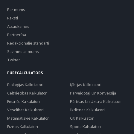
Par mums
Raksti
Atsauksmes
Partnerība
Redakcionālie standarti
Sazinies ar mums
Twitter
PURECALCULATORS
Bioloģijas Kalkulatori
Ķīmijas Kalkulatori
Celtniecības Kalkulatori
Pārveidotāji Un Konversija
Finanšu Kalkulatori
Pārtikas Un Uztura Kalkulatori
Veselības Kalkulatori
Ikdienas Kalkulatori
Matemātiskie Kalkulatori
Citi Kalkulatori
Fizikas Kalkulatori
Sporta Kalkulatori