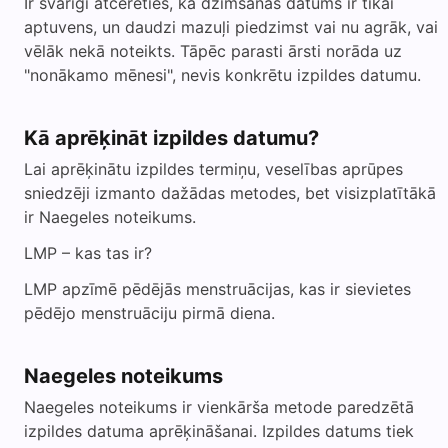
Ir svarīgi atcerēties, ka dzimšanas datums ir tikai
aptuvens, un daudzi mazuļi piedzimst vai nu agrāk, vai
vēlāk nekā noteikts. Tāpēc parasti ārsti norāda uz
"nonākamo mēnesi", nevis konkrētu izpildes datumu.
Kā aprēķināt izpildes datumu?
Lai aprēķinātu izpildes termiņu, veselības aprūpes
sniedzēji izmanto dažādas metodes, bet visizplatītākā
ir Naegeles noteikums.
LMP – kas tas ir?
LMP apzīmē pēdējās menstruācijas, kas ir sievietes
pēdējo menstruāciju pirmā diena.
Naegeles noteikums
Naegeles noteikums ir vienkārša metode paredzētā
izpildes datuma aprēķināšanai. Izpildes datums tiek