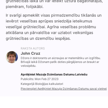
grūtniecības laikā un var ieteikt uztura bagātinātājus,
piemēram, folijskābi.
Ir svarīgi apmeklēt visas pirmsdzemdību tikšanās un
ievērot veselības aprūpes sniedzēja ieteikumus
veselīgai grūtniecībai. Agrīna veselības problēmu
atklāšana un pārvaldība var uzlabot veiksmīgas
grūtniecības un dzemdību iespējas.
RAKSTA AUTORS
John Cruz
Džons ir doktorants un aizraujas ar matemātiku un izglītību.
Brīvajā laikā Džonam patīk doties pārgājienos un braukt ar
velosipēdu.
Aprēķiniet Mazuļa Dzimšanas Datumu Latviešu
Publicēts: Mon Feb 27 2023
Kategorijā Bioloģijas kalkulatori
Pievienojiet Aprēķiniet Mazuļa Dzimšanas Datumu savai vietnei