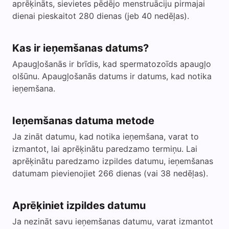
aprēķināts, sievietes pēdējo menstruāciju pirmajai
dienai pieskaitot 280 dienas (jeb 40 nedēļas).
Kas ir ieņemšanas datums?
Apaugļošanās ir brīdis, kad spermatozoīds apaugļo
olšūnu. Apaugļošanās datums ir datums, kad notika
ieņemšana.
Ieņemšanas datuma metode
Ja zināt datumu, kad notika ieņemšana, varat to
izmantot, lai aprēķinātu paredzamo termiņu. Lai
aprēķinātu paredzamo izpildes datumu, ieņemšanas
datumam pievienojiet 266 dienas (vai 38 nedēļas).
Aprēķiniet izpildes datumu
Ja nezināt savu ieņemšanas datumu, varat izmantot