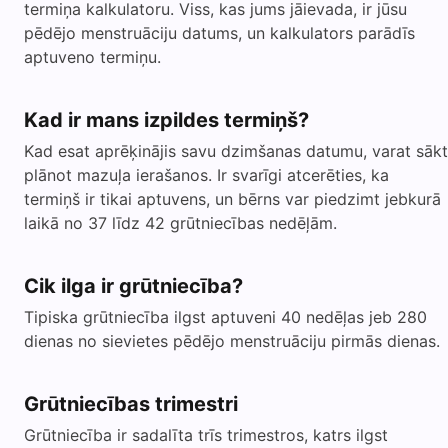
termiņa kalkulatoru. Viss, kas jums jāievada, ir jūsu
pēdējo menstruāciju datums, un kalkulators parādīs
aptuveno termiņu.
Kad ir mans izpildes termiņš?
Kad esat aprēķinājis savu dzimšanas datumu, varat sākt
plānot mazuļa ierašanos. Ir svarīgi atcerēties, ka
termiņš ir tikai aptuvens, un bērns var piedzimt jebkurā
laikā no 37 līdz 42 grūtniecības nedēļām.
Cik ilga ir grūtniecība?
Tipiska grūtniecība ilgst aptuveni 40 nedēļas jeb 280
dienas no sievietes pēdējo menstruāciju pirmās dienas.
Grūtniecības trimestri
Grūtniecība ir sadalīta trīs trimestros, katrs ilgst