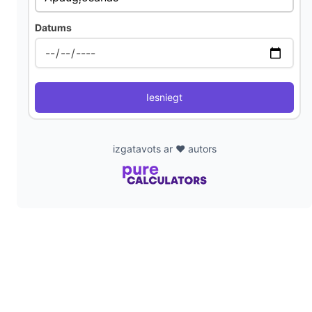
Datums
d
e
Iesniegt
o
izgatavots ar ❤️ autors