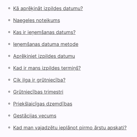
◦
Kā aprēķināt izpildes datumu?
◦
Naegeles noteikums
◦
Kas ir ieņemšanas datums?
◦
Ieņemšanas datuma metode
◦
Aprēķiniet izpildes datumu
◦
Kad ir mans izpildes termiņš?
◦
Cik ilga ir grūtniecība?
◦
Grūtniecības trimestri
◦
Priekšlaicīgas dzemdības
◦
Gestācijas vecums
◦
Kad man vajadzētu ieplānot pirmo ārstu apskati?