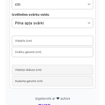
d
Izvēlieties svārku veidu
e
o
Viduklis (cm)
Svārku garums (cm)
Vidukļa rādiuss (cm)
Auduma garums (cm)
izgatavots ar ❤️ autors