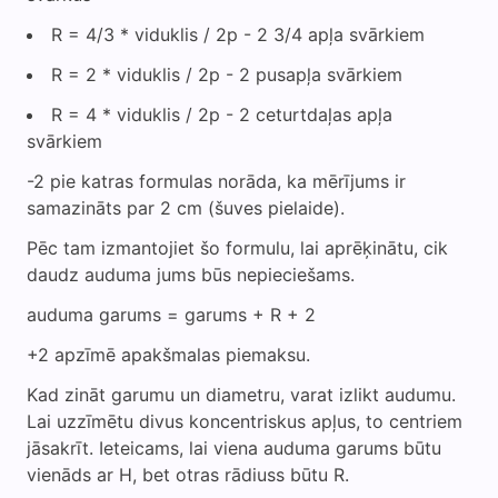
R = 4/3 * viduklis / 2p - 2 3/4 apļa svārkiem
R = 2 * viduklis / 2p - 2 pusapļa svārkiem
R = 4 * viduklis / 2p - 2 ceturtdaļas apļa
svārkiem
-2 pie katras formulas norāda, ka mērījums ir
samazināts par 2 cm (šuves pielaide).
Pēc tam izmantojiet šo formulu, lai aprēķinātu, cik
daudz auduma jums būs nepieciešams.
auduma garums = garums + R + 2
+2 apzīmē apakšmalas piemaksu.
Kad zināt garumu un diametru, varat izlikt audumu.
Lai uzzīmētu divus koncentriskus apļus, to centriem
jāsakrīt. Ieteicams, lai viena auduma garums būtu
vienāds ar H, bet otras rādiuss būtu R.