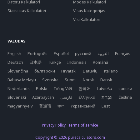
Datoru Kalkulatori
Modes Kalkulatori
Statistikas Kalkulatori
Visas Kategorijas
Visi Kalkulatori
VALODAS
English
Português
Español
русский
العربية
Français
Deutsch
日本語
Türkçe
Indonesia
Română
Slovenčina
български
Hrvatski
Lietuvių
Italiano
Bahasa Melayu
Svenska
Suomi
Norsk
Dansk
Nederlands
Polski
Tiếng Việt
한국어
Latviešu
српски
Slovenski
Azərbaycan
فارسی
ελληνικά
čeština
magyar nyelv
普通话
বাংলা
Yкраїнський
Eesti
Privacy Policy
Terms of service
Copyright © 2026 purecalculators.com