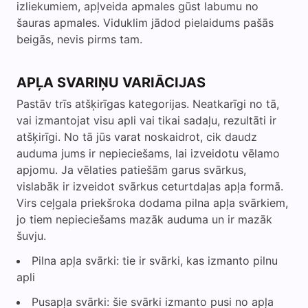
izliekumiem, apļveida apmales gūst labumu no
šauras apmales. Viduklim jādod pielaidums pašās
beigās, nevis pirms tam.
APĻA SVARIŅU VARIĀCIJAS
Pastāv trīs atšķirīgas kategorijas. Neatkarīgi no tā,
vai izmantojat visu apli vai tikai sadaļu, rezultāti ir
atšķirīgi. No tā jūs varat noskaidrot, cik daudz
auduma jums ir nepieciešams, lai izveidotu vēlamo
apjomu. Ja vēlaties patiešām garus svārkus,
vislabāk ir izveidot svārkus ceturtdaļas apļa formā.
Virs ceļgala priekšroka dodama pilna apļa svārkiem,
jo tiem nepieciešams mazāk auduma un ir mazāk
šuvju.
Pilna apļa svārki: tie ir svārki, kas izmanto pilnu
apli
Pusapļa svārki: šie svārki izmanto pusi no apļa