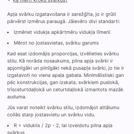
Apļa svārku izgatavošana ir sarežģīta, jo ir grūti
pārvērst izmērus paraugā. Jāievēro divi standarti:
Izmēriet vidukļa apkārtmēru vidukļa līmenī.
Mērot no jostasvietas, svārku garums
Kad esat izdomājis proporcijas, izvēlieties svārku
stilu. Kā norāda nosaukums, pilna apļa svārki ir
apjomīgāki un pilnīgāki nekā pusapļa svārki, jo tie ir
izgatavoti no viena apaļa gabala. Minimālistiski gan
pēc konstrukcijas, gan izskata, svārkiem puslokā,
trīsceturtdaļlokā un ceturtdaļlokā izmantots mazāk
auduma.
Jūs varat noteikt svārku stilu, izdomājot attālumu
collās starp jostasvietu un svārku vidu.
R = viduklis / 2p - 2, lai izveidotu pilna apļa
svārkus