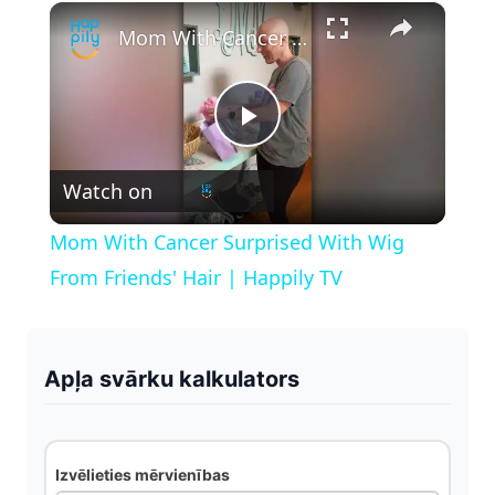
×
Play
Unmute
Fullscreen
Mom With Cancer Surprised With Wig From Friends' Hair | Happily TV
P
Watch on
l
Mom With Cancer Surprised With Wig
a
From Friends' Hair | Happily TV
y
Apļa svārku kalkulators
V
i
Izvēlieties mērvienības