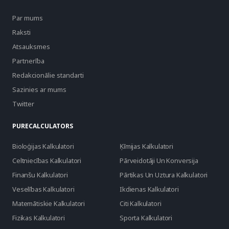
Par mums
Raksti
Atsauksmes
Partnerība
Redakcionālie standarti
Sazinies ar mums
Twitter
PURECALCULATORS
Bioloģijas Kalkulatori
Ķīmijas Kalkulatori
Celtniecības Kalkulatori
Pārveidotāji Un Konversija
Finanšu Kalkulatori
Pārtikas Un Uztura Kalkulatori
Veselības Kalkulatori
Ikdienas Kalkulatori
Matemātiskie Kalkulatori
Citi Kalkulatori
Fizikas Kalkulatori
Sporta Kalkulatori