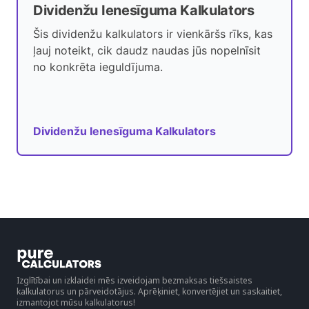
Dividenžu Ienesīguma Kalkulators
Šis dividenžu kalkulators ir vienkāršs rīks, kas
ļauj noteikt, cik daudz naudas jūs nopelnīsit
no konkrēta ieguldījuma.
Dividenžu Ienesīguma Kalkulators
Izglītībai un izklaidei mēs izveidojam bezmaksas tiešsaistes
kalkulatorus un pārveidotājus. Aprēķiniet, konvertējiet un saskaitiet,
izmantojot mūsu kalkulatorus!