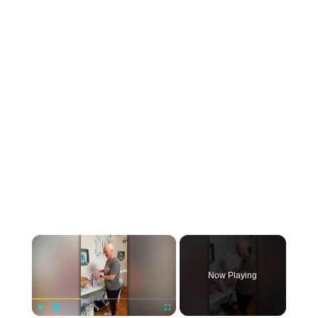
×
Now Playing