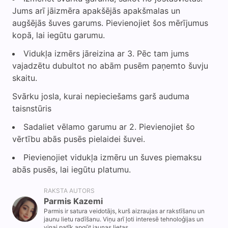
Jums arī jāizmēra apakšējās apakšmalas un
augšējās šuves garums. Pievienojiet šos mērījumus
kopā, lai iegūtu garumu.
Vidukļa izmērs jāreizina ar 3. Pēc tam jums
vajadzētu dubultot no abām pusēm paņemto šuvju
skaitu.
Svārku josla, kurai nepieciešams garš auduma
taisnstūris
Sadaliet vēlamo garumu ar 2. Pievienojiet šo
vērtību abās pusēs pielaidei šuvei.
Pievienojiet vidukļa izmēru un šuves piemaksu
abās pusēs, lai iegūtu platumu.
RAKSTA AUTORS
Parmis Kazemi
Parmis ir satura veidotājs, kurš aizraujas ar rakstīšanu un
jaunu lietu radīšanu. Viņu arī ļoti interesē tehnoloģijas un
viņai patīk apgūt jaunas lietas.