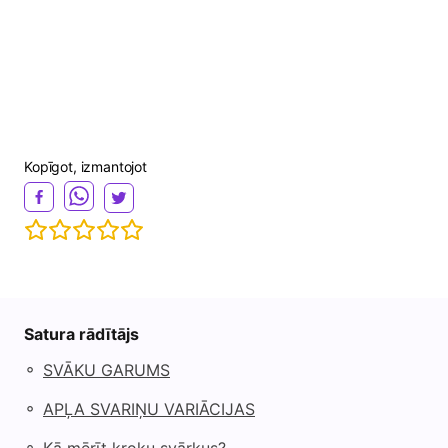
Kopīgot, izmantojot
Satura rādītājs
◦
SVĀKU GARUMS
◦
APĻA SVARIŅU VARIĀCIJAS
◦
Kā mērīt kroku svārkus?