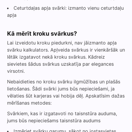
Ceturtdaļas apļa svārki: izmanto vienu ceturtdaļu
apļa
Kā mērīt kroku svārkus?
Lai izveidotu kroku piedurkni, nav jāizmanto apļa
svārku kalkulators. Apļveida svārkus ir vienkāršāk un
lētāk izgatavot nekā kroku svārkus. Kādreiz
sievietes šādus svārkus uzskatīja par elegances
virsotni.
Nebaidieties no kroku svārku ilgmūžības un plašās
lietošanas. Šādi svārki jums būs nepieciešami, ja
vēlaties šūt karjeras vai hobija dēļ. Apskatīsim dažas
mērīšanas metodes:
Svārkiem, kas ir izgatavoti no taisnstūra auduma,
jums būs nepieciešams taisnstūra audums
Izmēriet svārku garumu, sākot no jostasvietas.