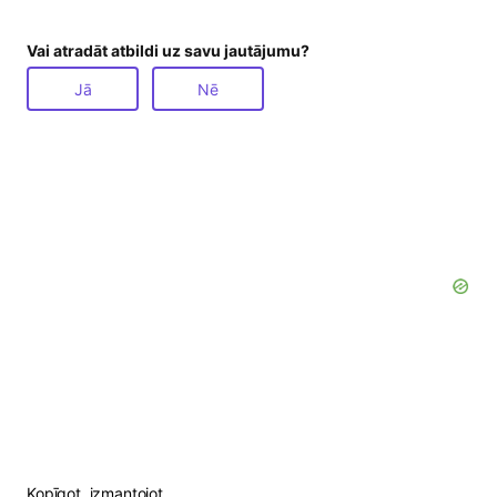
Vai atradāt atbildi uz savu jautājumu?
Jā
Nē
Kopīgot, izmantojot