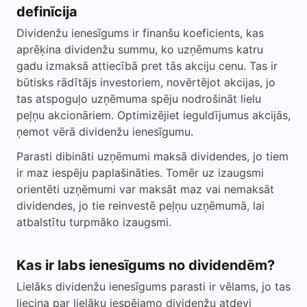
definīcija
Dividenžu ienesīgums ir finanšu koeficients, kas
aprēķina dividenžu summu, ko uzņēmums katru
gadu izmaksā attiecībā pret tās akciju cenu. Tas ir
būtisks rādītājs investoriem, novērtējot akcijas, jo
tas atspoguļo uzņēmuma spēju nodrošināt lielu
peļņu akcionāriem. Optimizējiet ieguldījumus akcijās,
ņemot vērā dividenžu ienesīgumu.
Parasti dibināti uzņēmumi maksā dividendes, jo tiem
ir maz iespēju paplašināties. Tomēr uz izaugsmi
orientēti uzņēmumi var maksāt maz vai nemaksāt
dividendes, jo tie reinvestē peļņu uzņēmumā, lai
atbalstītu turpmāko izaugsmi.
Kas ir labs ienesīgums no dividendēm?
Lielāks dividenžu ienesīgums parasti ir vēlams, jo tas
liecina par lielāku iespējamo dividenžu atdevi