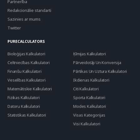
Partnerība
Redakcionālie standarti
Sazinies ar mums
Twitter
PURECALCULATORS
Bioloģijas Kalkulatori
Ķīmijas Kalkulatori
Celtniecības Kalkulatori
Pārveidotāji Un Konversija
Finanšu Kalkulatori
Pārtikas Un Uztura Kalkulatori
Veselības Kalkulatori
Ikdienas Kalkulatori
Matemātiskie Kalkulatori
Citi Kalkulatori
Fizikas Kalkulatori
Sporta Kalkulatori
Datoru Kalkulatori
Modes Kalkulatori
Statistikas Kalkulatori
Visas Kategorijas
Visi Kalkulatori