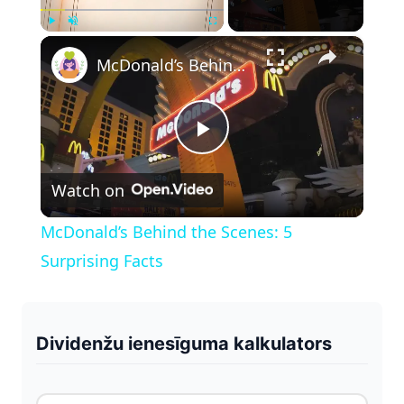
×
Play
Unmute
Fullscreen
McDonald’s Behind the Scenes: 5 Surprising Facts
P
Watch on
l
McDonald’s Behind the Scenes: 5
a
Surprising Facts
y
Dividenžu ienesīguma kalkulators
V