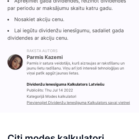
Aprēķiniet gada dividendes, reizinot dividendes
par periodu ar maksājumu skaitu katru gadu.
Nosakiet akciju cenu.
Lai iegūtu dividenžu ienesīgumu, sadaliet gada
dividendes ar akciju cenu.
RAKSTA AUTORS
Parmis Kazemi
Parmis ir satura veidotājs, kurš aizraujas ar rakstīšanu un
jaunu lietu radīšanu. Viņu arī ļoti interesē tehnoloģijas un
viņai patīk apgūt jaunas lietas.
Dividenžu Ienesīguma Kalkulators Latviešu
Publicēts: Thu Jul 14 2022
Kategorijā Modes kalkulatori
Pievienojiet Dividenžu Ienesīguma Kalkulators savai vietnei
Citi modes kalkulatori