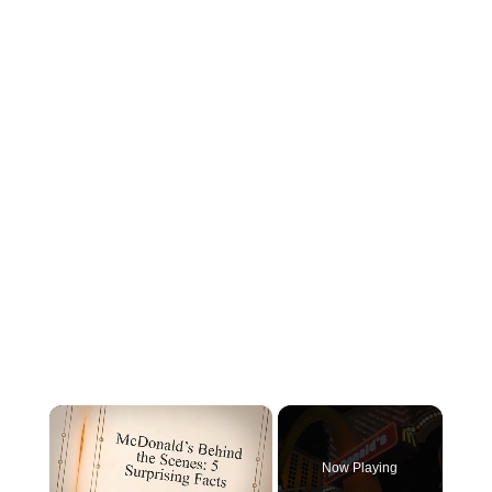
×
Now Playing