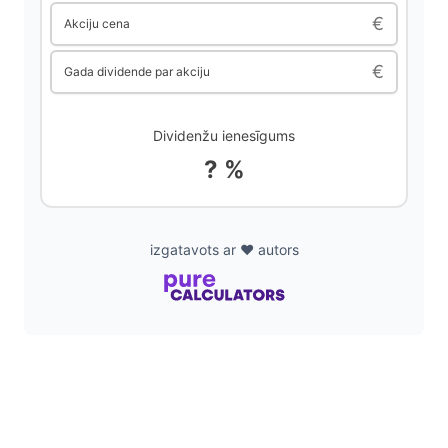
i
€
Akciju cena
€
Gada dividende par akciju
d
e
Dividenžu ienesīgums
? %
o
izgatavots ar ❤️ autors