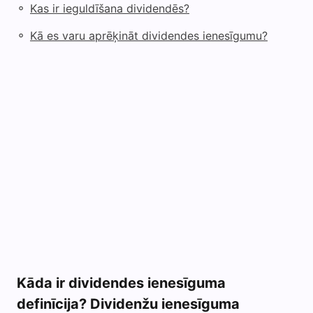
◦
Kas ir ieguldīšana dividendēs?
◦
Kā es varu aprēķināt dividendes ienesīgumu?
Kāda ir dividendes ienesīguma
definīcija? Dividenžu ienesīguma