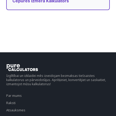
Cepures Izmēra Kalkulators
Izglītībai un izklaidei mēs izveidojam bezmaksas tiešsaistes
kalkulatorus un pārveidotājus. Aprēķiniet, konvertējiet un saskaitiet,
izmantojot mūsu kalkulatorus!
Par mums
Raksti
Atsauksmes