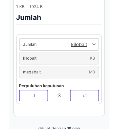
1 KB = 1024 B
Jumlah
Jumlah
kilobait
KB
megabait
MB
Perpuluhan keputusan
3
-
1
+
1
dibuat dengan ❤️ oleh