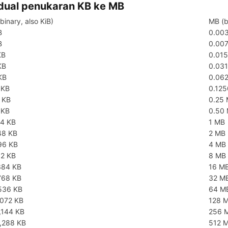
dual penukaran KB ke MB
binary, also KiB)
MB (b
B
0.00
B
0.00
KB
0.01
KB
0.03
KB
0.06
 KB
0.12
 KB
0.25
 KB
0.50
24 KB
1 MB
48 KB
2 MB
96 KB
4 MB
92 KB
8 MB
384 KB
16 M
768 KB
32 M
536 KB
64 M
,072 KB
128 
,144 KB
256 
,288 KB
512 