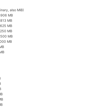
inary, also MiB)
3906 MB
7813 MB
5625 MB
1250 MB
2500 MB
5000 MB
 MB
 MB
B
B
B
MB
MB
MB