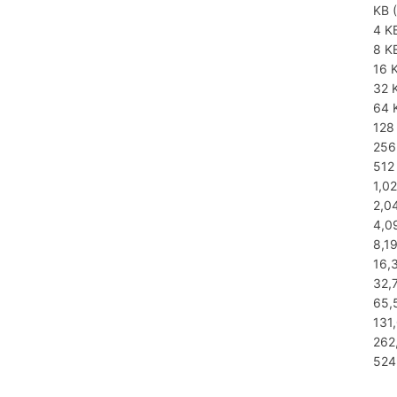
KB (
4 K
8 K
16 
32 
64 
128
256
512
1,0
2,0
4,0
8,1
16,
32,
65,
131
262
524