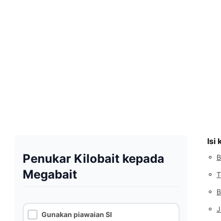
Isi
Penukar Kilobait kepada
◦
B
Megabait
◦
T
◦
B
◦
J
Gunakan piawaian SI