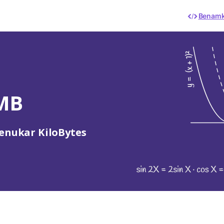
Benam
 MB
menukar KiloBytes