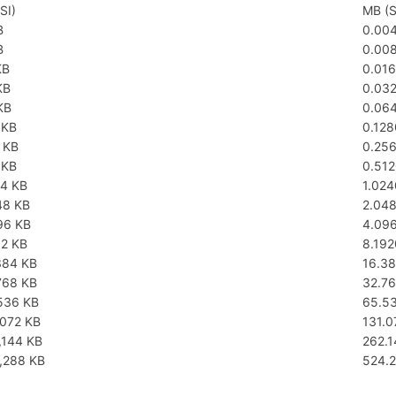
SI)
MB (S
B
0.00
B
0.00
KB
0.01
KB
0.03
KB
0.06
 KB
0.12
 KB
0.25
 KB
0.51
24 KB
1.02
48 KB
2.04
96 KB
4.09
92 KB
8.19
384 KB
16.3
768 KB
32.7
536 KB
65.5
,072 KB
131.
,144 KB
262.
,288 KB
524.