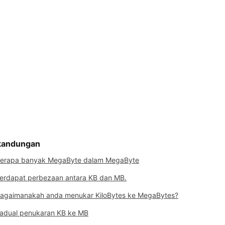
 kandungan
erapa banyak MegaByte dalam MegaByte
erdapat perbezaan antara KB dan MB.
agaimanakah anda menukar KiloBytes ke MegaBytes?
adual penukaran KB ke MB