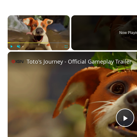
×
Now Playi
Play
Unmute
Fullscreen
Toto's Journey - Official Gameplay Trailer
P