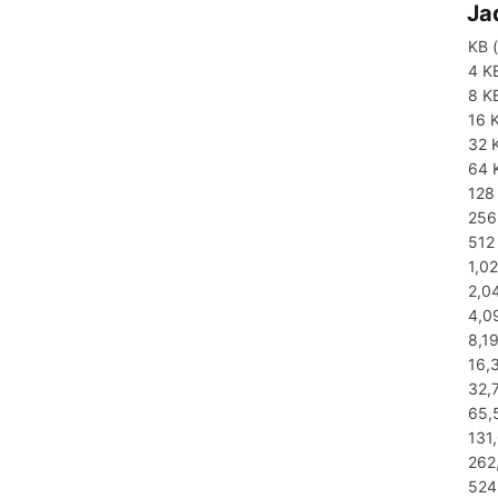
Ja
KB (
4 K
8 K
16 
32 
64 
128
256
512
1,0
2,0
4,0
8,1
16,
32,
65,
131
262
524