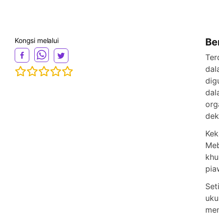
Kongsi melalui
Be
Ter
dal
dig
dal
org
dek
Kek
Meb
khu
pia
Set
uku
men