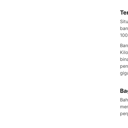
Te
Sit
ban
100
Ban
Kil
bin
pen
gig
Ba
Bah
men
per