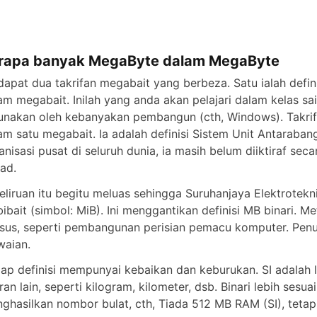
rapa banyak MegaByte dalam MegaByte
dapat dua takrifan megabait yang berbeza. Satu ialah defi
am megabait. Inilah yang anda akan pelajari dalam kelas sai
unakan oleh kebanyakan pembangun (cth, Windows). Takri
am satu megabait. Ia adalah definisi Sistem Unit Antarab
anisasi pusat di seluruh dunia, ia masih belum diiktiraf 
ad.
eliruan itu begitu meluas sehingga Suruhanjaya Elektrote
ibait (simbol: MiB). Ini menggantikan definisi MB binari. 
sus, seperti pembangunan perisian pemacu komputer. Pe
waian.
iap definisi mempunyai kebaikan dan keburukan. SI adalah l
ran lain, seperti kilogram, kilometer, dsb. Binari lebih ses
ghasilkan nombor bulat, cth, Tiada 512 MB RAM (SI), teta