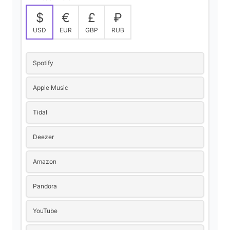
i
$
€
£
₽
USD
EUR
GBP
RUB
d
Spotify
e
Apple Music
o
Tidal
Deezer
Amazon
Pandora
YouTube