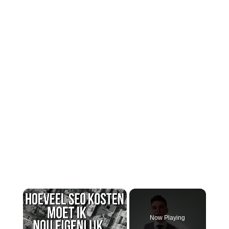
×
Now Playing