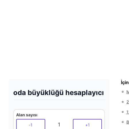
İçi
oda büyüklüğü hesaplayıcı
◦
M
◦
2
◦
1
Alan sayısı
◦
B
1
-
1
+
1