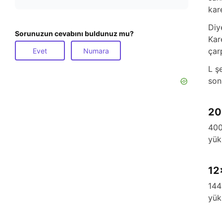
kar
Diy
Sorunuzun cevabını buldunuz mu?
Kar
çar
Evet
Numara
L ş
son
20
400
yük
12
144
yük