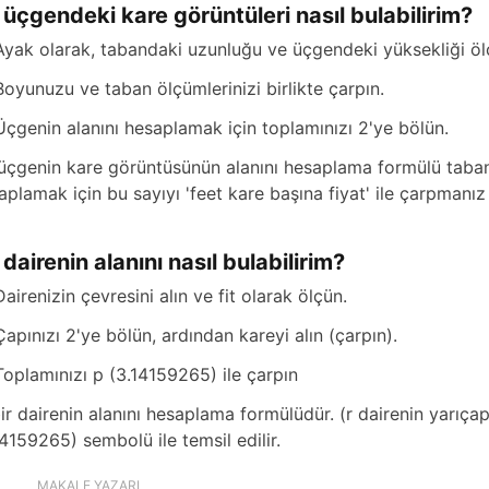
r üçgendeki kare görüntüleri nasıl bulabilirim?
Ayak olarak, tabandaki uzunluğu ve üçgendeki yüksekliği öl
Boyunuzu ve taban ölçümlerinizi birlikte çarpın.
Üçgenin alanını hesaplamak için toplamınızı 2'ye bölün.
 üçgenin kare görüntüsünün alanını hesaplama formülü taban 
aplamak için bu sayıyı 'feet kare başına fiyat' ile çarpmanız y
 dairenin alanını nasıl bulabilirim?
Dairenizin çevresini alın ve fit olarak ölçün.
Çapınızı 2'ye bölün, ardından kareyi alın (çarpın).
Toplamınızı p (3.14159265) ile çarpın
bir dairenin alanını hesaplama formülüdür. (r dairenin yarıçap
14159265) sembolü ile temsil edilir.
MAKALE YAZARI