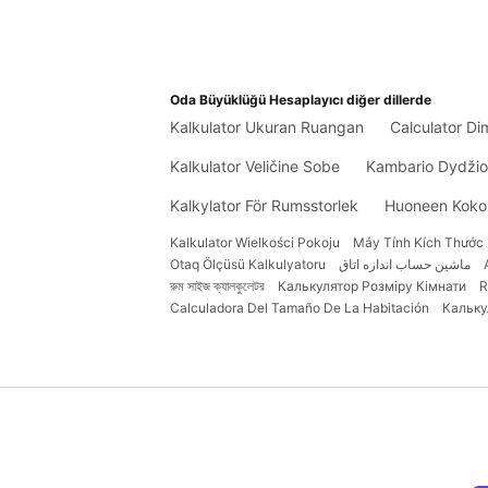
Oda Büyüklüğü Hesaplayıcı diğer dillerde
Kalkulator Ukuran Ruangan
Calculator D
Kalkulator Veličine Sobe
Kambario Dydžio
Kalkylator För Rumsstorlek
Huoneen Kokol
Kalkulator Wielkości Pokoju
Máy Tính Kích Thước
Otaq Ölçüsü Kalkulyatoru
ماشین حساب اندازه اتاق
রুম সাইজ ক্যালকুলেটর
Калькулятор Розміру Кімнати
R
Calculadora Del Tamaño De La Habitación
Кальку