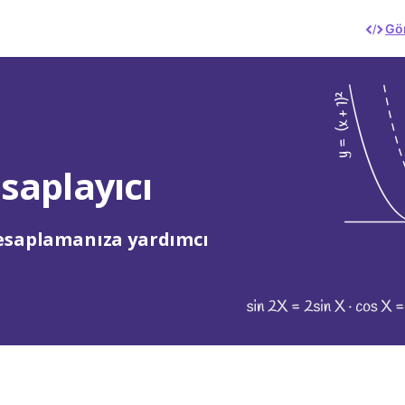
Gö
saplayıcı
hesaplamanıza yardımcı