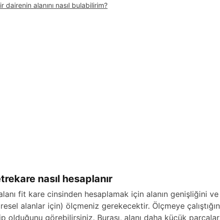
ir dairenin alanını nasıl bulabilirim?
trekare nasıl hesaplanır
 alanı fit kare cinsinden hesaplamak için alanın genişliğini v
iresel alanlar için) ölçmeniz gerekecektir. Ölçmeye çalıştığı
ip olduğunu görebilirsiniz. Burası, alanı daha küçük parça