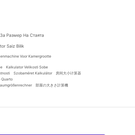
 За Размер На Стаята
tor Saiz Bilik
enmachine Voor Kamergrootte
бе
Kalkulator Velikosti Sobe
tnosti
Szobaméret Kalkulátor
房间大小计算器
 Quarto
aumgrößenrechner
部屋の大きさ計算機