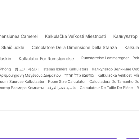
imensiunea Camerei
Kalkulačka Veľkosti Miestnosti
Калкулатор
 Skaičiuoklė
Calcolatore Della Dimensione Della Stanza
Kalkula
Rumstørrelse Lommeregner
Rek
askin
Kalkulator For Romstørrelse
 Phòng
방 크기 계산기
Istabas Izmēra Kalkulators
Калкулатор Величине Со
Αριθμομηχανή Μεγέθους Δωματίου
מחשבון גודל החדר
Kalkulačka Velikosti Mís
uumi Suuruse Kalkulaator
Room Size Calculator
Calculadora Do Tamanho Do
лятор Размера Комнаты
حاسبة حجم الغرفة
Calculateur De Taille De Pièce
R