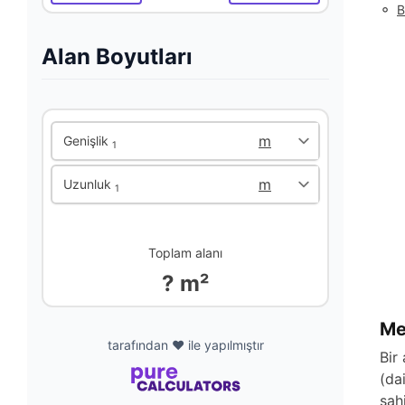
◦
B
Alan Boyutları
Genişlik
1
Uzunluk
1
Toplam alanı
? m²
Me
tarafından ❤️ ile yapılmıştır
Bir
(da
sah