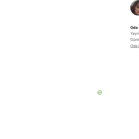
Oda 
Yayı
Günl
Oda 