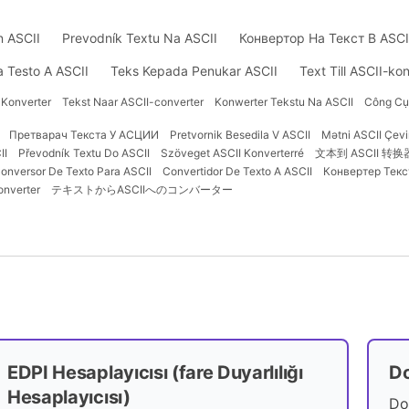
n ASCII
Prevodník Textu Na ASCII
Конвертор На Текст В ASCI
a Testo A ASCII
Teks Kepada Penukar ASCII
Text Till ASCII-ko
 Konverter
Tekst Naar ASCII-converter
Konwerter Tekstu Na ASCII
Công Cụ
Претварач Текста У АСЦИИ
Pretvornik Besedila V ASCII
Mətni ASCII Çevir
SCII
Převodník Textu Do ASCII
Szöveget ASCII Konverterré
文本到 ASCII 转换
onversor De Texto Para ASCII
Convertidor De Texto A ASCII
Конвертер Текс
onverter
テキストからASCIIへのコンバーター
EDPI Hesaplayıcısı (fare Duyarlılığı
Do
Hesaplayıcısı)
Do