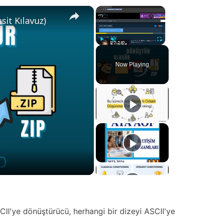
×
×
it Kılavuz)
Play
Unmute
Fullscreen
Now Playing
SCII'ye dönüştürücü, herhangi bir dizeyi ASCII'ye