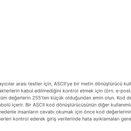
ayıcılar arası testler için, ASCII'ye bir metin dönüştürücü k
akterlerin kabul edilmediğini kontrol etmek için (örn. e-pos
tüm değerlerin 255'ten küçük olduğundan emin olun. Kod de
bolü içerir. Bir ASCII kod dönüştürücüsünün diğer kullanıml
nedenle insanların cevabı okumak için önce kod değerlerini
erleri kontrol ederek giriş verilerinde hata ayıklamaları gere