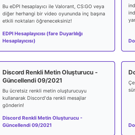
in
Bu eDPI hesaplayıcı ile Valorant, CS:GO veya
in
diğer herhangi bir video oyununda inç başına
yar
etkili noktaları öğreneceksiniz!
EDPI Hesaplayıcısı (fare Duyarlılığı
Hesaplayıcısı)
Do
Discord Renkli Metin Oluşturucu -
Do
Güncellendi 09/2021
Çe
sü
Bu ücretsiz renkli metin oluşturucuyu
kullanarak Discord'da renkli mesajlar
gönderin!
Discord Renkli Metin Oluşturucu -
Güncellendi 09/2021
Do