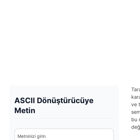
Tar
kar
ASCII Dönüştürücüye
ve 
Metin
sem
bu 
değ
Metninizi girin