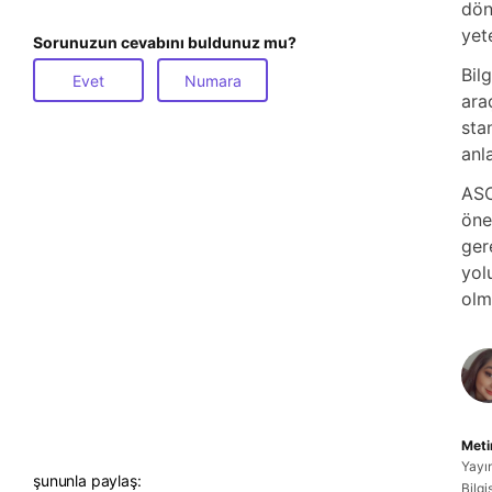
dön
yet
Sorunuzun cevabını buldunuz mu?
Bil
Evet
Numara
ara
sta
anl
ASC
öne
ger
yol
olm
Meti
Yayı
şununla paylaş:
Bilg