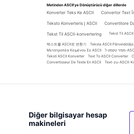
Metinden ASCII'ye Dönüştürücü diğer dillerde
Konverter Teks Ke ASCII
Convertor Text Î
Teksto Konverteris Į ASCII
Convertitore D
Tekst Til ASCII
Tekst Til ASCII-konvertering
텍스트를 ASCII로 변환기
Teksta ASCII Pārveidotājs
Μετατροπέα Κειμένου Σε ASCII
ממיר טקסט ל-A
Teksti ASCII Konverter
Text To ASCII Converter
C
Convertisseur De Texte En ASCII
Text-zu-ASCII-K
Diğer bilgisayar hesap
makineleri