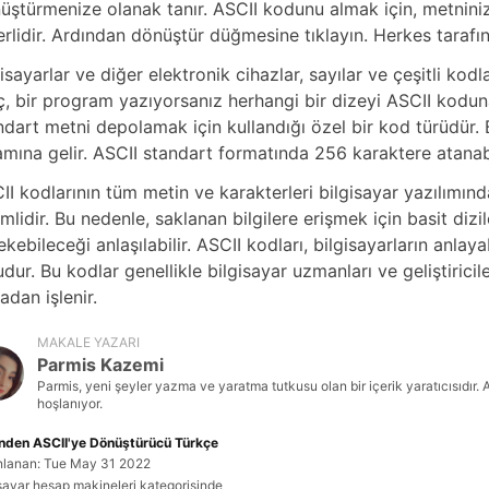
V
üştürmenize olanak tanır. ASCII kodunu almak için, metnini
erlidir. Ardından dönüştür düğmesine tıklayın. Herkes tarafınd
i
gisayarlar ve diğer elektronik cihazlar, sayılar ve çeşitli kod
ç, bir program yazıyorsanız herhangi bir dizeyi ASCII koduna 
ndart metni depolamak için kullandığı özel bir kod türüdür. 
d
amına gelir. ASCII standart formatında 256 karaktere atanabil
II kodlarının tüm metin ve karakterleri bilgisayar yazılımın
e
mlidir. Bu nedenle, saklanan bilgilere erişmek için basit dizi
ekebileceği anlaşılabilir. ASCII kodları, bilgisayarların anlaya
o
udur. Bu kodlar genellikle bilgisayar uzmanları ve geliştirici
adan işlenir.
MAKALE YAZARI
Parmis Kazemi
Parmis, yeni şeyler yazma ve yaratma tutkusu olan bir içerik yaratıcısıdır. 
hoşlanıyor.
nden ASCII'ye Dönüştürücü Türkçe
nlanan: Tue May 31 2022
isayar hesap makineleri kategorisinde