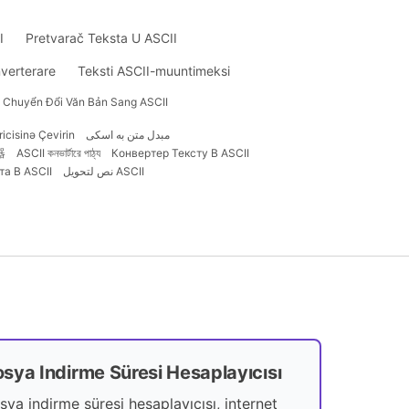
I
Pretvarač Teksta U ASCII
nverterare
Teksti ASCII-muuntimeksi
 Chuyển Đổi Văn Bản Sang ASCII
icisinə Çevirin
مبدل متن به اسکی
器
ASCII কনভার্টারে পাঠ্য
Конвертер Тексту В ASCII
та В ASCII
نص لتحويل ASCII
sya Indirme Süresi Hesaplayıcısı
sya indirme süresi hesaplayıcısı, internet