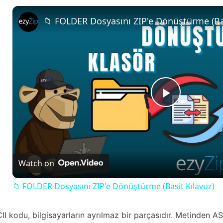
📁 FOLDER Dosyasını ZIP'e Dönüştürme (Bas
P
l
Watch on
a
📁 FOLDER Dosyasını ZIP'e Dönüştürme (Basit Kılavuz)
y
II kodu, bilgisayarların ayrılmaz bir parçasıdır. Metinden A