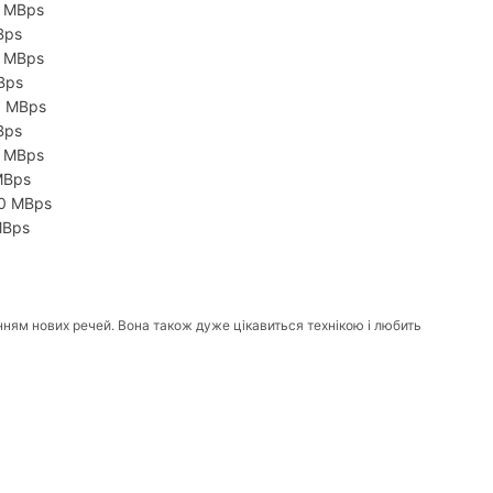
0 MBps
Bps
0 MBps
Bps
0 MBps
Bps
0 MBps
MBps
50 MBps
MBps
нням нових речей. Вона також дуже цікавиться технікою і любить