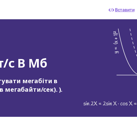
Вставити
/с В Мб
увати мегабіти в
 мегабайти/сек). ).