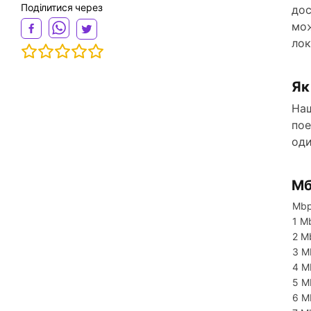
Поділитися через
дос
мож
лок
Як
Наш
пое
од
Мб
Mb
1 M
2 M
3 M
4 M
5 M
6 M