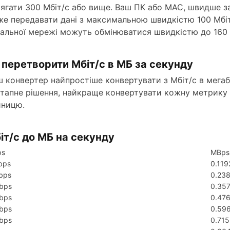
ягати 300 Мбіт/с або вище. Ваш ПК або MAC, швидше за
е передавати дані з максимальною швидкістю 100 Мбіт
альної мережі можуть обмінюватися швидкістю до 160 Г
 перетворити Мбіт/с в МБ за секунду
 конвертер найпростіше конвертувати з Мбіт/с в мегаб
тапне рішення, найкраще конвертувати кожну метрику в 
иницю.
іт/с до МБ на секунду
ps
MBps 
bps
0.11
bps
0.23
bps
0.35
bps
0.47
bps
0.59
bps
0.71