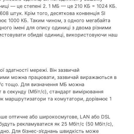
ці — це степені 2. 1 МБ — це 210 КБ = 1024 КБ.
608 штук. Крім того, десяткова конвенція SI
ює 1000 КБ. Таким чином, з одного мегабайта
ного імені для опису одиниці з двома різними
истовувати обидві одиниці, використовуючи наш
ї здатності мережі. Він зазвичай
 якими можна працювати, зазвичай виражаються в
біт/с тощо. Для визначення МБ можна
іт в секунду (Мбіт/с), стандарт вимірювання
 як маршрутизатори та комутатори, дорівнює 1
ваше оптичне або широкосмугове, LAN або DSL
 будуть рекламуватися як 25 Мбіт/с (50 Мбіт/с),
овідно. Для бізнес-з’єднань швидкість може