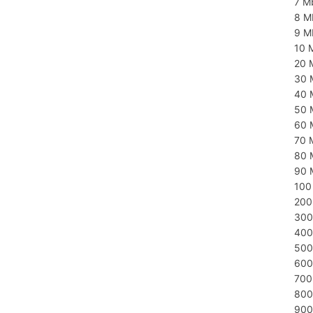
7 M
8 M
9 M
10 
20 
30 
40 
50 
60 
70 
80 
90 
100
200
300
400
500
600
700
800
900