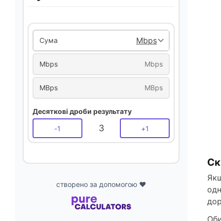
Сума
Mbps
Mbps
MBps
MBps
Десяткові дроби результату
3
-
1
+
1
Ск
Якщ
створено за допомогою ❤️
одн
дор
Оби