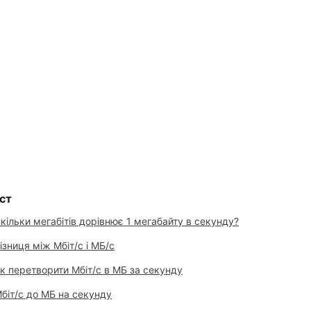
ст
кільки мегабітів дорівнює 1 мегабайту в секунду?
ізниця між Мбіт/с і МБ/с
к перетворити Мбіт/с в МБ за секунду
біт/с до МБ на секунду