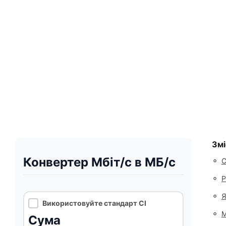
Змі
Конвертер Мбіт/с в МБ/с
◦
С
◦
Р
◦
Я
Використовуйте стандарт СІ
◦
М
Сума