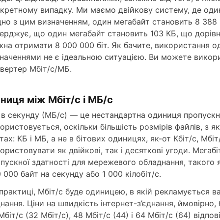
кретному випадку. Ми маємо двійкову систему, де одини
дно з цим визначенням, один мегабайт становить 8 388 
ерджує, що один мегабайт становить 103 КБ, що дорівн
на отримати 8 000 000 біт. Як бачите, використання од
наченнями не є ідеальною ситуацією. Ви можете викор
вертер Мбіт/с/МБ.
зниця між Мбіт/с і МБ/с
в секунду (МБ/с) — це нестандартна одиниця пропускно
ористовується, оскільки більшість розмірів файлів, з
тах: КБ і МБ, а не в бітових одиницях, як-от Кбіт/с, М
ористовувати як двійкові, так і десяткові угоди. Мегаб
пускної здатності для мережевого обладнання, такого
 000 байт на секунду або 1 000 кілобіт/с.
практиці, Мбіт/с буде одиницею, в якій рекламується 
днання. Ціни на швидкість інтернет-з’єднання, ймовірно,
Мбіт/с (32 Мбіт/с), 48 Мбіт/с (44) і 64 Мбіт/с (64) відп