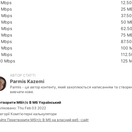
 Mbps
12.5
 Mbps
25 M
 Mbps
37.5
 Mbps
50 M
 Mbps
62.5
 Mbps
75 M
 Mbps
87.5
 Mbps
100 
 Mbps
112.
00 Mbps
125 
АВТОР СТАТТІ
Parmis Kazemi
Parmis - це автор контенту, який захоплюється написанням та створе
вивчати нове.
творити Мбіт/с В Мб Yкраїнський
ліковано: Thu Feb 03 2022
тегорії Комп'ютерні калькулятори
йте Перетворити Мбіт/с В Мб на власний веб -сайт