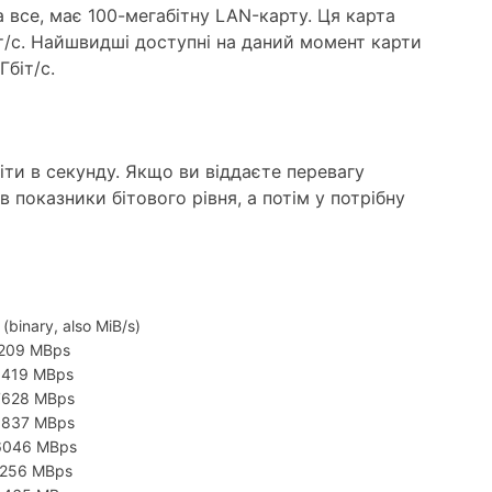
 все, має 100-мегабітну LAN-карту. Ця карта
/с. Найшвидші доступні на даний момент карти
біт/с.
іти в секунду. Якщо ви віддаєте перевагу
показники бітового рівня, а потім у потрібну
(binary, also MiB/s)
9209 MBps
8419 MBps
7628 MBps
6837 MBps
6046 MBps
5256 MBps