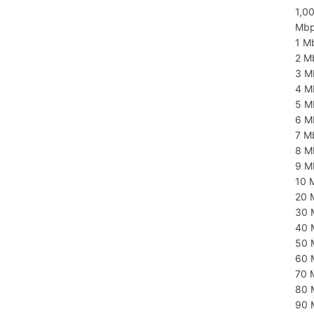
1,0
Mb
1 M
2 M
3 M
4 M
5 M
6 M
7 M
8 M
9 M
10 
20 
30 
40 
50 
60 
70 
80 
90 