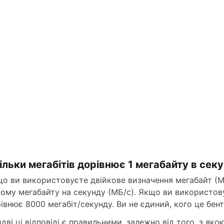
ільки мегабітів дорівнює 1 мегабайту в сек
о ви використовуєте двійкове визначення мегабайт (МБ)
ому мегабайту на секунду (МБ/с). Якщо ви використов
івнює 8000 мегабіт/секунду. Ви не єдиний, кого це бент
дві ці відповіді є правильними, залежно від того, з я