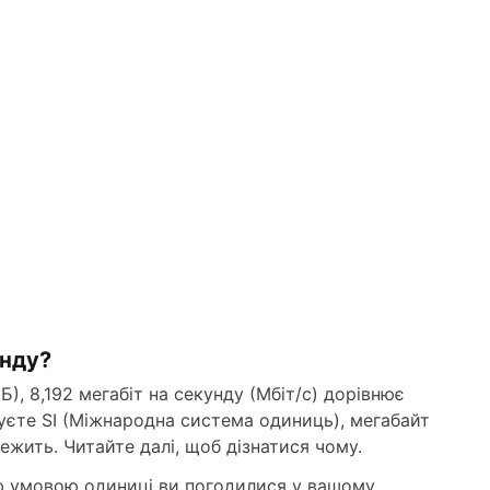
унду?
, 8,192 мегабіт на секунду (Мбіт/с) дорівнює
уєте SI (Міжнародна система одиниць), мегабайт
ежить. Читайте далі, щоб дізнатися чому.
кою умовою одиниці ви погодилися у вашому