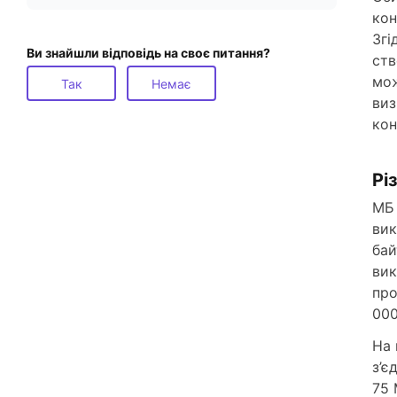
кон
Згі
Ви знайшли відповідь на своє питання?
ств
мож
Так
Немає
виз
кон
Рі
МБ 
вик
бай
вик
про
000
На 
з’є
75 