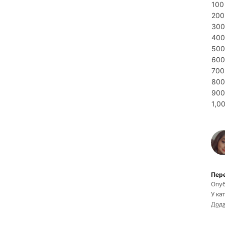
100
200
300
400
500
600
700
800
900
1,0
Пере
Опуб
У ка
Дода