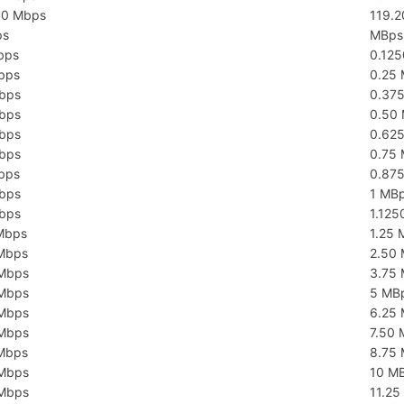
00 Mbps
119.
ps
MBps 
bps
0.12
bps
0.25
bps
0.37
bps
0.50
bps
0.62
bps
0.75
bps
0.87
bps
1 MB
bps
1.12
Mbps
1.25 
Mbps
2.50
Mbps
3.75
Mbps
5 MB
Mbps
6.25
Mbps
7.50
Mbps
8.75
Mbps
10 M
Mbps
11.25