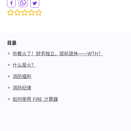
目录
◦
你着火了！财务独立，提前退休——WTH？
◦
什么是火？
◦
消防福利
◦
消防纪律
◦
如何使用 FIRE 计算器