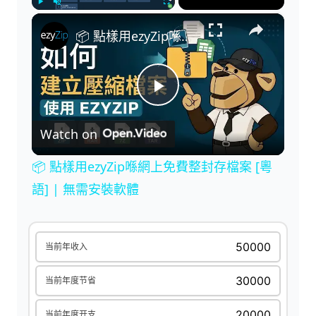
×
Play
Unmute
Fullscreen
📦 點樣用ezyZip喺網上免費整封存檔案 [粵語] | 無需安裝軟體
P
Watch on
l
📦 點樣用ezyZip喺網上免費整封存檔案 [粵
a
語] | 無需安裝軟體
y
当前年收入
V
当前年度节省
当前年度开支