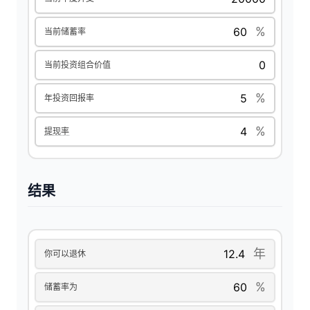
i
%
当前储蓄率
d
当前投资组合价值
e
%
年投资回报率
o
%
提现率
结果
年
你可以退休
%
储蓄率为