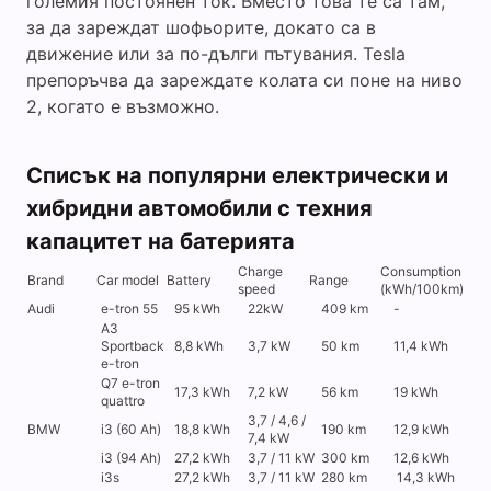
големия постоянен ток. Вместо това те са там,
за да зареждат шофьорите, докато са в
движение или за по-дълги пътувания. Tesla
препоръчва да зареждате колата си поне на ниво
2, когато е възможно.
Списък на популярни електрически и
хибридни автомобили с техния
капацитет на батерията
Charge
Consumption
Brand
Car model
Battery
Range
speed
(kWh/100km)
Audi
e-tron 55
95 kWh
22kW
409 km
-
A3
Sportback
8,8 kWh
3,7 kW
50 km
11,4 kWh
e-tron
Q7 e-tron
17,3 kWh
7,2 kW
56 km
19 kWh
quattro
3,7 / 4,6 /
BMW
i3 (60 Ah)
18,8 kWh
190 km
12,9 kWh
7,4 kW
i3 (94 Ah)
27,2 kWh
3,7 / 11 kW
300 km
12,6 kWh
i3s
27,2 kWh
3,7 / 11 kW
280 km
14,3 kWh