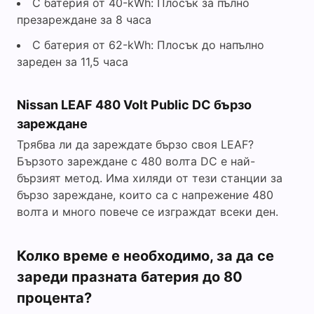
С батерия от 40-kWh: Плосък за пълно
презареждане за 8 часа
С батерия от 62-kWh: Плосък до напълно
зареден за 11,5 часа
Nissan LEAF 480 Volt Public DC бързо
зареждане
Трябва ли да зареждате бързо своя LEAF?
Бързото зареждане с 480 волта DC е най-
бързият метод. Има хиляди от тези станции за
бързо зареждане, които са с напрежение 480
волта и много повече се изграждат всеки ден.
Колко време е необходимо, за да се
зареди празната батерия до 80
процента?