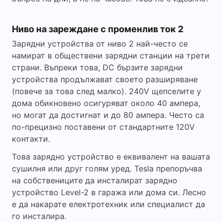
Ниво на зареждане с променлив ток 2
Зарядни устройства от ниво 2 най-често се
намират в обществени зарядни станции на трети
страни. Въпреки това, DC бързите зарядни
устройства продължават своето разширяване
(повече за това след малко). 240V щепселите у
дома обикновено осигуряват около 40 ампера,
но могат да достигнат и до 80 ампера. Често са
по-прецизно поставени от стандартните 120V
контакти.
Това зарядно устройство е еквивалент на вашата
сушилня или друг голям уред. Tesla препоръчва
на собствениците да инсталират зарядно
устройство Level-2 в гаража или дома си. Лесно
е да накарате електротехник или специалист да
го инсталира.