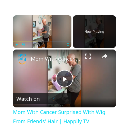
×
Now Playing
×
Play
Unmute
Fullscreen
Mom With Cancer Surprised With Wig From Friends' Hair | Happily TV
P
Watch on
l
Mom With Cancer Surprised With Wig
a
From Friends' Hair | Happily TV