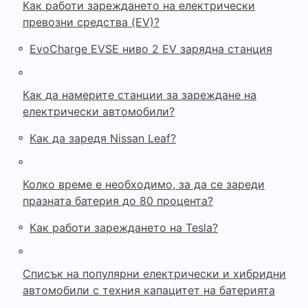
Как работи зареждането на електрически
превозни средства (EV)?
◦
EvoCharge EVSE ниво 2 EV зарядна станция
◦
Как да намерите станции за зареждане на
електрически автомобили?
◦
Как да заредя Nissan Leaf?
◦
Колко време е необходимо, за да се зареди
празната батерия до 80 процента?
◦
Как работи зареждането на Tesla?
◦
Списък на популярни електрически и хибридни
автомобили с техния капацитет на батерията