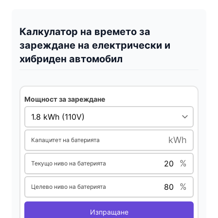
y
Калкулатор на времето за
V
зареждане на електрически и
хибриден автомобил
i
Мощност за зареждане
d
e
kWh
Капацитет на батерията
o
%
Текущо ниво на батерията
%
Целево ниво на батерията
Изпращане