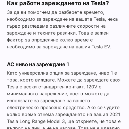
Как работи зареждането на Tesla?
За да ви помогнем да разберете времето,
необходимо за зареждане на вашата Tesla, нека
първо разгледаме различните скорости на
зареждане и техните разлики. Това е важен
фактор за определяне колко време е
необходимо за зареждане на вашия Tesla EV.
AC ниво на зареждане 1
Като универсална опция за зареждане, ниво 1 е
това, което виждате. Можете да зареждате своя
Tesla с всеки стандартен контакт. 120V е
минималното напрежение, което можете да
използвате за зареждане на вашето
електрическо превозно средство. Ако се чудите
колко време отнема зареждането на вашия 2021
Tesla Long Range Model 3, ще откриете, че това е
въпрос на дни, а не на часове. Това не е идеално.