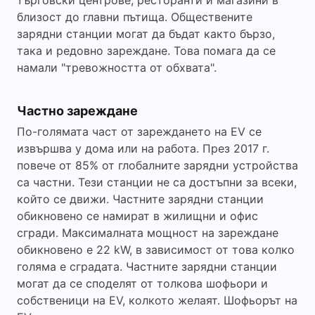
търговски центрове, ресторанти и магазини в
близост до главни пътища. Обществените
зарядни станции могат да бъдат както бързо,
така и редовно зареждане. Това помага да се
намали "тревожността от обхвата".
Частно зареждане
По-голямата част от зареждането на EV се
извършва у дома или на работа. През 2017 г.
повече от 85% от глобалните зарядни устройства
са частни. Тези станции не са достъпни за всеки,
който се движи. Частните зарядни станции
обикновено се намират в жилищни и офис
сгради. Максималната мощност на зареждане
обикновено е 22 kW, в зависимост от това колко
голяма е сградата. Частните зарядни станции
могат да се споделят от толкова шофьори и
собственици на EV, колкото желаят. Шофьорът на