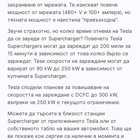
захранване от мрежата. Те изискват повече
мощност от мрежата (480+ V и 100+ ампера), но
тяхната мощност е наистина "превъзходна".
Звучи страхотно, но колко време отнема на Tesla
да се зареди от Supercharger? Повечето Tesla
Superchargers могат да зареждат до 200 мили за
15 минути в зависимост от това колко бързо се
зареждат. Тези скорости на зареждане могат да
варират от 90 kW до 250 kW в зависимост от
купчината Supercharger.
Tesla сподели планове за повишаване на
скоростта на зареждане с DCFC до 300 kW,
въпреки че 250 kW е текущото ограничение.
Можете да търсите в близост станции
Supercharger от приложението Tesla или от
собственото табло на вашия автомобил. Това ще
ви покаже кои сергии са налични в момента и