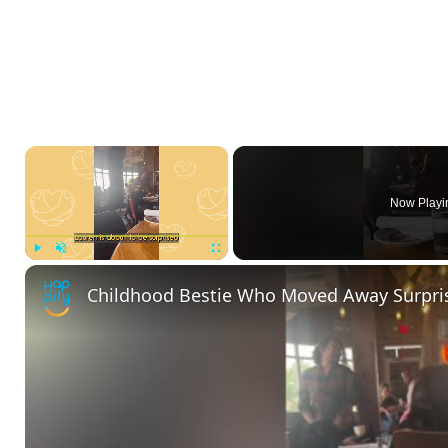
×
Now Playi
Play
Unmute
Fullscreen