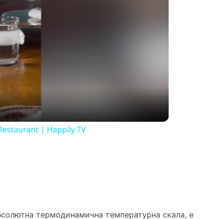
Restaurant | Happily TV
бсолютна термодинамична температурна скала, е