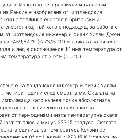
турата. Използва се в различни инженерни
та на Ранкин е изобретена от шотландския
нкин е топлинна енергия в британски и
а енергетика, тъй като е подходящ за работа с
ена от шотландския инженер и физик Уилям Джон
на -459,67 °F (-273,15 °C) и точката на кипене
т вода и лед в съотношение 1:1 има температура от
има температура от 212°F (100°C).
ъстена е на лондонския инженер и физик Уилям
г., четири години след смъртта му. Скалата на
 използваща като нулева точка абсолютната
 престава в класическото описание на
дрант от термодинамичната температурна скала
йност от плюс и минус 273,15 градуса. Скалата
Мерната единица за температура Келвин се
ивалент на 0° по Целзий и 273,15 К (градуса по