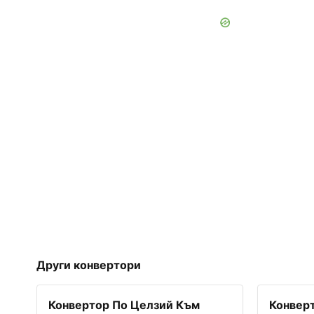
Други конвертори
Конвертор По Целзий Към
Конверт