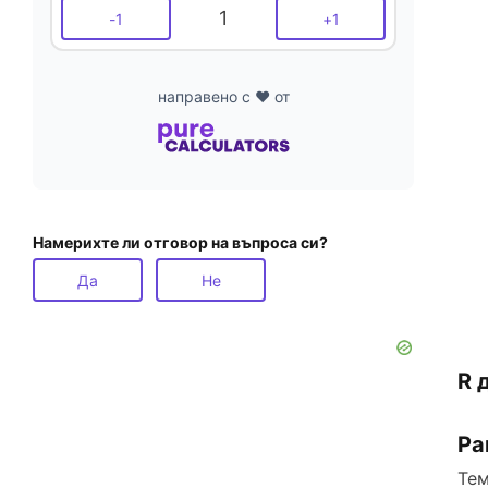
1
-
1
+
1
направено с ❤️ от
Намерихте ли отговор на въпроса си?
Да
Не
R 
Ра
Тем