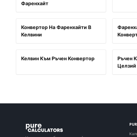
Фаренхайт
Конвертор На Фаренхайти В
Фаренх
Келвини
Конвер
Келвин Към Ръчен Конвертор
Ръчен К
Целзий
PUR
Кал