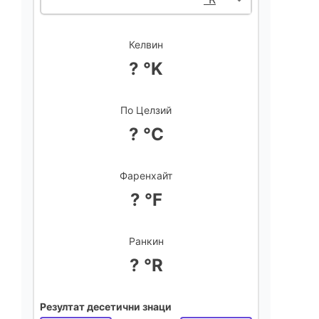
Келвин
? °K
По Целзий
? °C
Фаренхайт
? °F
Ранкин
? °R
Резултат десетични знаци