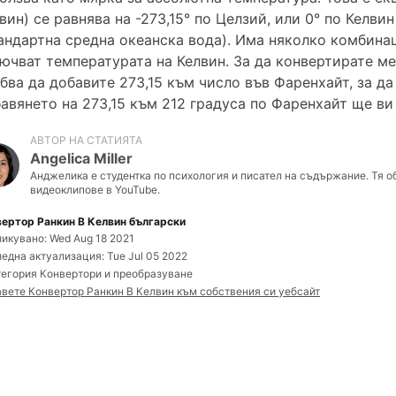
вин) се равнява на -273,15° по Целзий, или 0° по Келв
андартна средна океанска вода). Има няколко комбина
ючват температурата на Келвин. За да конвертирате м
бва да добавите 273,15 към число във Фаренхайт, за д
авянето на 273,15 към 212 градуса по Фаренхайт ще ви 
АВТОР НА СТАТИЯТА
Angelica Miller
Анджелика е студентка по психология и писател на съдържание. Тя о
видеоклипове в YouTube.
ертор Ранкин В Келвин български
икувано: Wed Aug 18 2021
една актуализация: Tue Jul 05 2022
тегория Конвертори и преобразуване
вете Конвертор Ранкин В Келвин към собствения си уебсайт