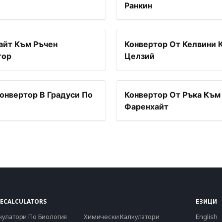
Ранкин
айт Към Ръчен
Конвертор От Келвини 
тор
Целзий
онвертор В Градуси По
Конвертор От Ръка Към
Фаренхайт
ECALCULATORS
ЕЗИЦИ
кулатори По Биология
Химически Калкулатори
English