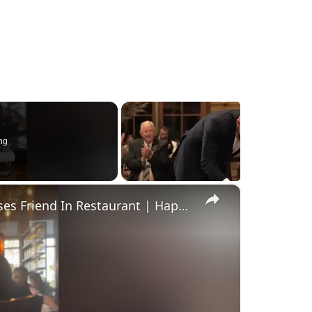
ng
×
Childhood Bestie Who Moved Away Surprises Friend In Restaurant | Happily TV