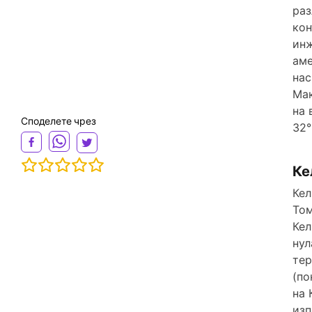
раз
кон
инж
аме
нас
Мак
на 
Споделете чрез
32°
Ке
Кел
Том
Кел
нул
тер
(по
на 
изп