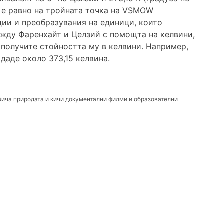
ин е равно на тройната точка на VSMOW
ции и преобразувания на единици, които
ежду Фаренхайт и Целзий с помощта на келвини,
а получите стойността му в келвини. Например,
даде около 373,15 келвина.
бича природата и кичи документални филми и образователни