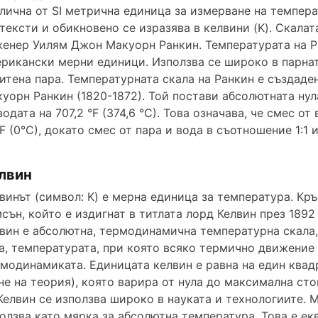
лична от SI метрична единица за измерване на темпера
e
тексти и обикновено се изразява в келвини (K). Скала
енер Уилям Джон Макуорн Ранкин. Температурата на Ра
рикански мерни единици. Използва се широко в парнат
o
итена пара. Температурната скала на Ранкин е създад
уорн Ранкин (1820-1872). Той постави абсолютната нула 
водата на 707,2 °F (374,6 °C). Това означава, че смес о
F (0°C), докато смес от пара и вода в съотношение 1:1 
лвин
винът (символ: K) е мерна единица за температура. Кр
сън, който е издигнат в титлата лорд Келвин през 1892 
вин е абсолютна, термодинамична температурна скала,
а, температурата, при която всяко термично движение
модинамиката. Единицата келвин е равна на един ква
не на теория), която варира от нула до максимална сто
Келвин се използва широко в науката и технологиите. 
олзва като мярка за абсолютна температура. Това е екв