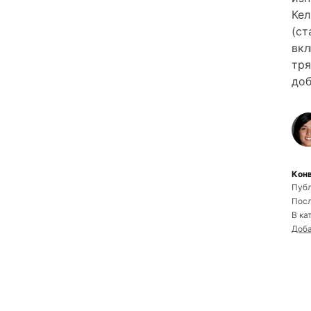
Кел
(ст
вкл
тря
доб
Конв
Публ
Посл
В ка
Доба