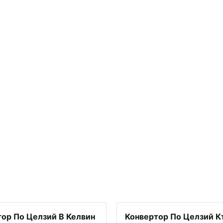
ор По Целзий В Келвин
Конвертор По Целзий 