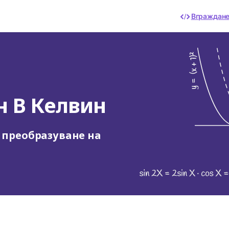
Вграждан
н В Келвин
а преобразуване на