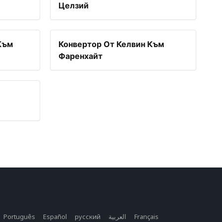
Целзий
Към
Конвертор От Келвин Към
Фаренхайт
Português
Español
русский
العربية
Français