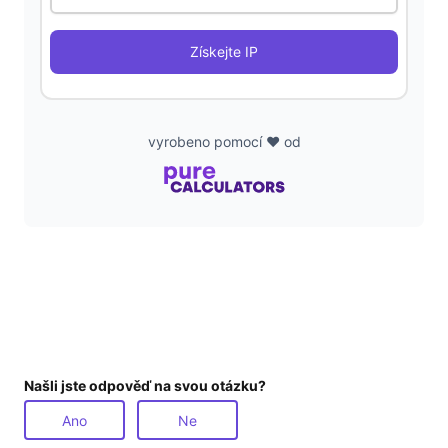
i
Získejte IP
d
e
vyrobeno pomocí ❤️ od
o
Našli jste odpověď na svou otázku?
Ano
Ne