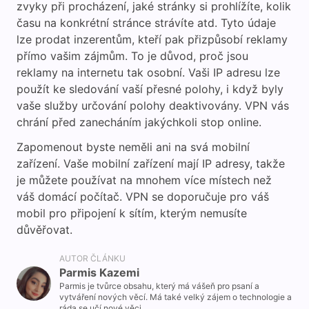
zvyky při procházení, jaké stránky si prohlížíte, kolik
času na konkrétní stránce strávíte atd. Tyto údaje
lze prodat inzerentům, kteří pak přizpůsobí reklamy
přímo vašim zájmům. To je důvod, proč jsou
reklamy na internetu tak osobní. Vaši IP adresu lze
použít ke sledování vaší přesné polohy, i když byly
vaše služby určování polohy deaktivovány. VPN vás
chrání před zanecháním jakýchkoli stop online.
Zapomenout byste neměli ani na svá mobilní
zařízení. Vaše mobilní zařízení mají IP adresy, takže
je můžete používat na mnohem více místech než
váš domácí počítač. VPN se doporučuje pro váš
mobil pro připojení k sítím, kterým nemusíte
důvěřovat.
AUTOR ČLÁNKU
Parmis Kazemi
Parmis je tvůrce obsahu, který má vášeň pro psaní a
vytváření nových věcí. Má také velký zájem o technologie a
ráda se učí nové věci.