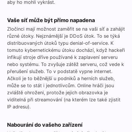
aby ho mohli vykrást.
Vaše síť může být přímo napadena
Zločinci mají možnost zaměřit se na vaši síť a zahájit
různé útoky. Nejznámější je DDoS útok. To se týká
distribuovaných útoků typu denial-of-service. K
tomuto kybernetickému útoku dochází, když hackeři
infikují stroje dříve používané k zaplavení serveru
nebo systému. To zvyšuje zátěž serveru, což vede k
přerušení služeb. To v podstatě vypne internet.
Ačkoli je to běžnější u podniků a herních služeb,
může se to stát i jednotlivcům. Online hráči jsou
zvláště ohroženi, protože jejich obrazovka je
viditelná při streamování (na kterém lze také zjistit
IP adresu).
Nabourání do vašeho zařízení