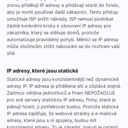
znovu přidělují IP adresy a přidávají starší do fondu,
aby je mohli používat další zákazníci. Tento přístup
umožňuje ISP snížit náklady. ISP nemusí podnikat
žádné konkrétní kroky k obnovení IP adresy pro
zákazníka, který se stěhuje domů, protože
automatizuje pravidelný pohyb. Měnící se IP adresa
může zločincům ztížit nabourání se do rozhraní vaší
sítě.
IP adresy, které jsou statické
Statické adresy jsou konzistentnější než dynamické
adresy IP. IP adresa je přidělena sítí a zůstává stejná.
Zatímco většina jednotlivců a firem NEPOŽADUJE
pro své servery statickou IP adresu, firmy, které je
plánují hostit, ji potřebovat budou. Protože statická
IP adresa zajišťuje, že webové stránky a e-mailové
adresy, které jsou s ní spojeny, budou mít
konzistentní adresu. To je zásadní, pokud je ostatní