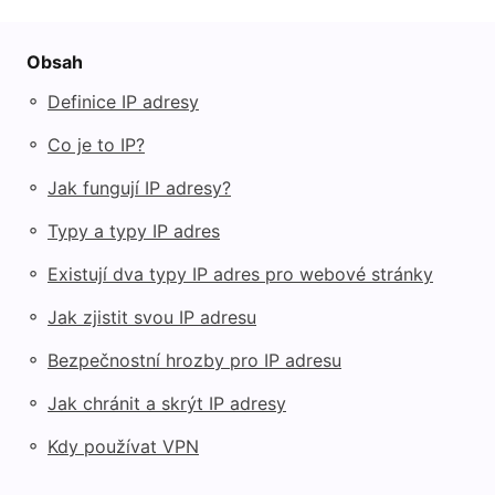
Obsah
◦
Definice IP adresy
◦
Co je to IP?
◦
Jak fungují IP adresy?
◦
Typy a typy IP adres
◦
Existují dva typy IP adres pro webové stránky
◦
Jak zjistit svou IP adresu
◦
Bezpečnostní hrozby pro IP adresu
◦
Jak chránit a skrýt IP adresy
◦
Kdy používat VPN