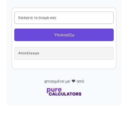
i
Εισάγετε το όνομά σας
d
Υπολογίζω
e
Αποτέλεσμα
o
φτιαγμένο με ❤️ από