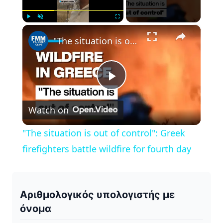
×
Play
Unmute
Fullscreen
"The situation is out of control": Greek firefighters battle wildfire for fourth day
P
Watch on
l
"The situation is out of control": Greek
a
firefighters battle wildfire for fourth day
y
Αριθμολογικός υπολογιστής με
V
όνομα