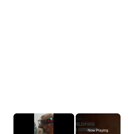
×
Now Playing