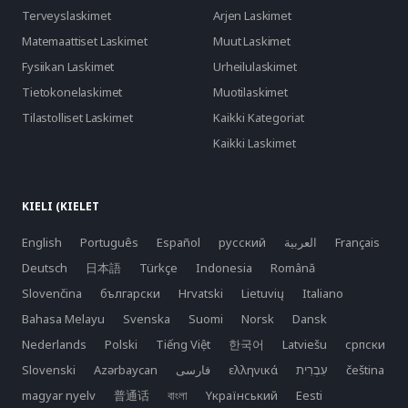
Terveyslaskimet
Arjen Laskimet
Matemaattiset Laskimet
Muut Laskimet
Fysiikan Laskimet
Urheilulaskimet
Tietokonelaskimet
Muotilaskimet
Tilastolliset Laskimet
Kaikki Kategoriat
Kaikki Laskimet
KIELI (KIELET
English
Português
Español
русский
العربية
Français
Deutsch
日本語
Türkçe
Indonesia
Română
Slovenčina
български
Hrvatski
Lietuvių
Italiano
Bahasa Melayu
Svenska
Suomi
Norsk
Dansk
Nederlands
Polski
Tiếng Việt
한국어
Latviešu
српски
Slovenski
Azərbaycan
فارسی
ελληνικά
čeština
magyar nyelv
普通话
বাংলা
Yкраїнський
Eesti