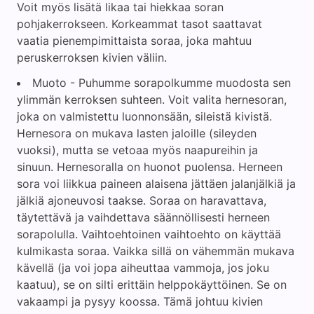
Voit myös lisätä likaa tai hiekkaa soran
pohjakerrokseen. Korkeammat tasot saattavat
vaatia pienempimittaista soraa, joka mahtuu
peruskerroksen kivien väliin.
Muoto - Puhumme sorapolkumme muodosta sen
ylimmän kerroksen suhteen. Voit valita hernesoran,
joka on valmistettu luonnonsään, sileistä kivistä.
Hernesora on mukava lasten jaloille (sileyden
vuoksi), mutta se vetoaa myös naapureihin ja
sinuun. Hernesoralla on huonot puolensa. Herneen
sora voi liikkua paineen alaisena jättäen jalanjälkiä ja
jälkiä ajoneuvosi taakse. Soraa on haravattava,
täytettävä ja vaihdettava säännöllisesti herneen
sorapolulla. Vaihtoehtoinen vaihtoehto on käyttää
kulmikasta soraa. Vaikka sillä on vähemmän mukava
kävellä (ja voi jopa aiheuttaa vammoja, jos joku
kaatuu), se on silti erittäin helppokäyttöinen. Se on
vakaampi ja pysyy koossa. Tämä johtuu kivien