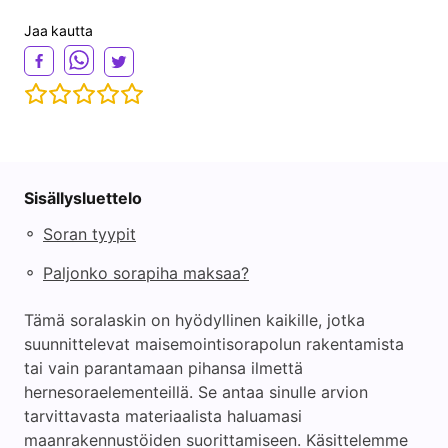
Jaa kautta
Sisällysluettelo
◦
Soran tyypit
◦
Paljonko sorapiha maksaa?
Tämä soralaskin on hyödyllinen kaikille, jotka
suunnittelevat maisemointisorapolun rakentamista
tai vain parantamaan pihansa ilmettä
hernesoraelementeillä. Se antaa sinulle arvion
tarvittavasta materiaalista haluamasi
maanrakennustöiden suorittamiseen. Käsittelemme