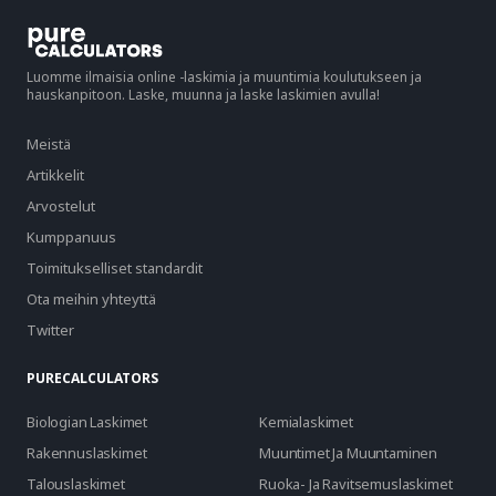
Luomme ilmaisia online -laskimia ja muuntimia koulutukseen ja
hauskanpitoon. Laske, muunna ja laske laskimien avulla!
Meistä
Artikkelit
Arvostelut
Kumppanuus
Toimitukselliset standardit
Ota meihin yhteyttä
Twitter
PURECALCULATORS
Biologian Laskimet
Kemialaskimet
Rakennuslaskimet
Muuntimet Ja Muuntaminen
Talouslaskimet
Ruoka- Ja Ravitsemuslaskimet