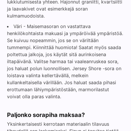
lukkiutumisesta yhteen. Hajonnut graniitti, kvartsiitti
ja laavakivet ovat esimerkkejä soran
kulmamuodoista.
Väri - Maisemasoran on vastattava
henkilökohtaista makuasi ja ympäröivää ympäristöä.
Se kuivuu nopeammin, jos se on väriltään
tummempi. Kiinnittää huomiota! Saatat myös saada
poltettua jalkoja, jos käytät sitä aurinkoisena
iltapäivänä. Valitse harmaa tai vaaleanruskea sora,
jos haluat polun luonnollisen. Jersey Shore -sora on
loistava valinta kellertävällä, melkein
kullankeltaisella värillään. Jos haluat saada pihasi
erottumaan lähiympäristöstään, marmorilastut
voivat olla paras valinta.
Paljonko sorapiha maksaa?
Yksinkertaisesti kerrotaan materiaalin tilavuus