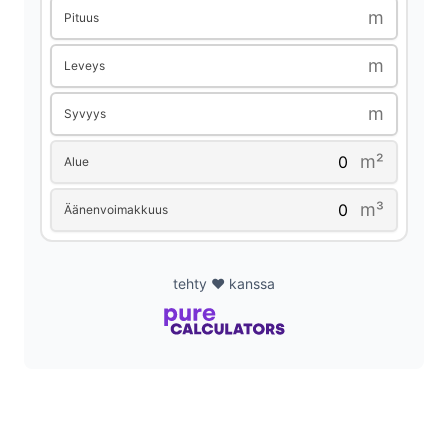
m
Pituus
d
m
Leveys
e
m
Syvyys
o
m²
Alue
m³
Äänenvoimakkuus
tehty ❤️ kanssa