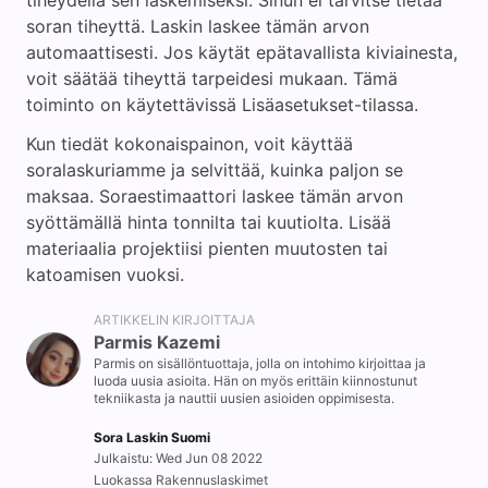
tiheydellä sen laskemiseksi. Sinun ei tarvitse tietää
soran tiheyttä. Laskin laskee tämän arvon
automaattisesti. Jos käytät epätavallista kiviainesta,
voit säätää tiheyttä tarpeidesi mukaan. Tämä
toiminto on käytettävissä Lisäasetukset-tilassa.
Kun tiedät kokonaispainon, voit käyttää
soralaskuriamme ja selvittää, kuinka paljon se
maksaa. Soraestimaattori laskee tämän arvon
syöttämällä hinta tonnilta tai kuutiolta. Lisää
materiaalia projektiisi pienten muutosten tai
katoamisen vuoksi.
ARTIKKELIN KIRJOITTAJA
Parmis Kazemi
Parmis on sisällöntuottaja, jolla on intohimo kirjoittaa ja
luoda uusia asioita. Hän on myös erittäin kiinnostunut
tekniikasta ja nauttii uusien asioiden oppimisesta.
Sora Laskin Suomi
Julkaistu: Wed Jun 08 2022
Luokassa Rakennuslaskimet