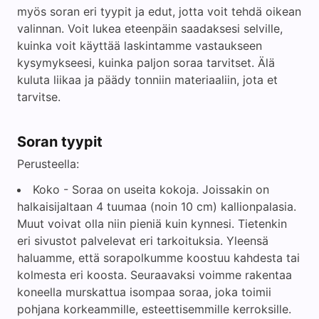
myös soran eri tyypit ja edut, jotta voit tehdä oikean
valinnan. Voit lukea eteenpäin saadaksesi selville,
kuinka voit käyttää laskintamme vastaukseen
kysymykseesi, kuinka paljon soraa tarvitset. Älä
kuluta liikaa ja päädy tonniin materiaaliin, jota et
tarvitse.
Soran tyypit
Perusteella:
Koko - Soraa on useita kokoja. Joissakin on
halkaisijaltaan 4 tuumaa (noin 10 cm) kallionpalasia.
Muut voivat olla niin pieniä kuin kynnesi. Tietenkin
eri sivustot palvelevat eri tarkoituksia. Yleensä
haluamme, että sorapolkumme koostuu kahdesta tai
kolmesta eri koosta. Seuraavaksi voimme rakentaa
koneella murskattua isompaa soraa, joka toimii
pohjana korkeammille, esteettisemmille kerroksille.