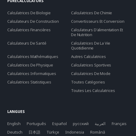
PURECALCULATORS
Calculatrices De Biologie
Calculatrices De Chimie
Calculateurs De Construction
Convertisseurs Et Conversion
Calculatrices Financières
Calculateurs D'alimentation Et
De Nutrition
Calculateurs De Santé
Calculatrices De La Vie
Quotidienne
Calculatrices Mathématiques
Autres Calculatrices
Calculatrices De Physique
Calculatrices Sportives
Calculatrices Informatiques
Calculatrices De Mode
Calculatrices Statistiques
Toutes Catégories
Toutes Les Calculatrices
LANGUES
English
Português
Español
русский
العربية
Français
Deutsch
日本語
Türkçe
Indonesia
Română