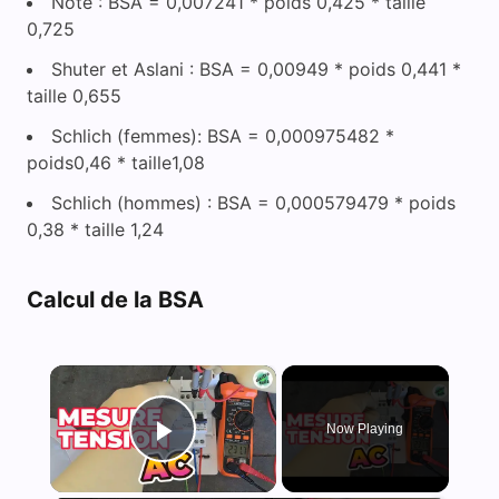
Note : BSA = 0,007241 * poids 0,425 * taille
0,725
Shuter et Aslani : BSA = 0,00949 * poids 0,441 *
taille 0,655
Schlich (femmes): BSA = 0,000975482 *
poids0,46 * taille1,08
Schlich (hommes) : BSA = 0,000579479 * poids
0,38 * taille 1,24
Calcul de la BSA
×
Now Playing
Play Video