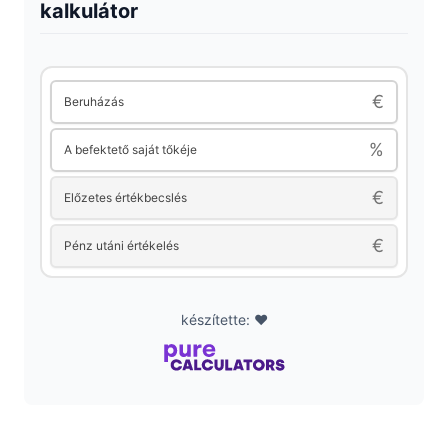
kalkulátor
€
Beruházás
%
A befektető saját tőkéje
€
Előzetes értékbecslés
€
Pénz utáni értékelés
készítette: ❤️