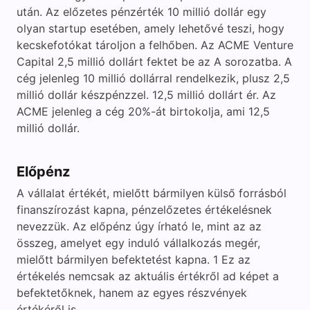
után. Az előzetes pénzérték 10 millió dollár egy
d
olyan startup esetében, amely lehetővé teszi, hogy
kecskefotókat tároljon a felhőben. Az ACME Venture
Capital 2,5 millió dollárt fektet be az A sorozatba. A
e
cég jelenleg 10 millió dollárral rendelkezik, plusz 2,5
millió dollár készpénzzel. 12,5 millió dollárt ér. Az
o
ACME jelenleg a cég 20%-át birtokolja, ami 12,5
millió dollár.
Előpénz
A vállalat értékét, mielőtt bármilyen külső forrásból
finanszírozást kapna, pénzelőzetes értékelésnek
nevezzük. Az előpénz úgy írható le, mint az az
összeg, amelyet egy induló vállalkozás megér,
mielőtt bármilyen befektetést kapna. 1 Ez az
értékelés nemcsak az aktuális értékről ad képet a
befektetőknek, hanem az egyes részvények
értékéről is.