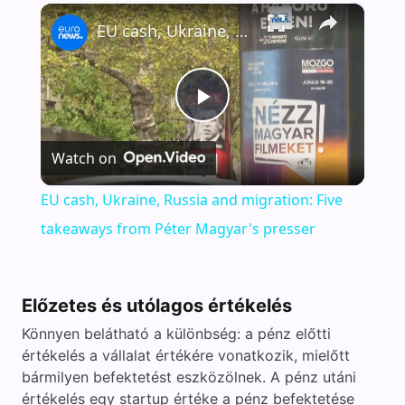
×
EU cash, Ukraine, Russia and migration: Five takeaways from Péter Magyar's presser
P
Watch on
l
EU cash, Ukraine, Russia and migration: Five
a
takeaways from Péter Magyar's presser
y
Előzetes és utólagos értékelés
V
Könnyen belátható a különbség: a pénz előtti
értékelés a vállalat értékére vonatkozik, mielőtt
bármilyen befektetést eszközölnek. A pénz utáni
i
értékelés egy startup értéke a pénz befektetése