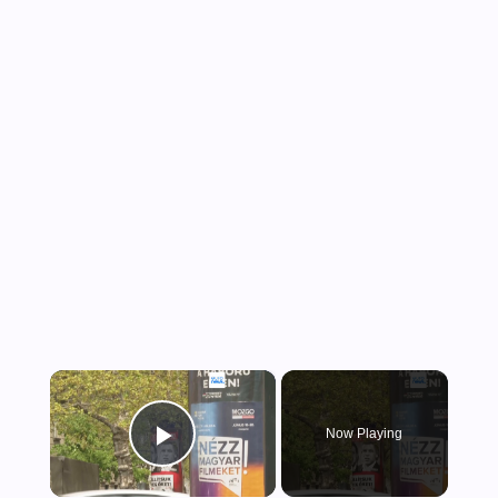
×
Now Playing
Play Video