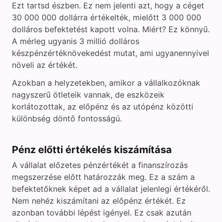
Ezt tartsd észben. Ez nem jelenti azt, hogy a céget
30 000 000 dollárra értékelték, mielőtt 3 000 000
dolláros befektetést kapott volna. Miért? Ez könnyű.
A mérleg ugyanis 3 millió dolláros
készpénzértéknövekedést mutat, ami ugyanennyivel
növeli az értékét.
Azokban a helyzetekben, amikor a vállalkozóknak
nagyszerű ötleteik vannak, de eszközeik
korlátozottak, az előpénz és az utópénz közötti
különbség döntő fontosságú.
Pénz előtti értékelés kiszámítása
A vállalat előzetes pénzértékét a finanszírozás
megszerzése előtt határozzák meg. Ez a szám a
befektetőknek képet ad a vállalat jelenlegi értékéről.
Nem nehéz kiszámítani az előpénz értékét. Ez
azonban további lépést igényel. Ez csak azután