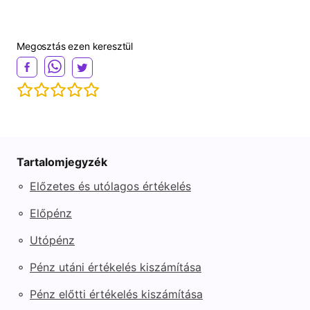
Megosztás ezen keresztül
Tartalomjegyzék
◦
Előzetes és utólagos értékelés
◦
Előpénz
◦
Utópénz
◦
Pénz utáni értékelés kiszámítása
◦
Pénz előtti értékelés kiszámítása