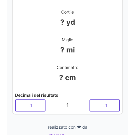
Cortile
? yd
Miglio
? mi
Centimetro
? cm
Decimali del risultato
1
-
1
+
1
realizzato con ❤️ da