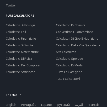
Twitter
PURECALCULATORS
Calcolatori Di Biologia
Calcolatrici Di Chimica
Calcolatrici Edili
Convertitori E Conversione
Calcolatrici Finanziarie
Calcolatori Di Cibo E Nutrizione
Calcolatori Di Salute
Calcolatrici Della Vita Quotidiana
Calcolatrici Matematiche
Altri Calcolatori
Calcolatrici Di Fisica
Calcolatrici Sportive
Calcolatrici Per Computer
Calcolatrici Di Moda
Calcolatrici Statistiche
Tutte Le Categorie
Tutti I Calcolatori
LE LINGUE
English
Português
Español
русский
العربية
Français