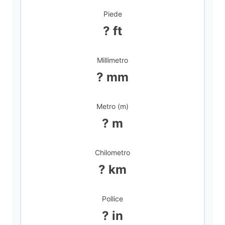
Piede
d
? ft
e
Millimetro
? mm
o
Metro (m)
? m
Chilometro
? km
Pollice
? in