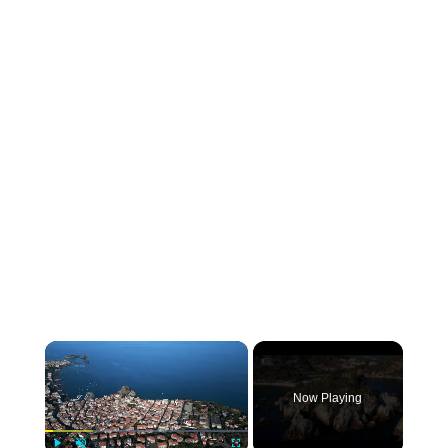
×
Now Playing