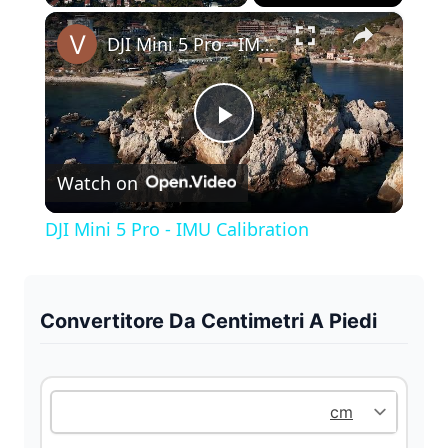
×
Play
Unmute
Fullscreen
DJI Mini 5 Pro - IMU Calibration
P
Watch on
l
DJI Mini 5 Pro - IMU Calibration
a
y
Convertitore Da Centimetri A Piedi
V
i