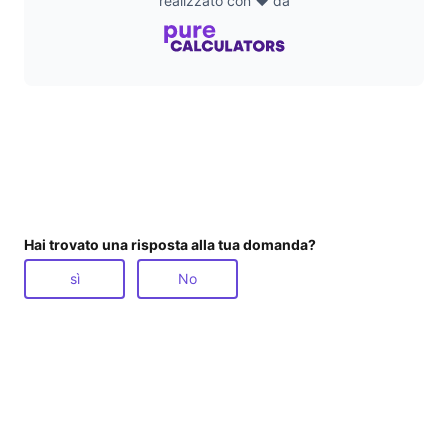
realizzato con ❤️ da
d
e
o
Hai trovato una risposta alla tua domanda?
sì
No