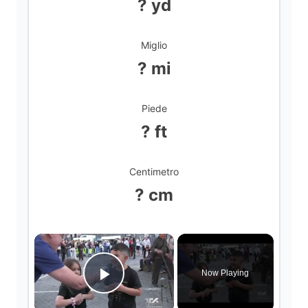
? yd
Miglio
? mi
Piede
? ft
Centimetro
? cm
×
Now Playing
Play Video