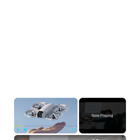
×
Now Playing
×
Play
Unmute
Fullscreen