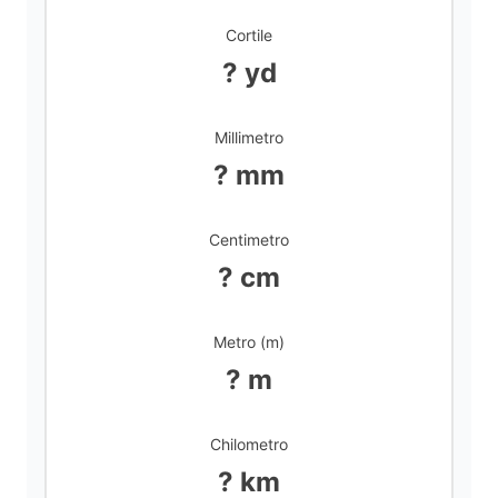
d
Cortile
? yd
e
Millimetro
o
? mm
Centimetro
? cm
Metro (m)
? m
Chilometro
? km