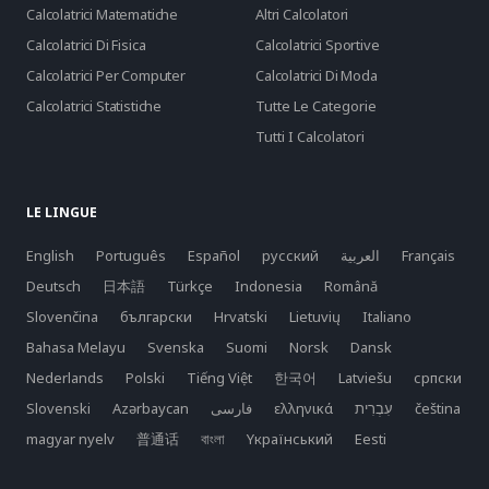
Calcolatrici Matematiche
Altri Calcolatori
Calcolatrici Di Fisica
Calcolatrici Sportive
Calcolatrici Per Computer
Calcolatrici Di Moda
Calcolatrici Statistiche
Tutte Le Categorie
Tutti I Calcolatori
LE LINGUE
English
Português
Español
русский
العربية
Français
Deutsch
日本語
Türkçe
Indonesia
Română
Slovenčina
български
Hrvatski
Lietuvių
Italiano
Bahasa Melayu
Svenska
Suomi
Norsk
Dansk
Nederlands
Polski
Tiếng Việt
한국어
Latviešu
српски
Slovenski
Azərbaycan
فارسی
ελληνικά
čeština
magyar nyelv
普通话
বাংলা
Yкраїнський
Eesti