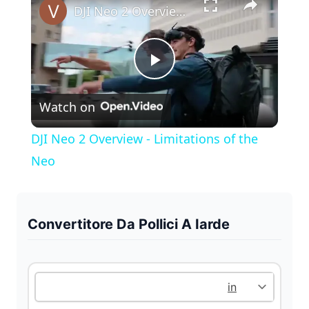
DJI Neo 2 Overview - Limitations of the Neo
P
Watch on
l
DJI Neo 2 Overview - Limitations of the
a
Neo
y
Convertitore Da Pollici A Iarde
V
i