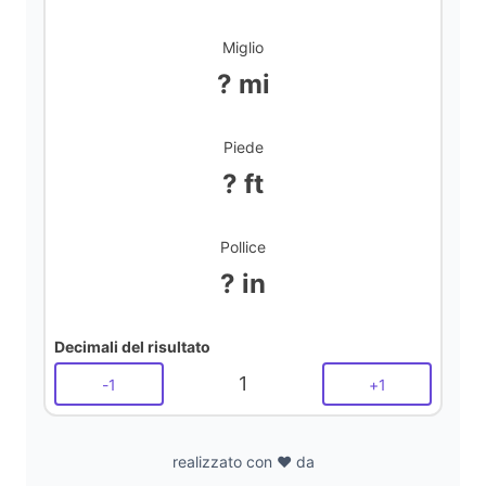
Miglio
? mi
Piede
? ft
Pollice
? in
Decimali del risultato
1
-
1
+
1
realizzato con ❤️ da