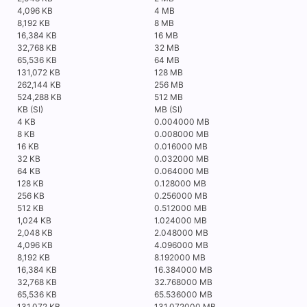
4,096 KB
4 MB
8,192 KB
8 MB
16,384 KB
16 MB
32,768 KB
32 MB
65,536 KB
64 MB
131,072 KB
128 MB
262,144 KB
256 MB
524,288 KB
512 MB
KB (SI)
MB (SI)
4 KB
0.004000 MB
8 KB
0.008000 MB
16 KB
0.016000 MB
32 KB
0.032000 MB
64 KB
0.064000 MB
128 KB
0.128000 MB
256 KB
0.256000 MB
512 KB
0.512000 MB
1,024 KB
1.024000 MB
2,048 KB
2.048000 MB
4,096 KB
4.096000 MB
8,192 KB
8.192000 MB
16,384 KB
16.384000 MB
32,768 KB
32.768000 MB
65,536 KB
65.536000 MB
131,072 KB
131.072000 MB