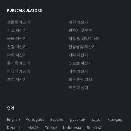
PURECALCULATORS
생물학 계산기
화학 계산기
건설 계산기
변환기 및 변환
금융 계산기
식품 및 영양 계산기
건강 계산기
일상생활 계산기
수학 계산기
기타 계산기
물리학 계산기
스포츠 계산기
컴퓨터 계산기
패션 계산기
통계 계산기
모든 카테고리
모든 계산기
언어
English
Português
Español
русский
العربية
Français
Deutsch
日本語
Türkçe
Indonesia
Română