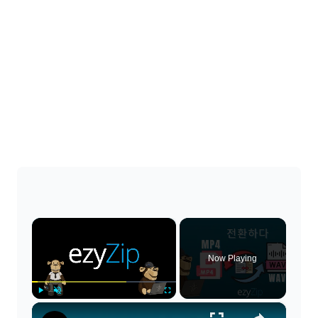
×
Now Playing
×
Play
Unmute
Fullscreen