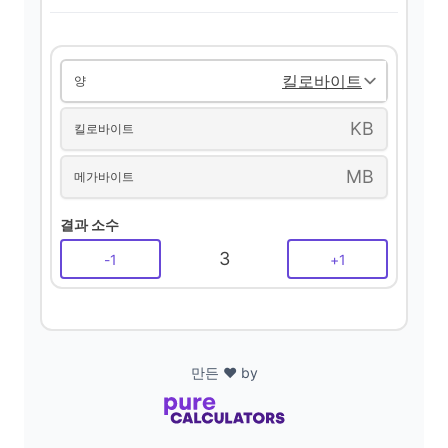
d
e
양
KB
킬로바이트
o
MB
메가바이트
결과 소수
3
-
1
+
1
만든 ❤️ by