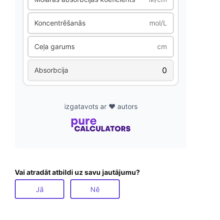
Koncentrēšanās
mol/L
Ceļa garums
cm
Absorbcija
izgatavots ar ❤️ autors
Vai atradāt atbildi uz savu jautājumu?
Jā
Nē