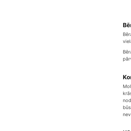
Bē
Bēr
vie
Bēr
pār
Ko
Mol
krā
nod
būs
nev