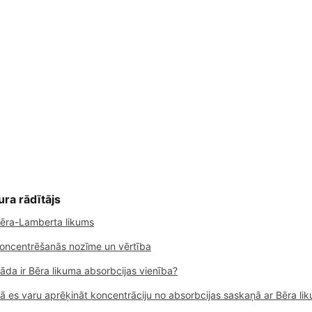
ura rādītājs
ēra-Lamberta likums
oncentrēšanās nozīme un vērtība
āda ir Bēra likuma absorbcijas vienība?
ā es varu aprēķināt koncentrāciju no absorbcijas saskaņā ar Bēra li