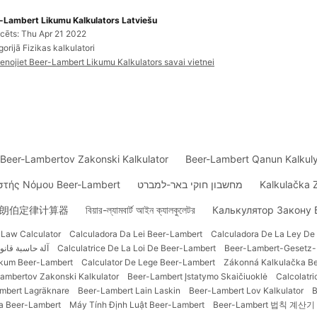
-Lambert Likumu Kalkulators Latviešu
icēts: Thu Apr 21 2022
orijā Fizikas kalkulatori
ienojiet Beer-Lambert Likumu Kalkulators savai vietnei
Beer-Lambertov Zakonski Kalkulator
Beer-Lambert Qanun Kalkul
στής Νόμου Beer-Lambert
מחשבון חוקי באר-למברט
Kalkulačka 
-朗伯定律计算器
বিয়ার-ল্যামবার্ট আইন ক্যালকুলেটর
Калькулятор Закону
Law Calculator
Calculadora Da Lei Beer-Lambert
Calculadora De La Ley De
آلة حاسبة قانو
Calculatrice De La Loi De Beer-Lambert
Beer-Lambert-Gesetz
ukum Beer-Lambert
Calculator De Lege Beer-Lambert
Zákonná Kalkulačka B
ambertov Zakonski Kalkulator
Beer-Lambert Įstatymo Skaičiuoklė
Calcolatr
mbert Lagräknare
Beer-Lambert Lain Laskin
Beer-Lambert Lov Kalkulator
B
wa Beer-Lambert
Máy Tính Định Luật Beer-Lambert
Beer-Lambert 법칙 계산기