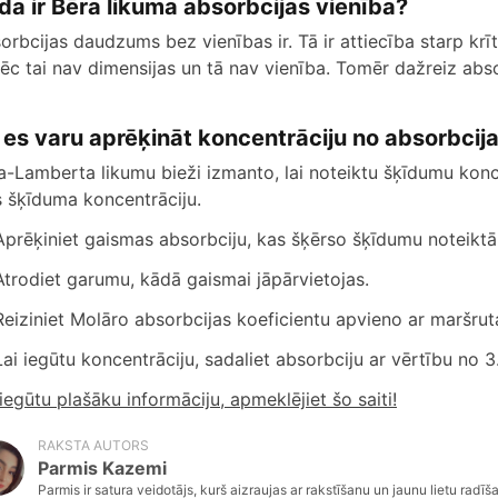
da ir Bēra likuma absorbcijas vienība?
orbcijas daudzums bez vienības ir. Tā ir attiecība starp krī
ēc tai nav dimensijas un tā nav vienība. Tomēr dažreiz abso
 es varu aprēķināt koncentrāciju no absorbcij
a-Lamberta likumu bieži izmanto, lai noteiktu šķīdumu koncen
s šķīduma koncentrāciju.
Aprēķiniet gaismas absorbciju, kas šķērso šķīdumu noteiktā
Atrodiet garumu, kādā gaismai jāpārvietojas.
Reiziniet Molāro absorbcijas koeficientu apvieno ar maršru
Lai iegūtu koncentrāciju, sadaliet absorbciju ar vērtību no 3.
 iegūtu plašāku informāciju, apmeklējiet šo saiti!
RAKSTA AUTORS
Parmis Kazemi
Parmis ir satura veidotājs, kurš aizraujas ar rakstīšanu un jaunu lietu radīša