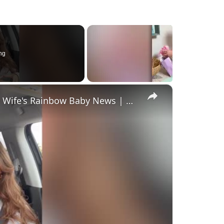
ng
×
Husband Surprised With Cake Announcing Wife's Rainbow Baby News | Happily TV