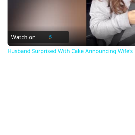
l
a
Watch on
y
Husband Surprised With Cake Announcing Wife's
V
i
d
e
o