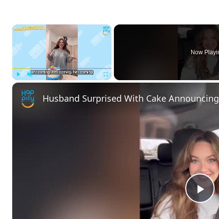
×
Now Playi
Play
Unmute
Fullscreen
P