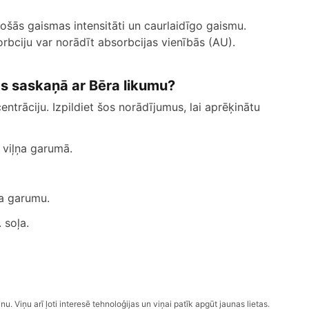
tošās gaismas intensitāti un caurlaidīgo gaismu.
rbciju var norādīt absorbcijas vienībās (AU).
as saskaņā ar Bēra likumu?
trāciju. Izpildiet šos norādījumus, lai aprēķinātu
 viļņa garumā.
ta garumu.
 soļa.
nu. Viņu arī ļoti interesē tehnoloģijas un viņai patīk apgūt jaunas lietas.