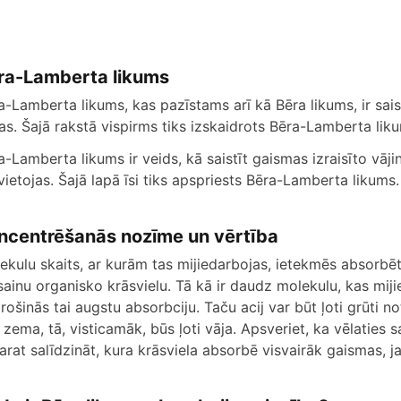
ra-Lamberta likums
a-Lamberta likums, kas pazīstams arī kā Bēra likums, ir sai
las. Šajā rakstā vispirms tiks izskaidrots Bēra-Lamberta lik
a-Lamberta likums ir veids, kā saistīt gaismas izraisīto vāj
vietojas. Šajā lapā īsi tiks apspriests Bēra-Lamberta likums.
ncentrēšanās nozīme un vērtība
ekulu skaits, ar kurām tas mijiedarbojas, ietekmēs absorb
sainu organisko krāsvielu. Tā kā ir daudz molekulu, kas mij
rošinās tai augstu absorbciju. Taču acij var būt ļoti grūti n
 zema, tā, visticamāk, būs ļoti vāja. Apsveriet, ka vēlaties sa
arat salīdzināt, kura krāsviela absorbē visvairāk gaismas, j