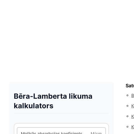
Sat
Bēra-Lamberta likuma
◦
B
kalkulators
◦
K
◦
K
◦
K
Molārās absorbcijas koeficients
M/cm