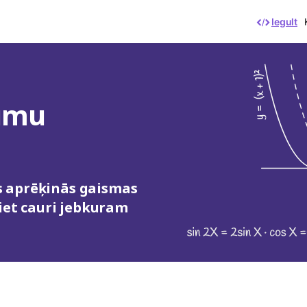
Iegult
umu
s aprēķinās gaismas
 iet cauri jebkuram