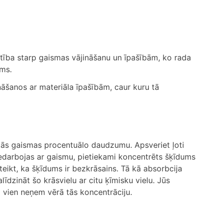
stība starp gaismas vājināšanu un īpašībām, ko rada
ums.
ināšanos ar materiāla īpašībām, caur kuru tā
ētās gaismas procentuālo daudzumu. Apsveriet ļoti
iedarbojas ar gaismu, pietiekami koncentrēts šķīdums
oteikt, ka šķīdums ir bezkrāsains. Tā kā absorbcija
līdzināt šo krāsvielu ar citu ķīmisku vielu. Jūs
a vien neņem vērā tās koncentrāciju.