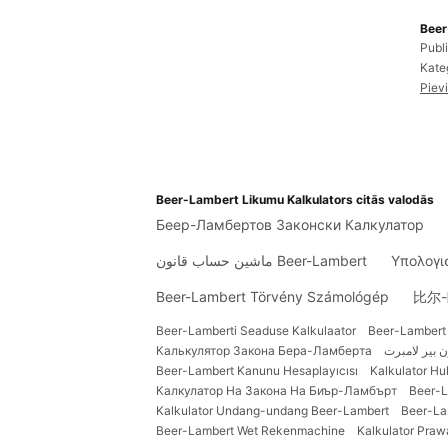
Beer
Publ
Kateg
Piev
Beer-Lambert Likumu Kalkulators citās valodās
Беер-Ламбертов Законски Калкулатор
ماشین حساب قانون Beer-Lambert
Υπολογι
Beer-Lambert Törvény Számológép
比尔
Beer-Lamberti Seaduse Kalkulaator
Beer-Lambert 
Калькулятор Закона Бера-Ламберта
ن بير لامبرت
Beer-Lambert Kanunu Hesaplayıcısı
Kalkulator H
Калкулатор На Закона На Биър-Ламбърт
Beer-L
Kalkulator Undang-undang Beer-Lambert
Beer-La
Beer-Lambert Wet Rekenmachine
Kalkulator Pra