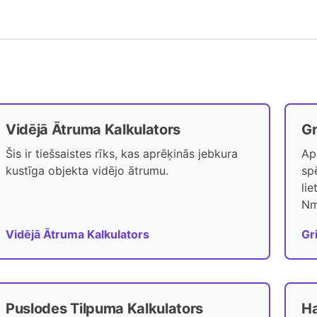
Vidējā Ātruma Kalkulators
Gr
Šis ir tiešsaistes rīks, kas aprēķinās jebkura
Ap
kustīga objekta vidējo ātrumu.
sp
li
Nm
Vidējā Ātruma Kalkulators
Gr
Puslodes Tilpuma Kalkulators
Ha