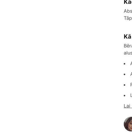
Kā
Abs
Tāp
Kā
Bēr
alu
Lai