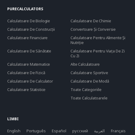
PURECALCULATORS
Calculatoare De Biologie
Calculatoare De Chimie
Calculatoare De Construcții
Convertoare Și Conversie
Calculatoare Financiare
Calculatoare Pentru Alimente Și
Nutriție
Calculatoare De Sănătate
Calculatoare Pentru Viața De Zi
Cu Zi
Calculatoare Matematice
Alte Calculatoare
Calculatoare De Fizică
Calculatoare Sportive
Calculatoare De Calculator
Calculatoare De Modă
Calculatoare Statistice
Toate Categoriile
Toate Calculatoarele
LIMBI
English
Português
Español
русский
العربية
Français