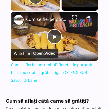
Play Video
×
Cum se fierbe porumbul? Rețeta de porumb fiert sau copt la grătar, tigaie CC ENG SUB | Savori Urbane
P
Watch on
l
Cum se fierbe porumbul? Rețeta de porumb
a
fiert sau copt la grătar, tigaie CC ENG SUB |
Savori Urbane
y
V
Cum să aflați câtă carne să grătiți?
Cu calculatorul nostru de carne pentru grătar puteți