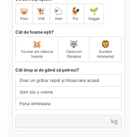
🐷
🐮
🐑
🐓
🌱
Porc
Vită
miel
Pui
Veggie
Cât de foame ești?
🐹
🐺
🦁
Tocmai am mâncat
Oarecum
Suntem
înainte
flămând
înfometați
Cât timp ai de gând să petreci?
Doar un grătar rapid și întoarcere acasă
Vom sta o vreme
Pana dimineata
kg