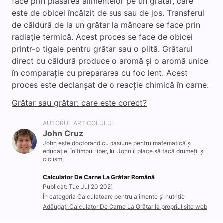
face prin plasarea alimentelor pe un grătar, care
este de obicei încălzit de sus sau de jos. Transferul
de căldură de la un grătar la mâncare se face prin
radiație termică. Acest proces se face de obicei
printr-o tigaie pentru grătar sau o plită. Grătarul
direct cu căldură produce o aromă și o aromă unice
în comparație cu prepararea cu foc lent. Acest
proces este declanșat de o reacție chimică în carne.
Grătar sau grătar: care este corect?
AUTORUL ARTICOLULUI
John Cruz
John este doctorand cu pasiune pentru matematică și
educație. În timpul liber, lui John îi place să facă drumeții și
ciclism.
Calculator De Carne La Grătar Română
Publicat: Tue Jul 20 2021
În categoria Calculatoare pentru alimente și nutriție
Adăugați Calculator De Carne La Grătar la propriul site web