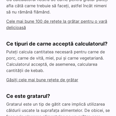
afla câtă carne trebuie să faceți, astfel încât nimeni
i
să nu rămână flămând.
Cele mai bune 100 de rețete la grătar pentru o vară
d
delicioasă
e
Ce tipuri de carne acceptă calculatorul?
Puteți calcula cantitatea necesară pentru carne de
o
porc, carne de vită, miel, pui și carne vegetariană.
Calculatorul acceptă, de asemenea, calcularea
cantității de kebab.
Găsiți cele mai bune rețete de grătar
Ce este gratarul?
Gratarul este un tip de gătit care implică utilizarea
căldurii uscate la suprafața alimentelor. De obicei, se