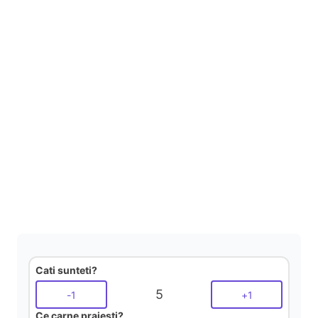
Cati sunteti?
5
-
1
+
1
Ce carne prajesti?