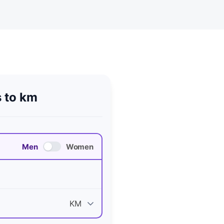
 to km
Men
Women