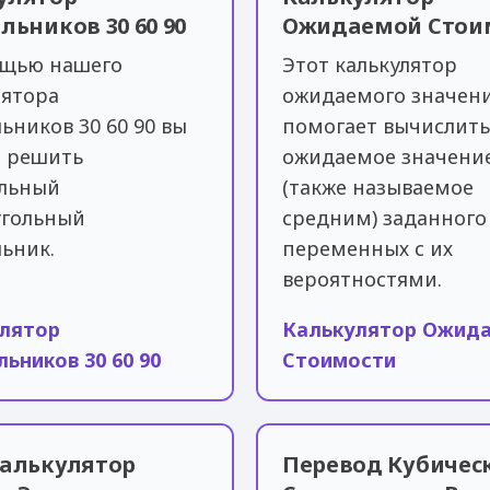
льников 30 60 90
Ожидаемой Стои
щью нашего
Этот калькулятор
лятора
ожидаемого значен
ьников 30 60 90 вы
помогает вычислить
 решить
ожидаемое значени
льный
(также называемое
гольный
средним) заданного
льник.
переменных с их
вероятностями.
лятор
Калькулятор Ожид
льников 30 60 90
Стоимости
Калькулятор
Перевод Кубичес