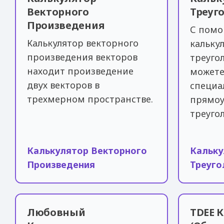
Векторного
Треуго
Произведения
С помо
Калькулятор векторного
кальку
произведения векторов
треугол
находит произведение
можете
двух векторов в
специа
трехмерном пространстве.
прямоу
треуго
Калькулятор Векторного
Кальку
Произведения
Треуго
Любовный
TDEE 