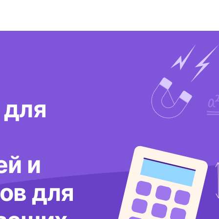
 для
ей и
ов для