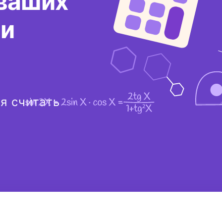
ваших
 и
я считать