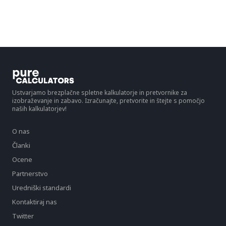
Ustvarjamo brezplačne spletne kalkulatorje in pretvornike za
izobraževanje in zabavo. Izračunajte, pretvorite in štejte s pomočjo
naših kalkulatorjev!
O nas
Članki
Ocene
Partnerstvo
Uredniški standardi
Kontaktiraj nas
Twitter