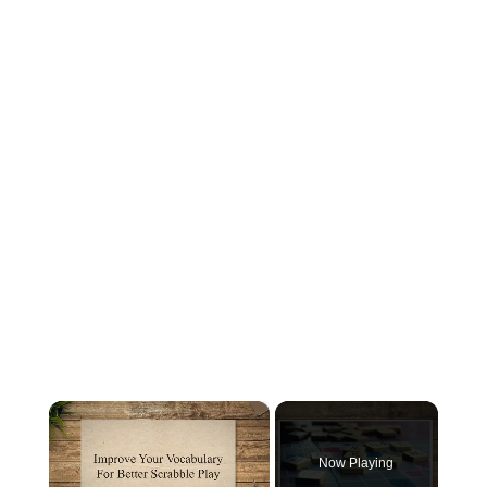
×
Now Playing