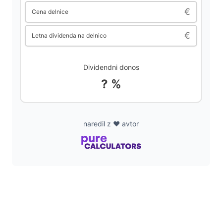
i
€
Cena delnice
€
Letna dividenda na delnico
d
e
Dividendni donos
? %
o
naredil z ❤️ avtor