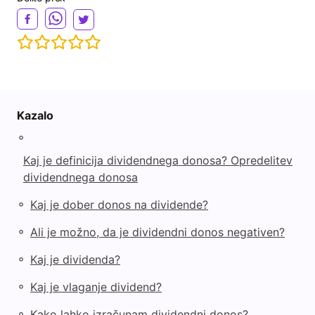
Kazalo
◦
Kaj je definicija dividendnega donosa? Opredelitev
dividendnega donosa
◦
Kaj je dober donos na dividende?
◦
Ali je možno, da je dividendni donos negativen?
◦
Kaj je dividenda?
◦
Kaj je vlaganje dividend?
◦
Kako lahko izračunam dividendni donos?