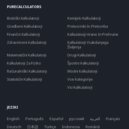
PURECALCULATORS
Biološki Kalkulatorji
Kemijski Kalkulatorji
Gradbeni Kalkulatorji
Pretvorniki In Pretvorba
Finančni Kalkulatorji
Kalkulatorji Hrane In Prehrane
Zdravstveni Kalkulatorji
Kalkulatorji Vsakdanjega
Življenja
Matematični Kalkulatorji
Drugi Kalkulatorji
Kalkulatorji Za Fiziko
Športni Kalkulatorji
Računalniški Kalkulatorji
Modni Kalkulatorji
Statistični Kalkulatorji
Vse Kategorije
Vsi Kalkulatorji
JEZIKI
English
Português
Español
русский
العربية
Français
Deutsch
日本語
Türkçe
Indonesia
Română