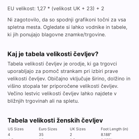
EU velikost: 1,27 * (velikost UK + 23) + 2
Ni zagotovilo, da so spodnji grafikoni točni za vsa
spletna mesta. Ogledate si lahko vodnike in tabele,
ki jih ponujajo blagovne znamke/trgovine.
Kaj je tabela velikosti čevljev?
Tabela velikosti čevljev je orodje, ki ga trgovci
uporabljajo za pomoč strankam pri izbiri prave
velikosti čevljev. Običajno vključuje širino, dolžino in
višino stopala ter priporočene velikosti čevljev.
Večino lestvic velikosti čevljev lahko najdete v
bližnjih trgovinah ali na spletu.
Tabela velikosti ženskih čevljev
US Sizes
Euro Sizes
UK Sizes
Foot Length (in)
4
35
2
8.188"