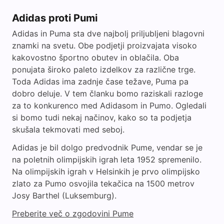
Adidas proti Pumi
Adidas in Puma sta dve najbolj priljubljeni blagovni
znamki na svetu. Obe podjetji proizvajata visoko
kakovostno športno obutev in oblačila. Oba
ponujata široko paleto izdelkov za različne trge.
Toda Adidas ima zadnje čase težave, Puma pa
dobro deluje. V tem članku bomo raziskali razloge
za to konkurenco med Adidasom in Pumo. Ogledali
si bomo tudi nekaj načinov, kako so ta podjetja
skušala tekmovati med seboj.
Adidas je bil dolgo predvodnik Pume, vendar se je
na poletnih olimpijskih igrah leta 1952 spremenilo.
Na olimpijskih igrah v Helsinkih je prvo olimpijsko
zlato za Pumo osvojila tekačica na 1500 metrov
Josy Barthel (Luksemburg).
Preberite več o zgodovini Pume