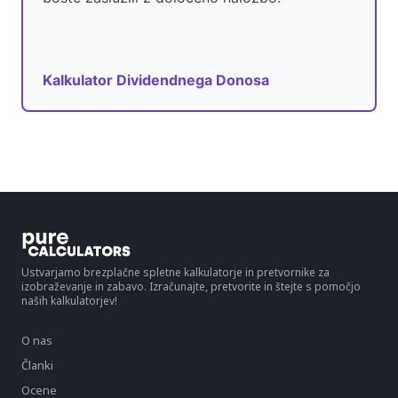
Kalkulator Dividendnega Donosa
Ustvarjamo brezplačne spletne kalkulatorje in pretvornike za
izobraževanje in zabavo. Izračunajte, pretvorite in štejte s pomočjo
naših kalkulatorjev!
O nas
Članki
Ocene