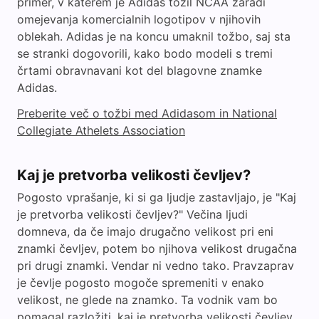
primer, v katerem je Adidas tožil NCAA zaradi
omejevanja komercialnih logotipov v njihovih
oblekah. Adidas je na koncu umaknil tožbo, saj sta
se stranki dogovorili, kako bodo modeli s tremi
črtami obravnavani kot del blagovne znamke
Adidas.
Preberite več o tožbi med Adidasom in National
Collegiate Athelets Association
Kaj je pretvorba velikosti čevljev?
Pogosto vprašanje, ki si ga ljudje zastavljajo, je "Kaj
je pretvorba velikosti čevljev?" Večina ljudi
domneva, da če imajo drugačno velikost pri eni
znamki čevljev, potem bo njihova velikost drugačna
pri drugi znamki. Vendar ni vedno tako. Pravzaprav
je čevlje pogosto mogoče spremeniti v enako
velikost, ne glede na znamko. Ta vodnik vam bo
pomagal razložiti, kaj je pretvorba velikosti čevljev