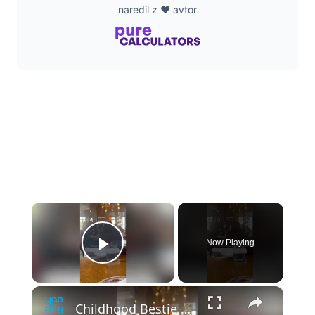
naredil z ❤️ avtor
×
Now Playing
Play Video
×
Childhood Bestie Who Moved Away Surprises Friend In Restaurant | Happily TV