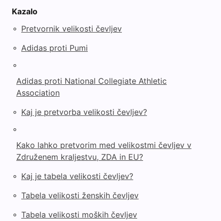
Kazalo
◦
Pretvornik velikosti čevljev
◦
Adidas proti Pumi
◦
Adidas proti National Collegiate Athletic
Association
◦
Kaj je pretvorba velikosti čevljev?
◦
Kako lahko pretvorim med velikostmi čevljev v
Združenem kraljestvu, ZDA in EU?
◦
Kaj je tabela velikosti čevljev?
◦
Tabela velikosti ženskih čevljev
◦
Tabela velikosti moških čevljev