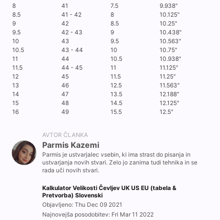
8
41
7.5
9.938"
8.5
41 - 42
8
10.125"
9
42
8.5
10.25"
9.5
42 - 43
9
10.438"
10
43
9.5
10.563"
10.5
43 - 44
10
10.75"
11
44
10.5
10.938"
11.5
44 - 45
11
11.125"
12
45
11.5
11.25"
13
46
12.5
11.563"
14
47
13.5
12.188"
15
48
14.5
12.125"
16
49
15.5
12.5"
AVTOR ČLANKA
Parmis Kazemi
Parmis je ustvarjalec vsebin, ki ima strast do pisanja in
ustvarjanja novih stvari. Zelo jo zanima tudi tehnika in se
rada uči novih stvari.
Kalkulator Velikosti Čevljev UK US EU (tabela &
Pretvorba) Slovenski
Objavljeno: Thu Dec 09 2021
Najnovejša posodobitev: Fri Mar 11 2022