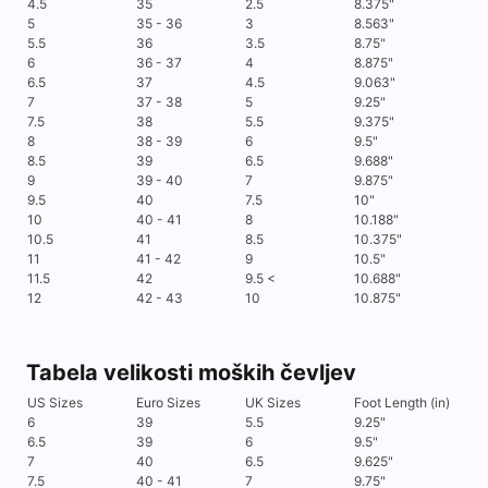
4.5
35
2.5
8.375"
5
35 - 36
3
8.563"
5.5
36
3.5
8.75"
6
36 - 37
4
8.875"
6.5
37
4.5
9.063"
7
37 - 38
5
9.25"
7.5
38
5.5
9.375"
8
38 - 39
6
9.5"
8.5
39
6.5
9.688"
9
39 - 40
7
9.875"
9.5
40
7.5
10"
10
40 - 41
8
10.188"
10.5
41
8.5
10.375"
11
41 - 42
9
10.5"
11.5
42
9.5 <
10.688"
12
42 - 43
10
10.875"
Tabela velikosti moških čevljev
US Sizes
Euro Sizes
UK Sizes
Foot Length (in)
6
39
5.5
9.25"
6.5
39
6
9.5"
7
40
6.5
9.625"
7.5
40 - 41
7
9.75"