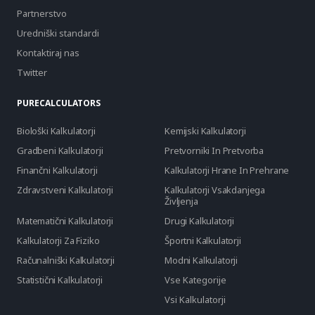
Partnerstvo
Uredniški standardi
Kontaktiraj nas
Twitter
PURECALCULATORS
Biološki Kalkulatorji
Kemijski Kalkulatorji
Gradbeni Kalkulatorji
Pretvorniki In Pretvorba
Finančni Kalkulatorji
Kalkulatorji Hrane In Prehrane
Zdravstveni Kalkulatorji
Kalkulatorji Vsakdanjega
Življenja
Matematični Kalkulatorji
Drugi Kalkulatorji
Kalkulatorji Za Fiziko
Športni Kalkulatorji
Računalniški Kalkulatorji
Modni Kalkulatorji
Statistični Kalkulatorji
Vse Kategorije
Vsi Kalkulatorji